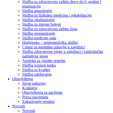
Služba za zdravstvenu zaštitu djece do 6. godine i
imunizaciju
Služba neurologije
Služba za fizikalnu medicinu i rehabilitaciju
Služba oftalmologije
Služba za interne bolesti
Služba za zdravstvenu zaštitu žena
Služba stomatologije
Služba medicine rada
Higijensko – epidemiološka služba
Centar za mentalno zdravlje u zajednici
Služba zdravstvene njege u zajednici i vanbolničke
palijativne njege
Apoteka za vlastite potrebe
Služba voznog parka
Služba za kvalitet
Služba održavanja
Obavještenja
Javne nabavke
Konkursi
Obavještenja za pacijente
Prava pacijenata
Zakazivanje termina
Novosti
Novosti