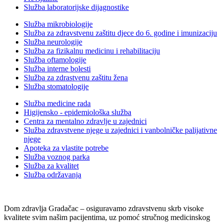
Služba laboratorijske dijagnostike
Služba mikrobiologije
Služba za zdravstvenu zaštitu djece do 6. godine i imunizaciju
Služba neurologije
Služba za fizikalnu medicinu i rehabilitaciju
Služba oftamologije
Služba interne bolesti
Služba za zdrastvenu zaštitu žena
Služba stomatologije
Služba medicine rada
Higijensko - epidemiološka služba
Centra za mentalno zdravlje u zajednici
Služba zdravstvene njege u zajednici i vanbolničke palijativne
njege
Apoteka za vlastite potrebe
Služba voznog parka
Služba za kvalitet
Služba održavanja
Dom zdravlja Gradačac – osiguravamo zdravstvenu skrb visoke
kvalitete svim našim pacijentima, uz pomoć stručnog medicinskog