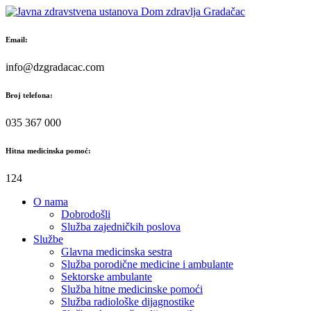
Skip
to
content
Email:
info@dzgradacac.com
Broj telefona:
035 367 000
Hitna medicinska pomoć:
124
O nama
Dobrodošli
Služba zajedničkih poslova
Službe
Glavna medicinska sestra
Služba porodične medicine i ambulante
Sektorske ambulante
Služba hitne medicinske pomoći
Služba radiološke dijagnostike