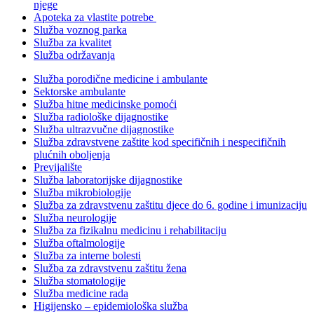
njege
Apoteka za vlastite potrebe
Služba voznog parka
Služba za kvalitet
Služba održavanja
Služba porodične medicine i ambulante
Sektorske ambulante
Služba hitne medicinske pomoći
Služba radiološke dijagnostike
Služba ultrazvučne dijagnostike
Služba zdravstvene zaštite kod specifičnih i nespecifičnih
plućnih oboljenja
Previjalište
Služba laboratorijske dijagnostike
Služba mikrobiologije
Služba za zdravstvenu zaštitu djece do 6. godine i imunizaciju
Služba neurologije
Služba za fizikalnu medicinu i rehabilitaciju
Služba oftalmologije
Služba za interne bolesti
Služba za zdravstvenu zaštitu žena
Služba stomatologije
Služba medicine rada
Higijensko – epidemiološka služba