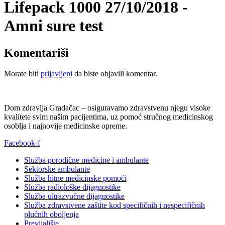
Lifepack 1000 27/10/2018 -
Amni sure test
Komentariši
Morate biti
prijavljeni
da biste objavili komentar.
Dom zdravlja Gradačac – osiguravamo zdravstvenu njegu visoke
kvalitete svim našim pacijentima, uz pomoć stručnog medicinskog
osoblja i najnovije medicinske opreme.
Facebook-f
Služba porodične medicine i ambulante
Sektorske ambulante
Služba hitne medicinske pomoći
Služba radiološke dijagnostike
Služba ultrazvučne dijagnostike
Služba zdravstvene zaštite kod specifičnih i nespecifičnih
plućnih oboljenja
Previjalište