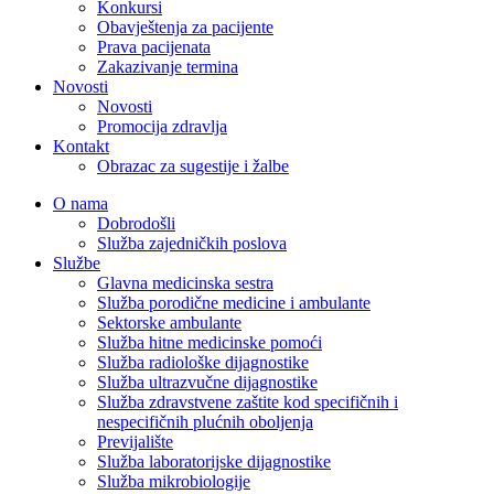
Konkursi
Obavještenja za pacijente
Prava pacijenata
Zakazivanje termina
Novosti
Novosti
Promocija zdravlja
Kontakt
Obrazac za sugestije i žalbe
O nama
Dobrodošli
Služba zajedničkih poslova
Službe
Glavna medicinska sestra
Služba porodične medicine i ambulante
Sektorske ambulante
Služba hitne medicinske pomoći
Služba radiološke dijagnostike
Služba ultrazvučne dijagnostike
Služba zdravstvene zaštite kod specifičnih i
nespecifičnih plućnih oboljenja
Previjalište
Služba laboratorijske dijagnostike
Služba mikrobiologije