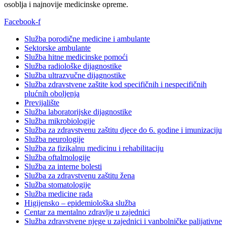
osoblja i najnovije medicinske opreme.
Facebook-f
Služba porodične medicine i ambulante
Sektorske ambulante
Služba hitne medicinske pomoći
Služba radiološke dijagnostike
Služba ultrazvučne dijagnostike
Služba zdravstvene zaštite kod specifičnih i nespecifičnih
plućnih oboljenja
Previjalište
Služba laboratorijske dijagnostike
Služba mikrobiologije
Služba za zdravstvenu zaštitu djece do 6. godine i imunizaciju
Služba neurologije
Služba za fizikalnu medicinu i rehabilitaciju
Služba oftalmologije
Služba za interne bolesti
Služba za zdravstvenu zaštitu žena
Služba stomatologije
Služba medicine rada
Higijensko – epidemiološka služba
Centar za mentalno zdravlje u zajednici
Služba zdravstvene njege u zajednici i vanbolničke palijativne