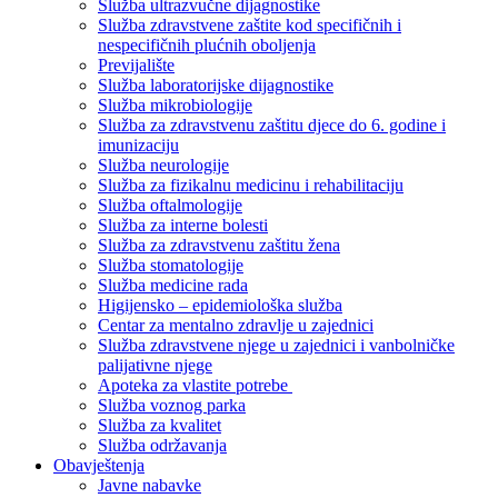
Služba ultrazvučne dijagnostike
Služba zdravstvene zaštite kod specifičnih i
nespecifičnih plućnih oboljenja
Previjalište
Služba laboratorijske dijagnostike
Služba mikrobiologije
Služba za zdravstvenu zaštitu djece do 6. godine i
imunizaciju
Služba neurologije
Služba za fizikalnu medicinu i rehabilitaciju
Služba oftalmologije
Služba za interne bolesti
Služba za zdravstvenu zaštitu žena
Služba stomatologije
Služba medicine rada
Higijensko – epidemiološka služba
Centar za mentalno zdravlje u zajednici
Služba zdravstvene njege u zajednici i vanbolničke
palijativne njege
Apoteka za vlastite potrebe
Služba voznog parka
Služba za kvalitet
Služba održavanja
Obavještenja
Javne nabavke