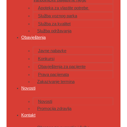
Apoteka za vlastite potrebe
Služba voznog parka
Služba za kvalitet
Služba održavanja
Obavještenja
Javne nabavke
Konkursi
Obavještenja za pacijente
Prava pacijenata
Zakazivanje termina
Novosti
Novosti
Promocija zdravlja
Kontakt