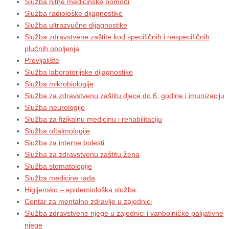
Služba hitne medicinske pomoći
Služba radiološke dijagnostike
Služba ultrazvučne dijagnostike
Služba zdravstvene zaštite kod specifičnih i nespecifičnih
plućnih oboljenja
Previjalište
Služba laboratorijske dijagnostike
Služba mikrobiologije
Služba za zdravstvenu zaštitu djece do 6. godine i imunizaciju
Služba neurologije
Služba za fizikalnu medicinu i rehabilitaciju
Služba oftalmologije
Služba za interne bolesti
Služba za zdravstvenu zaštitu žena
Služba stomatologije
Služba medicine rada
Higijensko – epidemiološka služba
Centar za mentalno zdravlje u zajednici
Služba zdravstvene njege u zajednici i vanbolničke palijativne
njege