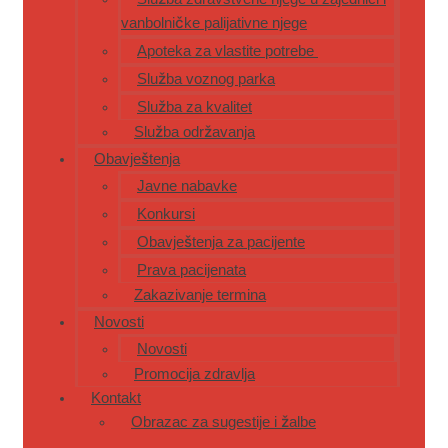
vanbolničke palijativne njege
Apoteka za vlastite potrebe
Služba voznog parka
Služba za kvalitet
Služba održavanja
Obavještenja
Javne nabavke
Konkursi
Obavještenja za pacijente
Prava pacijenata
Zakazivanje termina
Novosti
Novosti
Promocija zdravlja
Kontakt
Obrazac za sugestije i žalbe