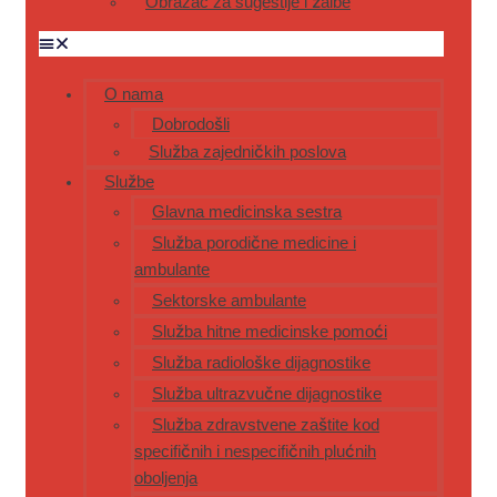
Obrazac za sugestije i žalbe
O nama
Dobrodošli
Služba zajedničkih poslova
Službe
Glavna medicinska sestra
Služba porodične medicine i
ambulante
Sektorske ambulante
Služba hitne medicinske pomoći
Služba radiološke dijagnostike
Služba ultrazvučne dijagnostike
Služba zdravstvene zaštite kod
specifičnih i nespecifičnih plućnih
oboljenja