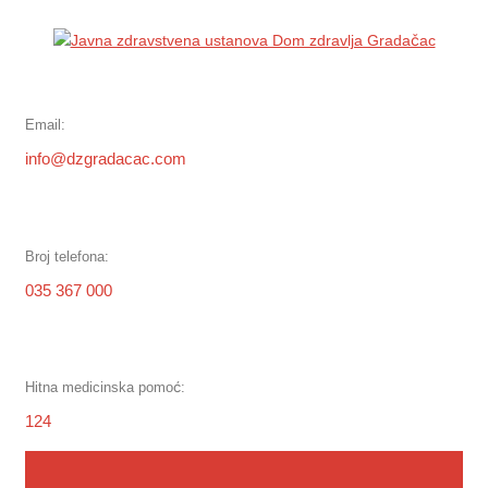
Skip
to
content
Email:
info@dzgradacac.com
Broj telefona:
035 367 000
Hitna medicinska pomoć:
124