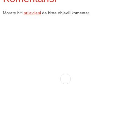
Morate biti
prijavljeni
da biste objavili komentar.
Dom zdravlja Gradačac – osiguravamo zdravstvenu skrb visoke
kvalitete svim našim pacijentima, uz pomoć stručnog medicinskog
osoblja i najnovije medicinske opreme.
Služba porodične medicine i ambulante
Sektorske ambulante
Služba hitne medicinske pomoći
Služba radiološke dijagnostike
Služba ultrazvučne dijagnostike