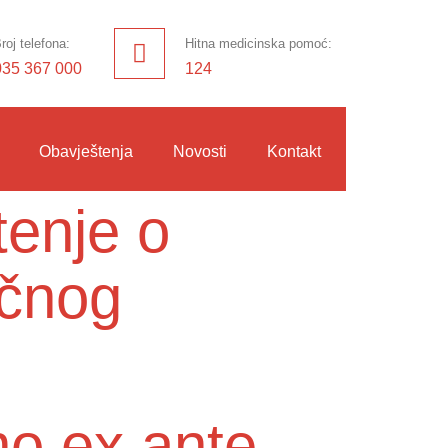
roj telefona:
Hitna medicinska pomoć:
035 367 000
124
Obavještenja
Novosti
Kontakt
tenje o
učnog
no ex ante