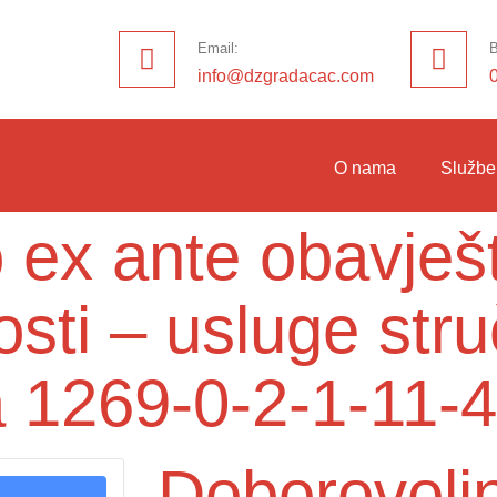
Email:
B
info@dzgradacac.com
O nama
Službe
 ex ante obavješ
osti – usluge str
 1269-0-2-1-11-4
Doborovolj