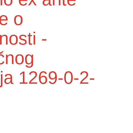
e o
nosti -
učnog
ja 1269-0-2-