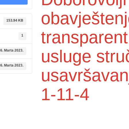
obavještenj
153.94 KB
transparent
1
usluge str
6. Marta 2023.
6. Marta 2023.
usavršavan
1-11-4