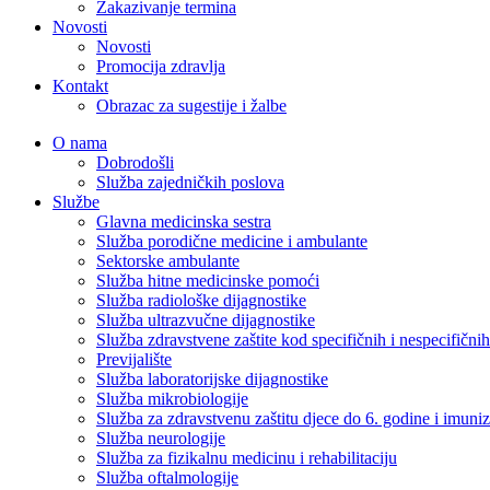
Zakazivanje termina
Novosti
Novosti
Promocija zdravlja
Kontakt
Obrazac za sugestije i žalbe
O nama
Dobrodošli
Služba zajedničkih poslova
Službe
Glavna medicinska sestra
Služba porodične medicine i ambulante
Sektorske ambulante
Služba hitne medicinske pomoći
Služba radiološke dijagnostike
Služba ultrazvučne dijagnostike
Služba zdravstvene zaštite kod specifičnih i nespecifični
Previjalište
Služba laboratorijske dijagnostike
Služba mikrobiologije
Služba za zdravstvenu zaštitu djece do 6. godine i imuniz
Služba neurologije
Služba za fizikalnu medicinu i rehabilitaciju
Služba oftalmologije