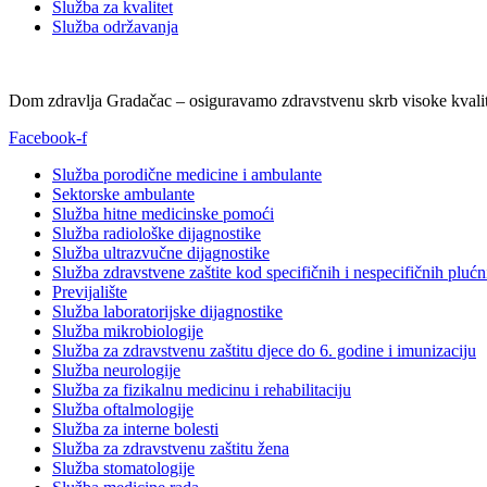
Služba za kvalitet
Služba održavanja
Dom zdravlja Gradačac – osiguravamo zdravstvenu skrb visoke kvalit
Facebook-f
Služba porodične medicine i ambulante
Sektorske ambulante
Služba hitne medicinske pomoći
Služba radiološke dijagnostike
Služba ultrazvučne dijagnostike
Služba zdravstvene zaštite kod specifičnih i nespecifičnih plućn
Previjalište
Služba laboratorijske dijagnostike
Služba mikrobiologije
Služba za zdravstvenu zaštitu djece do 6. godine i imunizaciju
Služba neurologije
Služba za fizikalnu medicinu i rehabilitaciju
Služba oftalmologije
Služba za interne bolesti
Služba za zdravstvenu zaštitu žena
Služba stomatologije