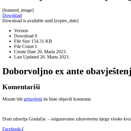
[featured_image]
Download
Download is available until [expire_date]
Version
Download
0
File Size
154.31 KB
File Count
1
Create Date
26. Marta 2023.
Last Updated
26. Marta 2023.
Doborvoljno ex ante obavještenj
Komentariši
Morate biti
prijavljeni
da biste objavili komentar.
Dom zdravlja Gradačac – osiguravamo zdravstvenu njegu visoke kvali
Facebook-f