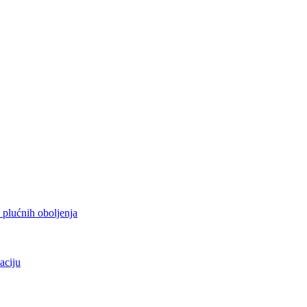
h plućnih oboljenja
aciju