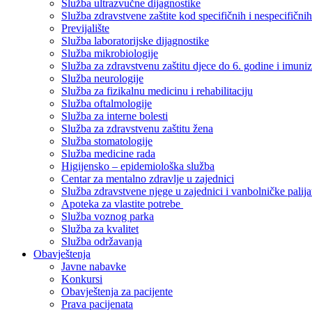
Služba ultrazvučne dijagnostike
Služba zdravstvene zaštite kod specifičnih i nespecifični
Previjalište
Služba laboratorijske dijagnostike
Služba mikrobiologije
Služba za zdravstvenu zaštitu djece do 6. godine i imuniz
Služba neurologije
Služba za fizikalnu medicinu i rehabilitaciju
Služba oftalmologije
Služba za interne bolesti
Služba za zdravstvenu zaštitu žena
Služba stomatologije
Služba medicine rada
Higijensko – epidemiološka služba
Centar za mentalno zdravlje u zajednici
Služba zdravstvene njege u zajednici i vanbolničke palija
Apoteka za vlastite potrebe
Služba voznog parka
Služba za kvalitet
Služba održavanja
Obavještenja
Javne nabavke
Konkursi
Obavještenja za pacijente
Prava pacijenata