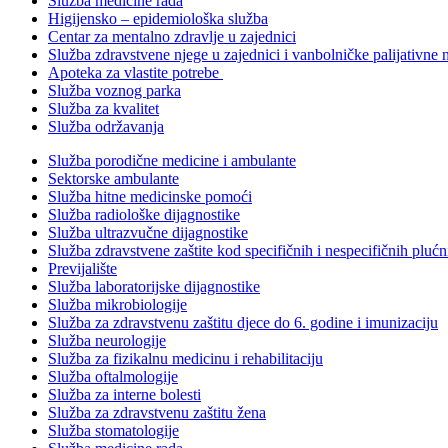
Služba medicine rada
Higijensko – epidemiološka služba
Centar za mentalno zdravlje u zajednici
Služba zdravstvene njege u zajednici i vanbolničke palijativne 
Apoteka za vlastite potrebe
Služba voznog parka
Služba za kvalitet
Služba održavanja
Služba porodične medicine i ambulante
Sektorske ambulante
Služba hitne medicinske pomoći
Služba radiološke dijagnostike
Služba ultrazvučne dijagnostike
Služba zdravstvene zaštite kod specifičnih i nespecifičnih plućn
Previjalište
Služba laboratorijske dijagnostike
Služba mikrobiologije
Služba za zdravstvenu zaštitu djece do 6. godine i imunizaciju
Služba neurologije
Služba za fizikalnu medicinu i rehabilitaciju
Služba oftalmologije
Služba za interne bolesti
Služba za zdravstvenu zaštitu žena
Služba stomatologije