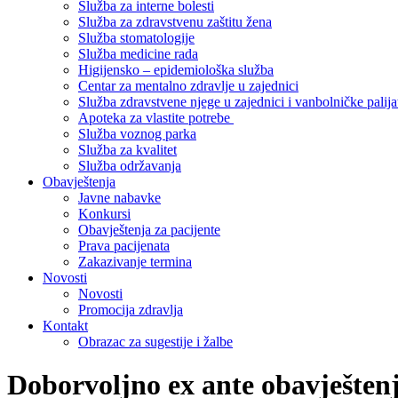
Služba za interne bolesti
Služba za zdravstvenu zaštitu žena
Služba stomatologije
Služba medicine rada
Higijensko – epidemiološka služba
Centar za mentalno zdravlje u zajednici
Služba zdravstvene njege u zajednici i vanbolničke palija
Apoteka za vlastite potrebe
Služba voznog parka
Služba za kvalitet
Služba održavanja
Obavještenja
Javne nabavke
Konkursi
Obavještenja za pacijente
Prava pacijenata
Zakazivanje termina
Novosti
Novosti
Promocija zdravlja
Kontakt
Obrazac za sugestije i žalbe
Doborvoljno ex ante obavještenj