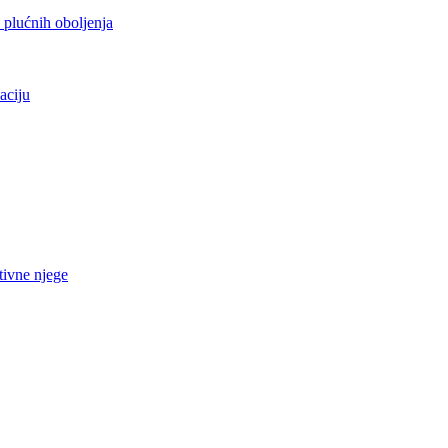
h plućnih oboljenja
aciju
tivne njege