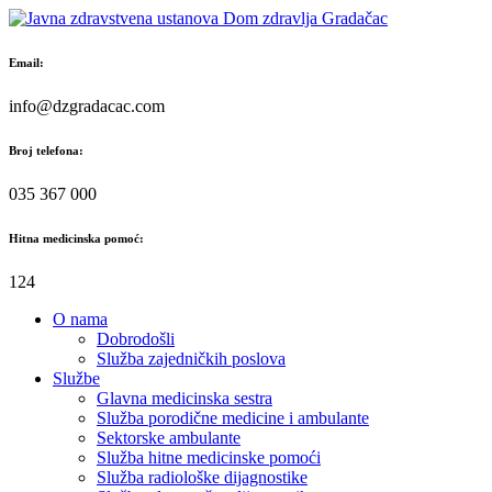
Skip
to
content
Email:
info@dzgradacac.com
Broj telefona:
035 367 000
Hitna medicinska pomoć:
124
O nama
Dobrodošli
Služba zajedničkih poslova
Službe
Glavna medicinska sestra
Služba porodične medicine i ambulante
Sektorske ambulante
Služba hitne medicinske pomoći
Služba radiološke dijagnostike