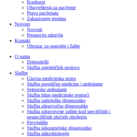
Konkursi
Obavještenja za pacijente
Prava pacijenata
Zakazivanje termina
Novosti
Novosti
Promocija zdravlja
Kontakt
Obrazac za sugestije i žalbe
O nama
Dobrodošli
Služba zajedničkih poslova
Službe
Glavna medicinska sestra
Služba porodične medicine i ambulante
Sektorske ambulante
Služba hitne medicinske pomoći
Služba radiološke dijagnostike
Služba ultrazvučne dijagnostike
Služba zdravstvene zaštite kod specifičnih i
nespecifičnih plućnih oboljenja
Previjalište
Služba laboratorijske dijagnostike
Služba mikrobiologije