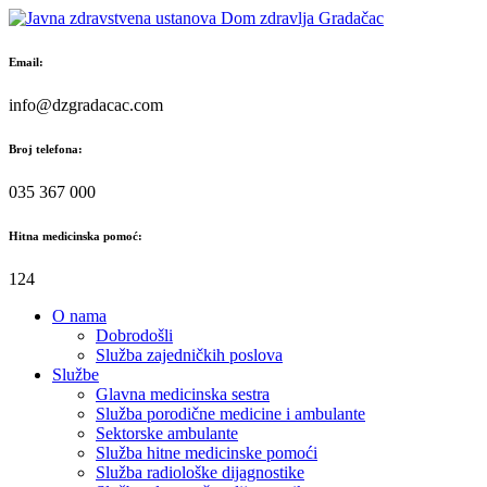
Skip
to
content
Email:
info@dzgradacac.com
Broj telefona:
035 367 000
Hitna medicinska pomoć:
124
O nama
Dobrodošli
Služba zajedničkih poslova
Službe
Glavna medicinska sestra
Služba porodične medicine i ambulante
Sektorske ambulante
Služba hitne medicinske pomoći
Služba radiološke dijagnostike