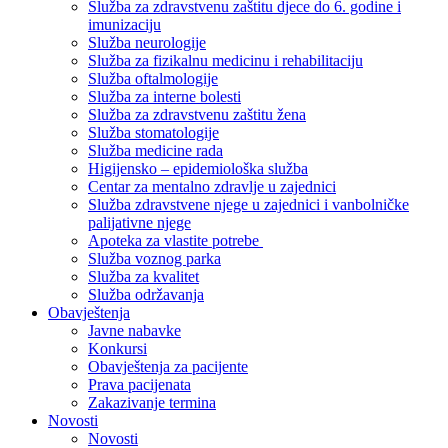
Služba za zdravstvenu zaštitu djece do 6. godine i
imunizaciju
Služba neurologije
Služba za fizikalnu medicinu i rehabilitaciju
Služba oftalmologije
Služba za interne bolesti
Služba za zdravstvenu zaštitu žena
Služba stomatologije
Služba medicine rada
Higijensko – epidemiološka služba
Centar za mentalno zdravlje u zajednici
Služba zdravstvene njege u zajednici i vanbolničke
palijativne njege
Apoteka za vlastite potrebe
Služba voznog parka
Služba za kvalitet
Služba održavanja
Obavještenja
Javne nabavke
Konkursi
Obavještenja za pacijente
Prava pacijenata
Zakazivanje termina
Novosti
Novosti