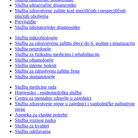
Služba ultrazvučne dijagnostike
Služba zdravstvene zaštite kod specifičnih i nespecifičnih
plućnih oboljenja
Previjalište
Služba laboratorijske dijagnostike
Služba mikrobiologije
Služba za zdravstvenu zaštitu djece do 6. godine i imunizaciju
Služba neurologije
Služba za fizikalnu medicinu i rehabilitaciju
Služba oftamologije
Služba interne bolesti
Služba za zdrastvenu zaštitu žena
Služba stomatologije
Služba medicine rada
Higijensko - epidemiološka služba
Centra za mentalno zdravlje u zajednici
Služba zdravstvene njege u zajednici i vanbolničke palijativne
njege
Apoteka za vlastite potrebe
Služba voznog parka
Služba za kvalitet
Služba održavanja