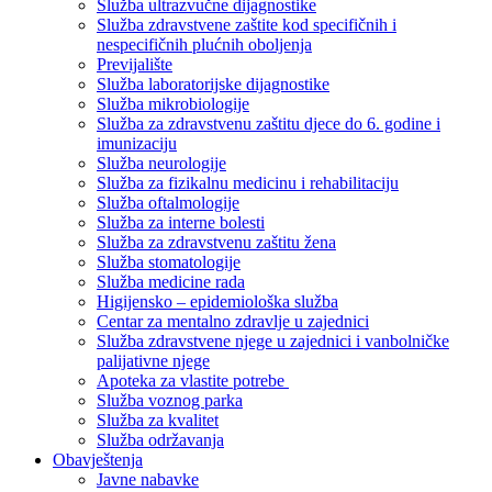
Služba ultrazvučne dijagnostike
Služba zdravstvene zaštite kod specifičnih i
nespecifičnih plućnih oboljenja
Previjalište
Služba laboratorijske dijagnostike
Služba mikrobiologije
Služba za zdravstvenu zaštitu djece do 6. godine i
imunizaciju
Služba neurologije
Služba za fizikalnu medicinu i rehabilitaciju
Služba oftalmologije
Služba za interne bolesti
Služba za zdravstvenu zaštitu žena
Služba stomatologije
Služba medicine rada
Higijensko – epidemiološka služba
Centar za mentalno zdravlje u zajednici
Služba zdravstvene njege u zajednici i vanbolničke
palijativne njege
Apoteka za vlastite potrebe
Služba voznog parka
Služba za kvalitet
Služba održavanja
Obavještenja
Javne nabavke