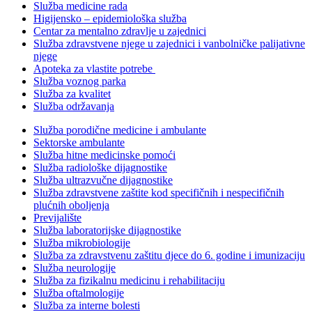
Služba medicine rada
Higijensko – epidemiološka služba
Centar za mentalno zdravlje u zajednici
Služba zdravstvene njege u zajednici i vanbolničke palijativne
njege
Apoteka za vlastite potrebe
Služba voznog parka
Služba za kvalitet
Služba održavanja
Služba porodične medicine i ambulante
Sektorske ambulante
Služba hitne medicinske pomoći
Služba radiološke dijagnostike
Služba ultrazvučne dijagnostike
Služba zdravstvene zaštite kod specifičnih i nespecifičnih
plućnih oboljenja
Previjalište
Služba laboratorijske dijagnostike
Služba mikrobiologije
Služba za zdravstvenu zaštitu djece do 6. godine i imunizaciju
Služba neurologije
Služba za fizikalnu medicinu i rehabilitaciju
Služba oftalmologije
Služba za interne bolesti