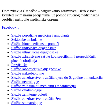
Dom zdravlja Gradačac – osiguravamo zdravstvenu skrb visoke
kvalitete svim našim pacijentima, uz pomoć stručnog medicinskog
osoblja i najnovije medicinske opreme.
Facebook-f
Služba porodične medicine i ambulante
Sektorske ambulante
Služba hitne medicinske pomoći
Služba radiološke dijagnostike
Služba ultrazvučne dijagnostike
Služba zdravstvene zaštite kod specifičnih i nespecifičnih
plućnih oboljenja
Previjalište
Služba laboratorijske dijagnostike
Služba mikrobiologije
Služba za zdravstvenu zaštitu djece do 6. godine i imunizaciju
Služba neurologije
Služba za fizikalnu medicinu i rehabilitaciju
Služba oftalmologije
Služba za interne bolesti
Služba za zdravstvenu zaštitu žena
Služba stomatologije