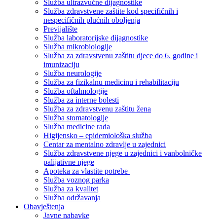
Služba ultrazvučne dijagnostike
Služba zdravstvene zaštite kod specifičnih i
nespecifičnih plućnih oboljenja
Previjalište
Služba laboratorijske dijagnostike
Služba mikrobiologije
Služba za zdravstvenu zaštitu djece do 6. godine i
imunizaciju
Služba neurologije
Služba za fizikalnu medicinu i rehabilitaciju
Služba oftalmologije
Služba za interne bolesti
Služba za zdravstvenu zaštitu žena
Služba stomatologije
Služba medicine rada
Higijensko – epidemiološka služba
Centar za mentalno zdravlje u zajednici
Služba zdravstvene njege u zajednici i vanbolničke
palijativne njege
Apoteka za vlastite potrebe
Služba voznog parka
Služba za kvalitet
Služba održavanja
Obavještenja
Javne nabavke