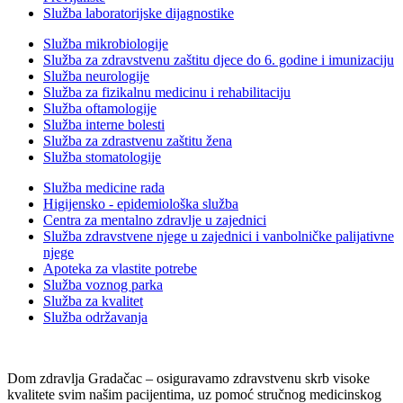
Služba laboratorijske dijagnostike
Služba mikrobiologije
Služba za zdravstvenu zaštitu djece do 6. godine i imunizaciju
Služba neurologije
Služba za fizikalnu medicinu i rehabilitaciju
Služba oftamologije
Služba interne bolesti
Služba za zdrastvenu zaštitu žena
Služba stomatologije
Služba medicine rada
Higijensko - epidemiološka služba
Centra za mentalno zdravlje u zajednici
Služba zdravstvene njege u zajednici i vanbolničke palijativne
njege
Apoteka za vlastite potrebe
Služba voznog parka
Služba za kvalitet
Služba održavanja
Dom zdravlja Gradačac – osiguravamo zdravstvenu skrb visoke
kvalitete svim našim pacijentima, uz pomoć stručnog medicinskog