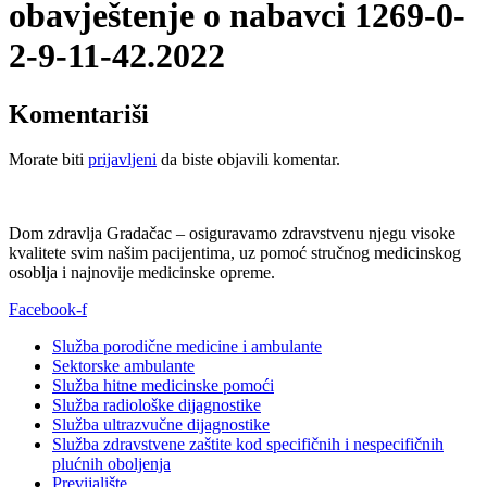
obavještenje o nabavci 1269-0-
2-9-11-42.2022
Komentariši
Morate biti
prijavljeni
da biste objavili komentar.
Dom zdravlja Gradačac – osiguravamo zdravstvenu njegu visoke
kvalitete svim našim pacijentima, uz pomoć stručnog medicinskog
osoblja i najnovije medicinske opreme.
Facebook-f
Služba porodične medicine i ambulante
Sektorske ambulante
Služba hitne medicinske pomoći
Služba radiološke dijagnostike
Služba ultrazvučne dijagnostike
Služba zdravstvene zaštite kod specifičnih i nespecifičnih
plućnih oboljenja
Previjalište