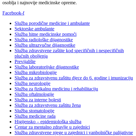
osoblja i najnovije medicinske opreme.
Facebook-f
Služba porodične medicine i ambulante
Sektorske ambulante
Služba hitne medicinske pomoći
Služba radiološke dijagnostike
Služba ultrazvučne dijagnostike
Služba zdravstvene zaštite kod specifičnih i nespecifičnih
plućnih oboljenja
Previjalište
Služba laboratorijske dijagnostike
Služba mikrobiologije
Služba za zdravstvenu zaštitu djece do 6. godine i imunizaciju
Služba neurologije
Služba za fizikalnu medicinu i rehabilitaciju
Služba oftalmologije
Služba za interne bolesti
Služba za zdravstvenu zaštitu žena
Služba stomatologije
Služba medicine rada
Higijensko – epidemiološka služba
Centar za mentalno zdravlje u zajednici
Služba zdravstvene njege u zajednici i vanbolničke palijativne