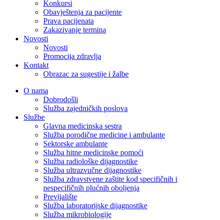
Konkursi
Obavještenja za pacijente
Prava pacijenata
Zakazivanje termina
Novosti
Novosti
Promocija zdravlja
Kontakt
Obrazac za sugestije i žalbe
O nama
Dobrodošli
Služba zajedničkih poslova
Službe
Glavna medicinska sestra
Služba porodične medicine i ambulante
Sektorske ambulante
Služba hitne medicinske pomoći
Služba radiološke dijagnostike
Služba ultrazvučne dijagnostike
Služba zdravstvene zaštite kod specifičnih i
nespecifičnih plućnih oboljenja
Previjalište
Služba laboratorijske dijagnostike
Služba mikrobiologije