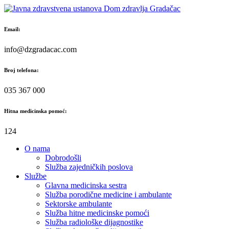
Skip
to
content
Email:
info@dzgradacac.com
Broj telefona:
035 367 000
Hitna medicinska pomoć:
124
O nama
Dobrodošli
Služba zajedničkih poslova
Službe
Glavna medicinska sestra
Služba porodične medicine i ambulante
Sektorske ambulante
Služba hitne medicinske pomoći
Služba radiološke dijagnostike