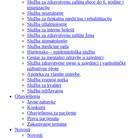
Služba za zdravstvenu zaštitu djece do 6. godine i
imunizaciju
Služba neurologije
Služba za fizikalnu medicinu i rehabilitaciju
Služba oftalmologije
Služba za interne bolesti
Služba za zdravstvenu zaštitu žena
Služba stomatologije
Služba medicine rada
Higijensko – epidemiološka služba
Centar za mentalno zdravlje u zajednici
Služba zdravstvene njege u zajednici i vanbolničke
palijativne njege
Apoteka za vlastite potrebe
Služba voznog parka
Služba za kvalitet
Služba održavanja
Obavještenja
Javne nabavke
Konkursi
Obavještenja za pacijente
Prava pacijenata
Zakazivanje termina
Novosti
Novosti