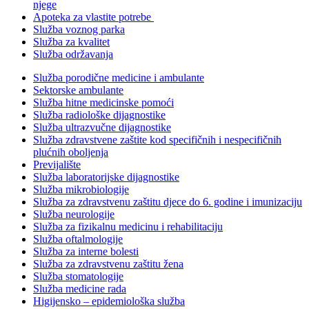
njege
Apoteka za vlastite potrebe
Služba voznog parka
Služba za kvalitet
Služba održavanja
Služba porodične medicine i ambulante
Sektorske ambulante
Služba hitne medicinske pomoći
Služba radiološke dijagnostike
Služba ultrazvučne dijagnostike
Služba zdravstvene zaštite kod specifičnih i nespecifičnih
plućnih oboljenja
Previjalište
Služba laboratorijske dijagnostike
Služba mikrobiologije
Služba za zdravstvenu zaštitu djece do 6. godine i imunizaciju
Služba neurologije
Služba za fizikalnu medicinu i rehabilitaciju
Služba oftalmologije
Služba za interne bolesti
Služba za zdravstvenu zaštitu žena
Služba stomatologije
Služba medicine rada
Higijensko – epidemiološka služba