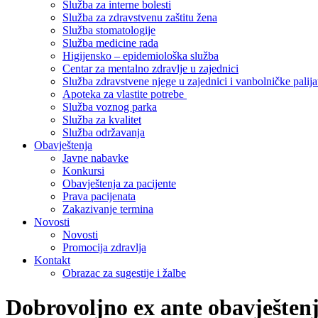
Služba za interne bolesti
Služba za zdravstvenu zaštitu žena
Služba stomatologije
Služba medicine rada
Higijensko – epidemiološka služba
Centar za mentalno zdravlje u zajednici
Služba zdravstvene njege u zajednici i vanbolničke palija
Apoteka za vlastite potrebe
Služba voznog parka
Služba za kvalitet
Služba održavanja
Obavještenja
Javne nabavke
Konkursi
Obavještenja za pacijente
Prava pacijenata
Zakazivanje termina
Novosti
Novosti
Promocija zdravlja
Kontakt
Obrazac za sugestije i žalbe
Dobrovoljno ex ante obavještenj