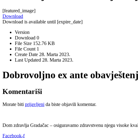
[featured_image]
Download
Download is available until [expire_date]
Version
Download
0
File Size
152.76 KB
File Count
1
Create Date
28. Marta 2023.
Last Updated
28. Marta 2023.
Dobrovoljno ex ante obavještenj
Komentariši
Morate biti
prijavljeni
da biste objavili komentar.
Dom zdravlja Gradačac – osiguravamo zdravstvenu njegu visoke kvali
Facebook-f