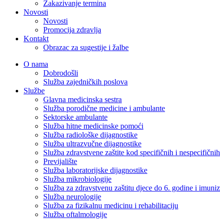
Zakazivanje termina
Novosti
Novosti
Promocija zdravlja
Kontakt
Obrazac za sugestije i žalbe
O nama
Dobrodošli
Služba zajedničkih poslova
Službe
Glavna medicinska sestra
Služba porodične medicine i ambulante
Sektorske ambulante
Služba hitne medicinske pomoći
Služba radiološke dijagnostike
Služba ultrazvučne dijagnostike
Služba zdravstvene zaštite kod specifičnih i nespecifični
Previjalište
Služba laboratorijske dijagnostike
Služba mikrobiologije
Služba za zdravstvenu zaštitu djece do 6. godine i imuniz
Služba neurologije
Služba za fizikalnu medicinu i rehabilitaciju
Služba oftalmologije