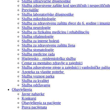
Služba ultrazvučne dijagnostike
Služba zdravstvene zaštite kod specifičnih i nespecifični
Previjalište
Služba laboratorijske dijagnostike
Služba mikrobiologije
Služba za zdravstvenu zaštitu djece do 6. godine i imuniz
Služba neurologije
Služba za fizikalnu medicinu i rehabilitaciju
Služba oftalmologije
Služba za interne bolesti
Služba za zdravstvenu zaštitu žena
Služba stomatologije
Služba medicine rada
Higijensko – epidemiološka služba
Centar za mentalno zdravlje u zajednici
Služba zdravstvene njege u zajednici i vanbolničke palija
Apoteka za vlastite potrebe
Služba voznog parka
Služba za kvalitet
Služba održavanja
Obavještenja
Javne nabavke
Konkursi
Obavještenja za pacijente
Prava pacijenata