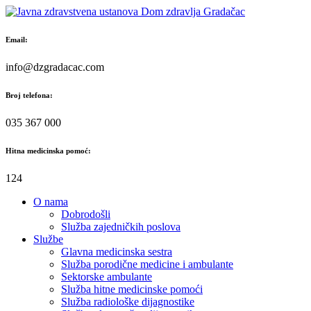
Skip
to
content
Email:
info@dzgradacac.com
Broj telefona:
035 367 000
Hitna medicinska pomoć:
124
O nama
Dobrodošli
Služba zajedničkih poslova
Službe
Glavna medicinska sestra
Služba porodične medicine i ambulante
Sektorske ambulante
Služba hitne medicinske pomoći
Služba radiološke dijagnostike