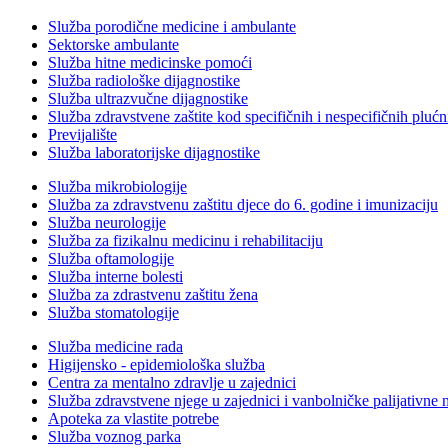
Služba porodične medicine i ambulante
Sektorske ambulante
Služba hitne medicinske pomoći
Služba radiološke dijagnostike
Služba ultrazvučne dijagnostike
Služba zdravstvene zaštite kod specifičnih i nespecifičnih plućn
Previjalište
Služba laboratorijske dijagnostike
Služba mikrobiologije
Služba za zdravstvenu zaštitu djece do 6. godine i imunizaciju
Služba neurologije
Služba za fizikalnu medicinu i rehabilitaciju
Služba oftamologije
Služba interne bolesti
Služba za zdrastvenu zaštitu žena
Služba stomatologije
Služba medicine rada
Higijensko - epidemiološka služba
Centra za mentalno zdravlje u zajednici
Služba zdravstvene njege u zajednici i vanbolničke palijativne 
Apoteka za vlastite potrebe
Služba voznog parka