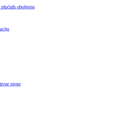
h plućnih oboljenja
aciju
tivne njege