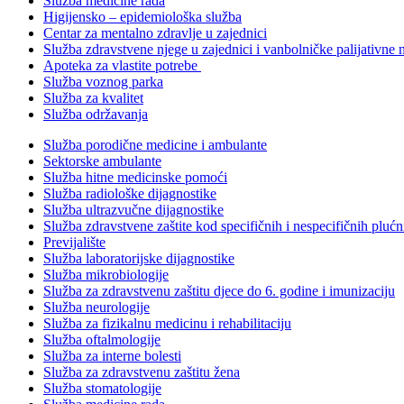
Služba medicine rada
Higijensko – epidemiološka služba
Centar za mentalno zdravlje u zajednici
Služba zdravstvene njege u zajednici i vanbolničke palijativne 
Apoteka za vlastite potrebe
Služba voznog parka
Služba za kvalitet
Služba održavanja
Služba porodične medicine i ambulante
Sektorske ambulante
Služba hitne medicinske pomoći
Služba radiološke dijagnostike
Služba ultrazvučne dijagnostike
Služba zdravstvene zaštite kod specifičnih i nespecifičnih plućn
Previjalište
Služba laboratorijske dijagnostike
Služba mikrobiologije
Služba za zdravstvenu zaštitu djece do 6. godine i imunizaciju
Služba neurologije
Služba za fizikalnu medicinu i rehabilitaciju
Služba oftalmologije
Služba za interne bolesti
Služba za zdravstvenu zaštitu žena
Služba stomatologije