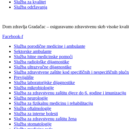
Služba za kvalitet
Služba održavanja
Dom zdravlja Gradačac – osiguravamo zdravstvenu skrb visoke kvalit
Facebook-f
Služba porodične medicine i ambulante
Sektorske ambulante
Služba hitne medicinske pomoći
Služba radiološke dijagnostike
Služba ultrazvučne dijagnostike
Služba zdravstvene zaštite kod specifičnih i nespecifičnih plućn
Previjalište
Služba laboratorijske dijagnostike
Služba mikrobiologije
Služba za zdravstvenu zaštitu djece do 6. godine i imunizaciju
Služba neurologije
Služba za fizikalnu medicinu i rehabilitaciju
Služba oftalmologije
Služba za interne bolesti
Služba za zdravstvenu zaštitu žena
Služba stomatologije