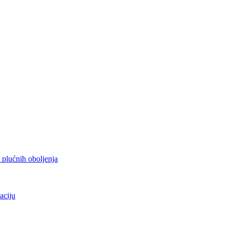
h plućnih oboljenja
aciju