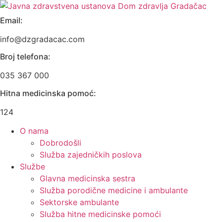
Skip
to
Email:
content
info@dzgradacac.com
Broj telefona:
035 367 000
Hitna medicinska pomoć:
124
O nama
Dobrodošli
Služba zajedničkih poslova
Službe
Glavna medicinska sestra
Služba porodične medicine i ambulante
Sektorske ambulante
Služba hitne medicinske pomoći