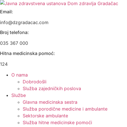
Skip
to
Email:
content
info@dzgradacac.com
Broj telefona:
035 367 000
Hitna medicinska pomoć:
124
O nama
Dobrodošli
Služba zajedničkih poslova
Službe
Glavna medicinska sestra
Služba porodične medicine i ambulante
Sektorske ambulante
Služba hitne medicinske pomoći