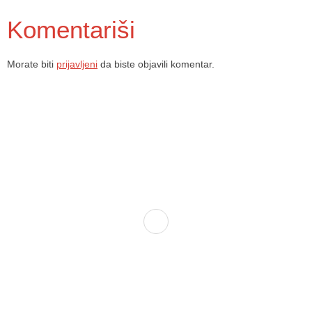
Komentariši
Morate biti
prijavljeni
da biste objavili komentar.
Dom zdravlja Gradačac – osiguravamo zdravstvenu skrb visoke
kvalitete svim našim pacijentima, uz pomoć stručnog medicinskog
osoblja i najnovije medicinske opreme.
Služba porodične medicine i ambulante
Sektorske ambulante
Služba hitne medicinske pomoći