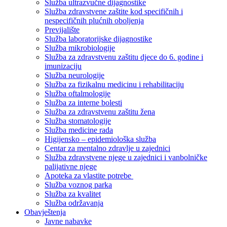
Služba ultrazvučne dijagnostike
Služba zdravstvene zaštite kod specifičnih i
nespecifičnih plućnih oboljenja
Previjalište
Služba laboratorijske dijagnostike
Služba mikrobiologije
Služba za zdravstvenu zaštitu djece do 6. godine i
imunizaciju
Služba neurologije
Služba za fizikalnu medicinu i rehabilitaciju
Služba oftalmologije
Služba za interne bolesti
Služba za zdravstvenu zaštitu žena
Služba stomatologije
Služba medicine rada
Higijensko – epidemiološka služba
Centar za mentalno zdravlje u zajednici
Služba zdravstvene njege u zajednici i vanbolničke
palijativne njege
Apoteka za vlastite potrebe
Služba voznog parka
Služba za kvalitet
Služba održavanja
Obavještenja
Javne nabavke