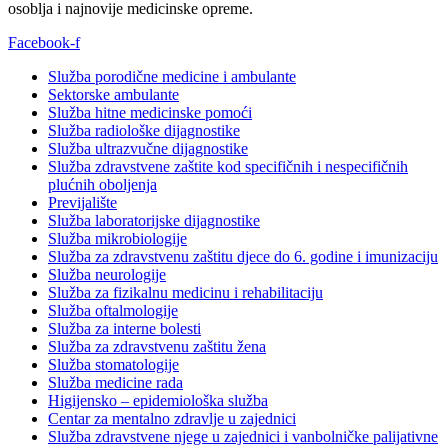
osoblja i najnovije medicinske opreme.
Facebook-f
Služba porodične medicine i ambulante
Sektorske ambulante
Služba hitne medicinske pomoći
Služba radiološke dijagnostike
Služba ultrazvučne dijagnostike
Služba zdravstvene zaštite kod specifičnih i nespecifičnih
plućnih oboljenja
Previjalište
Služba laboratorijske dijagnostike
Služba mikrobiologije
Služba za zdravstvenu zaštitu djece do 6. godine i imunizaciju
Služba neurologije
Služba za fizikalnu medicinu i rehabilitaciju
Služba oftalmologije
Služba za interne bolesti
Služba za zdravstvenu zaštitu žena
Služba stomatologije
Služba medicine rada
Higijensko – epidemiološka služba
Centar za mentalno zdravlje u zajednici
Služba zdravstvene njege u zajednici i vanbolničke palijativne