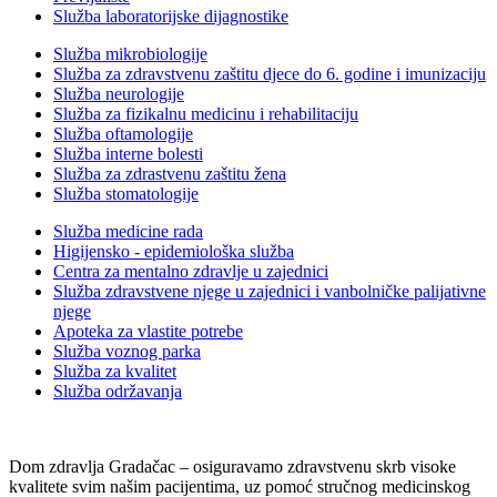
Služba laboratorijske dijagnostike
Služba mikrobiologije
Služba za zdravstvenu zaštitu djece do 6. godine i imunizaciju
Služba neurologije
Služba za fizikalnu medicinu i rehabilitaciju
Služba oftamologije
Služba interne bolesti
Služba za zdrastvenu zaštitu žena
Služba stomatologije
Služba medicine rada
Higijensko - epidemiološka služba
Centra za mentalno zdravlje u zajednici
Služba zdravstvene njege u zajednici i vanbolničke palijativne
njege
Apoteka za vlastite potrebe
Služba voznog parka
Služba za kvalitet
Služba održavanja
Dom zdravlja Gradačac – osiguravamo zdravstvenu skrb visoke
kvalitete svim našim pacijentima, uz pomoć stručnog medicinskog