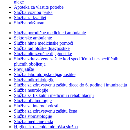
njege
Apoteka za vlastite potrebe
Služba voznog parka
Služba za kvalitet
Služba održavanja
Služba porodične medicine i ambulante
Sektorske ambulante
Služba hitne medicinske pomoći
Služba radiološke dijagnostike
Služba ultrazvučne dijagnostike
Služba zdravstvene zaštite kod specifičnih i nespecifičnih
plućnih oboljenja
Previjalište
Služba laboratorijske dijagnostike
Služba mikrobiologije
Služba za zdravstvenu zaštitu djece do 6. godine i imunizaciju
Služba neurologije
Služba za fizikalnu medicinu i rehabilitaciju
Služba oftalmologije
Služba za interne bolesti
Služba za zdravstvenu zaštitu žena
Služba stomatologije
Služba medicine rada
Higijensko – epidemiološka služba