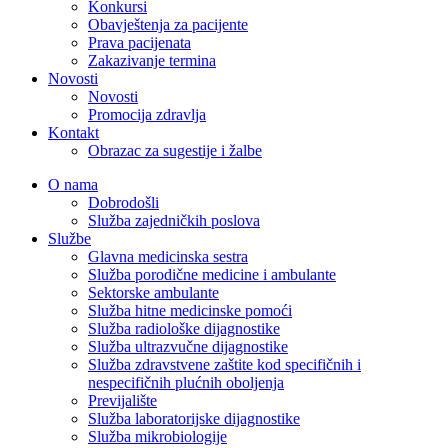
Konkursi
Obavještenja za pacijente
Prava pacijenata
Zakazivanje termina
Novosti
Novosti
Promocija zdravlja
Kontakt
Obrazac za sugestije i žalbe
O nama
Dobrodošli
Služba zajedničkih poslova
Službe
Glavna medicinska sestra
Služba porodične medicine i ambulante
Sektorske ambulante
Služba hitne medicinske pomoći
Služba radiološke dijagnostike
Služba ultrazvučne dijagnostike
Služba zdravstvene zaštite kod specifičnih i
nespecifičnih plućnih oboljenja
Previjalište
Služba laboratorijske dijagnostike
Služba mikrobiologije