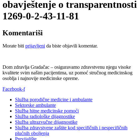
obavještenje o transparentnosti
1269-0-2-43-11-81
Komentariši
Morate biti
prijavljeni
da biste objavili komentar.
Dom zdravlja Gradačac – osiguravamo zdravstvenu njegu visoke
kvalitete svim našim pacijentima, uz pomoć stručnog medicinskog
osoblja i najnovije medicinske opreme.
Facebook-f
Služba porodične medicine i ambulante
Sektorske ambulante
Služba hitne medicinske pomoći
Služba radiološke dijagnostike
Služba ultrazvučne dijagnostike
Služba zdravstvene zaštite kod specifičnih i nespecifičnih
plućnih oboljenja
Previjalište