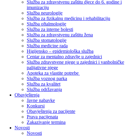
Služba za zdravstvenu zaštitu djece do 6. godine i
imunizaciju
Služba neurologije
Služba za fizikalnu medicinu i rehabilitaciju
Služba oftalmologije
Služba za interne bolesti
Služba za zdravstvenu zaštitu žena
Služba stomatologije
Služba medicine rada
Higijensko – epidemiološka služba
Centar za mentalno zdravlje u zajednici
Služba zdravstvene njege u zajednici i vanbolničke
palijativne njege
Apoteka za vlastite potrebe
Služba voznog parka
Služba za kvalitet
Služba održavanja
Obavještenja
Javne nabavke
Konkursi
Obavještenja za pacijente
Prava pacijenata
Zakazivanje termina
Novosti
Novosti