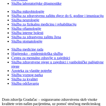
Služba laboratorijske dijagnostike
Služba mikrobiologije
Služba za zdravstvenu zaštitu djece do 6. godine i imunizaciju
Služba neurologije
Služba za fizikalnu medicinu i rehabilitaciju
Služba oftamologije
Služba interne bolesti
Služba za zdrastvenu zaštitu žena
Služba stomatologije
Služba medicine rada
Higijensko - epidemiološka služba
Centra za mentalno zdravlje u zajednici
Služba zdravstvene njege u zajednici i vanbolničke palijativne
njege
Apoteka za vlastite potrebe
Služba voznog parka
Služba za kvalitet
Služba održavanja
Dom zdravlja Gradačac – osiguravamo zdravstvenu skrb visoke
kvalitete svim našim pacijentima, uz pomoć stručnog medicinskog