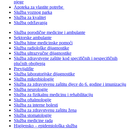
njege
Apoteka za vlastite potrebe
Služba voznog parka
Služba za kvalitet
Služba održavanja
Služba porodične medicine i ambulante
Sektorske ambulante
Služba hitne medicinske pomoći
Služba radiološke dijagnostike
Služba ultrazvučne dijagnostike
Služba zdravstvene zaštite kod specifičnih i nespecifičnih
plućnih oboljenja
Previjalište
Služba laboratorijske dijagnostike
Služba mikrobiologije
Služba za zdravstvenu zaštitu djece do 6. godine i imunizaciju
Služba neurologije
Služba za fizikalnu medicinu i rehabilitaciju
Služba oftalmologije
Služba za interne bolesti
Služba za zdravstvenu zaštitu žena
Služba stomatologije
Služba medicine rada
Higijensko – epidemiološka služba