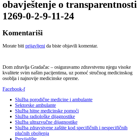
obavještenje o transparentnosti
1269-0-2-9-11-24
Komentariši
Morate biti
prijavljeni
da biste objavili komentar.
Dom zdravlja Gradačac – osiguravamo zdravstvenu njegu visoke
kvalitete svim našim pacijentima, uz pomoć stručnog medicinskog
osoblja i najnovije medicinske opreme.
Facebook-f
Služba porodične medicine i ambulante
Sektorske ambulante
Služba hitne medicinske pomoći
Služba radiološke dijagnostike
Služba ultrazvučne dijagnostike
Služba zdravstvene zaštite kod specifičnih i nespecifičnih
plućnih oboljenja
Previjalište