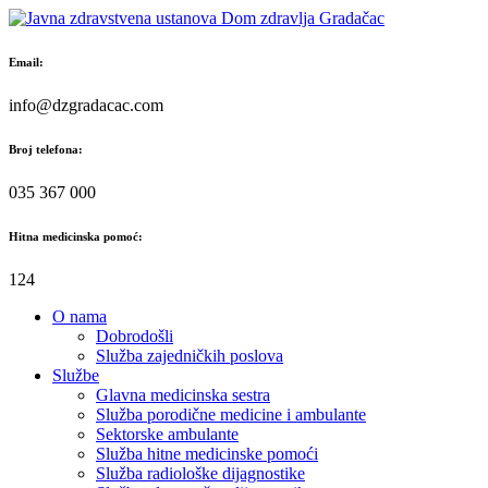
Skip
to
content
Email:
info@dzgradacac.com
Broj telefona:
035 367 000
Hitna medicinska pomoć:
124
O nama
Dobrodošli
Služba zajedničkih poslova
Službe
Glavna medicinska sestra
Služba porodične medicine i ambulante
Sektorske ambulante
Služba hitne medicinske pomoći
Služba radiološke dijagnostike