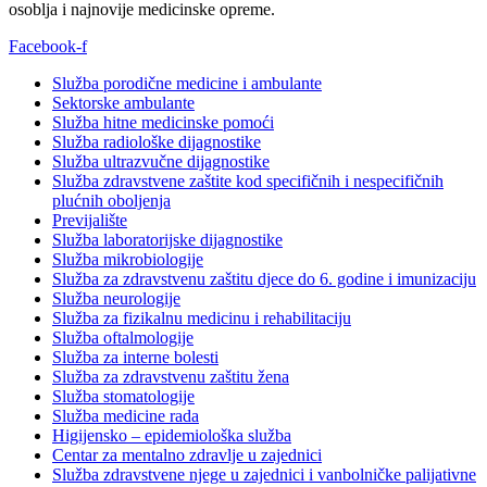
osoblja i najnovije medicinske opreme.
Facebook-f
Služba porodične medicine i ambulante
Sektorske ambulante
Služba hitne medicinske pomoći
Služba radiološke dijagnostike
Služba ultrazvučne dijagnostike
Služba zdravstvene zaštite kod specifičnih i nespecifičnih
plućnih oboljenja
Previjalište
Služba laboratorijske dijagnostike
Služba mikrobiologije
Služba za zdravstvenu zaštitu djece do 6. godine i imunizaciju
Služba neurologije
Služba za fizikalnu medicinu i rehabilitaciju
Služba oftalmologije
Služba za interne bolesti
Služba za zdravstvenu zaštitu žena
Služba stomatologije
Služba medicine rada
Higijensko – epidemiološka služba
Centar za mentalno zdravlje u zajednici
Služba zdravstvene njege u zajednici i vanbolničke palijativne