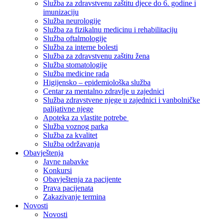
Služba za zdravstvenu zaštitu djece do 6. godine i
imunizaciju
Služba neurologije
Služba za fizikalnu medicinu i rehabilitaciju
Služba oftalmologije
Služba za interne bolesti
Služba za zdravstvenu zaštitu žena
Služba stomatologije
Služba medicine rada
Higijensko – epidemiološka služba
Centar za mentalno zdravlje u zajednici
Služba zdravstvene njege u zajednici i vanbolničke
palijativne njege
Apoteka za vlastite potrebe
Služba voznog parka
Služba za kvalitet
Služba održavanja
Obavještenja
Javne nabavke
Konkursi
Obavještenja za pacijente
Prava pacijenata
Zakazivanje termina
Novosti
Novosti