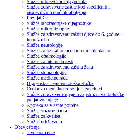
Služba ultrazvučne dijagnostike
Služba zdravstvene zaštite kod specifičnih i
nespecifičnih plućnih oboljenja
Previjalište
Služba laboratorijske dijagnostike
Služba mikrobiologije
Služba za zdravstvenu zaštitu djece do 6. godine i
imunizaciju
Služba neurologije
Služba za fizikalnu medicinu i rehabilitaciju
Služba oftalmologije
Služba za interne bolesti
Služba za zdravstvenu zaštitu žena
Služba stomatologije
Služba medicine rada
Higijensko – epidemiološka služba
Centar za mentalno zdravlje u zajednici
Služba zdravstvene njege u zajednici i vanbolničke
palijativne njege
Apoteka za vlastite potrebe
Služba voznog parka
Služba za kvalitet
Služba održavanja
Obavještenja
Javne nabavke