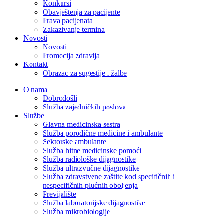
Konkursi
Obavještenja za pacijente
Prava pacijenata
Zakazivanje termina
Novosti
Novosti
Promocija zdravlja
Kontakt
Obrazac za sugestije i žalbe
O nama
Dobrodošli
Služba zajedničkih poslova
Službe
Glavna medicinska sestra
Služba porodične medicine i ambulante
Sektorske ambulante
Služba hitne medicinske pomoći
Služba radiološke dijagnostike
Služba ultrazvučne dijagnostike
Služba zdravstvene zaštite kod specifičnih i
nespecifičnih plućnih oboljenja
Previjalište
Služba laboratorijske dijagnostike
Služba mikrobiologije