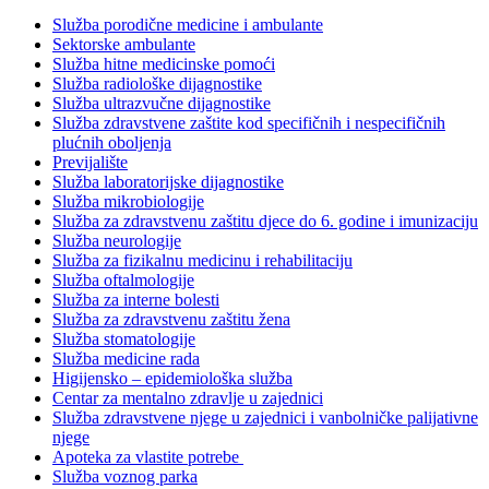
Služba porodične medicine i ambulante
Sektorske ambulante
Služba hitne medicinske pomoći
Služba radiološke dijagnostike
Služba ultrazvučne dijagnostike
Služba zdravstvene zaštite kod specifičnih i nespecifičnih
plućnih oboljenja
Previjalište
Služba laboratorijske dijagnostike
Služba mikrobiologije
Služba za zdravstvenu zaštitu djece do 6. godine i imunizaciju
Služba neurologije
Služba za fizikalnu medicinu i rehabilitaciju
Služba oftalmologije
Služba za interne bolesti
Služba za zdravstvenu zaštitu žena
Služba stomatologije
Služba medicine rada
Higijensko – epidemiološka služba
Centar za mentalno zdravlje u zajednici
Služba zdravstvene njege u zajednici i vanbolničke palijativne
njege
Apoteka za vlastite potrebe
Služba voznog parka