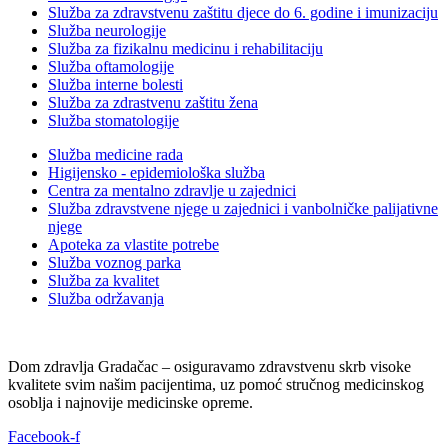
Služba za zdravstvenu zaštitu djece do 6. godine i imunizaciju
Služba neurologije
Služba za fizikalnu medicinu i rehabilitaciju
Služba oftamologije
Služba interne bolesti
Služba za zdrastvenu zaštitu žena
Služba stomatologije
Služba medicine rada
Higijensko - epidemiološka služba
Centra za mentalno zdravlje u zajednici
Služba zdravstvene njege u zajednici i vanbolničke palijativne
njege
Apoteka za vlastite potrebe
Služba voznog parka
Služba za kvalitet
Služba održavanja
Dom zdravlja Gradačac – osiguravamo zdravstvenu skrb visoke
kvalitete svim našim pacijentima, uz pomoć stručnog medicinskog
osoblja i najnovije medicinske opreme.
Facebook-f