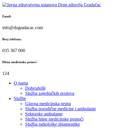
Skip
to
content
Email:
info@dzgradacac.com
Broj telefona:
035 367 000
Hitna medicinska pomoć:
124
O nama
Dobrodošli
Služba zajedničkih poslova
Službe
Glavna medicinska sestra
Služba porodične medicine i ambulante
Sektorske ambulante
Služba hitne medicinske pomoći
Služba radiološke dijagnostike