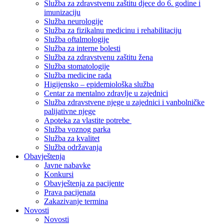
Služba za zdravstvenu zaštitu djece do 6. godine i
imunizaciju
Služba neurologije
Služba za fizikalnu medicinu i rehabilitaciju
Služba oftalmologije
Služba za interne bolesti
Služba za zdravstvenu zaštitu žena
Služba stomatologije
Služba medicine rada
Higijensko – epidemiološka služba
Centar za mentalno zdravlje u zajednici
Služba zdravstvene njege u zajednici i vanbolničke
palijativne njege
Apoteka za vlastite potrebe
Služba voznog parka
Služba za kvalitet
Služba održavanja
Obavještenja
Javne nabavke
Konkursi
Obavještenja za pacijente
Prava pacijenata
Zakazivanje termina
Novosti
Novosti