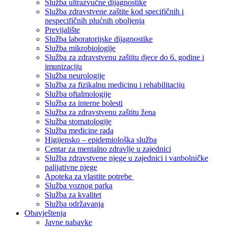
Služba ultrazvučne dijagnostike
Služba zdravstvene zaštite kod specifičnih i
nespecifičnih plućnih oboljenja
Previjalište
Služba laboratorijske dijagnostike
Služba mikrobiologije
Služba za zdravstvenu zaštitu djece do 6. godine i
imunizaciju
Služba neurologije
Služba za fizikalnu medicinu i rehabilitaciju
Služba oftalmologije
Služba za interne bolesti
Služba za zdravstvenu zaštitu žena
Služba stomatologije
Služba medicine rada
Higijensko – epidemiološka služba
Centar za mentalno zdravlje u zajednici
Služba zdravstvene njege u zajednici i vanbolničke
palijativne njege
Apoteka za vlastite potrebe
Služba voznog parka
Služba za kvalitet
Služba održavanja
Obavještenja
Javne nabavke