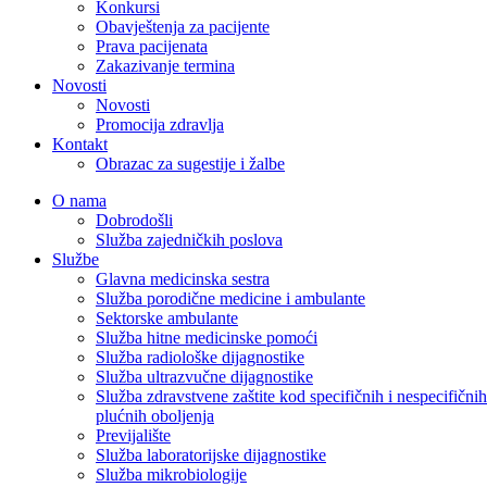
Konkursi
Obavještenja za pacijente
Prava pacijenata
Zakazivanje termina
Novosti
Novosti
Promocija zdravlja
Kontakt
Obrazac za sugestije i žalbe
O nama
Dobrodošli
Služba zajedničkih poslova
Službe
Glavna medicinska sestra
Služba porodične medicine i ambulante
Sektorske ambulante
Služba hitne medicinske pomoći
Služba radiološke dijagnostike
Služba ultrazvučne dijagnostike
Služba zdravstvene zaštite kod specifičnih i nespecifičnih
plućnih oboljenja
Previjalište
Služba laboratorijske dijagnostike
Služba mikrobiologije