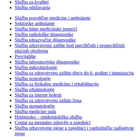
Služba za kvalitet
Služba održavanja
Služba porodične medicine i ambulante
Sektorske ambulante
Služba hitne medicinske pomoći
Služba radiološke dijagnostike
Služba ultrazvučne dijagnostike
Služba zdravstvene zaštite kod specifičnih i nespecifičnih
plućnih oboljenja
Previjalište
Služba laboratorijske dijagnostike
Služba mikrobiologije
Služba za zdravstvenu zaštitu djece do 6. godine i imunizaciju
Služba neurologije
Služba za fizikalnu medicinu i rehabilitaciju
Služba oftalmologije
Služba za interne bolesti
Služba za zdravstvenu zaštitu žena
Služba stomatologije
Služba medicine rada
Higijensko – epidemiološka služba
Centar za mentalno zdravlje u zajednici
Služba zdravstvene njege u zajednici i vanbolničke palijativne
njege