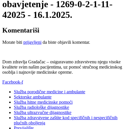
obavjetenje - 1269-0-2-1-11-
42025 - 16.1.2025.
Komentariši
Morate biti
prijavljeni
da biste objavili komentar.
Dom zdravlja Gradačac – osiguravamo zdravstvenu njegu visoke
kvalitete svim našim pacijentima, uz pomoć stručnog medicinskog
osoblja i najnovije medicinske opreme.
Facebook-f
Služba porodične medicine i ambulante
Sektorske ambulante
Služba hitne medicinske pomoći
Služba radiološke dijagnostike
Služba ultrazvučne dijagnostike
Služba zdravstvene zaštite kod specifičnih i nespecifičnih
plućnih oboljenja
Previjalište