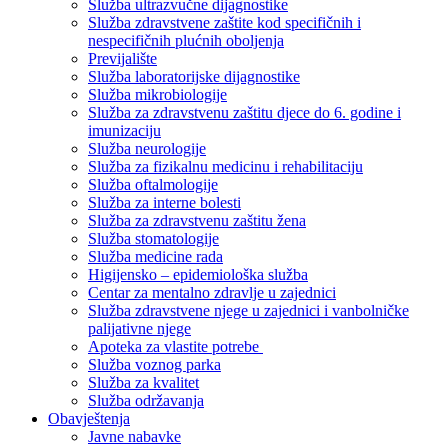
Služba ultrazvučne dijagnostike
Služba zdravstvene zaštite kod specifičnih i
nespecifičnih plućnih oboljenja
Previjalište
Služba laboratorijske dijagnostike
Služba mikrobiologije
Služba za zdravstvenu zaštitu djece do 6. godine i
imunizaciju
Služba neurologije
Služba za fizikalnu medicinu i rehabilitaciju
Služba oftalmologije
Služba za interne bolesti
Služba za zdravstvenu zaštitu žena
Služba stomatologije
Služba medicine rada
Higijensko – epidemiološka služba
Centar za mentalno zdravlje u zajednici
Služba zdravstvene njege u zajednici i vanbolničke
palijativne njege
Apoteka za vlastite potrebe
Služba voznog parka
Služba za kvalitet
Služba održavanja
Obavještenja
Javne nabavke