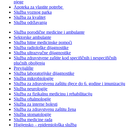
njege
Apoteka za vlastite potrebe
Služba voznog parka
Služba za kvalitet
Služba održavanja
Služba porodične medicine i ambulante
Sektorske ambulante
Služba hitne medicinske pomoći
Služba radiološke dijagnostike
Služba ultrazvučne dijagnostike
Služba zdravstvene zaštite kod specifičnih i nespecifičnih
plućnih oboljenja
Previjalište
Služba laboratorijske dijagnostike
Služba mikrobiologije
Služba za zdravstvenu zaštitu djece do 6. godine i imunizaciju
Služba neurologije
Služba za fizikalnu medicinu i rehabilitaciju
Služba oftalmologije
Služba za interne bolesti
Služba za zdravstvenu zaštitu žena
Služba stomatologije
Služba medicine rada
Higijensko – epidemiološka služba