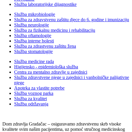
Služba laboratorijske dijagnostike
Služba mikrobiologije
Služba za zdravstvenu zaštitu djece do 6. godine i imunizaciju
Služba neurologije
Služba za fizikalnu medicinu i rehabilitaciju
Služba oftamologije
Služba interne bolesti
Služba za zdrastvenu zaštitu žena
Služba stomatologije
Služba medicine rada
Higijensko - epidemiološka služba
Centra za mentalno zdravlje u zajednici
Služba zdravstvene njege u zajednici i vanbolničke palijativne
njege
Apoteka za vlastite potrebe
Služba voznog parka
Služba za kvalitet
Služba održavanja
Dom zdravlja Gradačac – osiguravamo zdravstvenu skrb visoke
kvalitete svim našim pacijentima, uz pomoć stručnog medicinskog