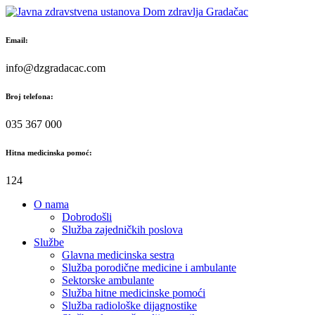
Skip
to
content
Email:
info@dzgradacac.com
Broj telefona:
035 367 000
Hitna medicinska pomoć:
124
O nama
Dobrodošli
Služba zajedničkih poslova
Službe
Glavna medicinska sestra
Služba porodične medicine i ambulante
Sektorske ambulante
Služba hitne medicinske pomoći
Služba radiološke dijagnostike