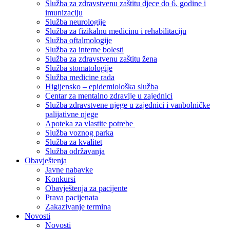
Služba za zdravstvenu zaštitu djece do 6. godine i
imunizaciju
Služba neurologije
Služba za fizikalnu medicinu i rehabilitaciju
Služba oftalmologije
Služba za interne bolesti
Služba za zdravstvenu zaštitu žena
Služba stomatologije
Služba medicine rada
Higijensko – epidemiološka služba
Centar za mentalno zdravlje u zajednici
Služba zdravstvene njege u zajednici i vanbolničke
palijativne njege
Apoteka za vlastite potrebe
Služba voznog parka
Služba za kvalitet
Služba održavanja
Obavještenja
Javne nabavke
Konkursi
Obavještenja za pacijente
Prava pacijenata
Zakazivanje termina
Novosti
Novosti