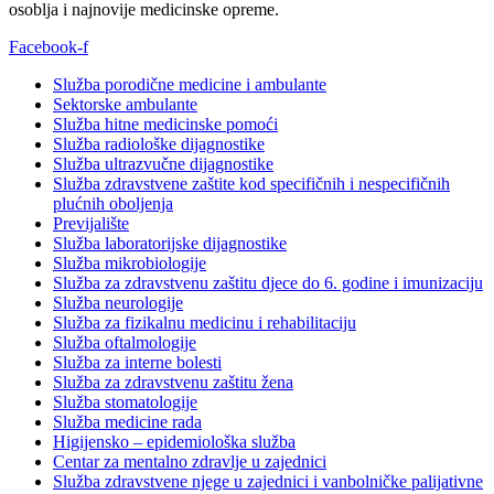
osoblja i najnovije medicinske opreme.
Facebook-f
Služba porodične medicine i ambulante
Sektorske ambulante
Služba hitne medicinske pomoći
Služba radiološke dijagnostike
Služba ultrazvučne dijagnostike
Služba zdravstvene zaštite kod specifičnih i nespecifičnih
plućnih oboljenja
Previjalište
Služba laboratorijske dijagnostike
Služba mikrobiologije
Služba za zdravstvenu zaštitu djece do 6. godine i imunizaciju
Služba neurologije
Služba za fizikalnu medicinu i rehabilitaciju
Služba oftalmologije
Služba za interne bolesti
Služba za zdravstvenu zaštitu žena
Služba stomatologije
Služba medicine rada
Higijensko – epidemiološka služba
Centar za mentalno zdravlje u zajednici
Služba zdravstvene njege u zajednici i vanbolničke palijativne