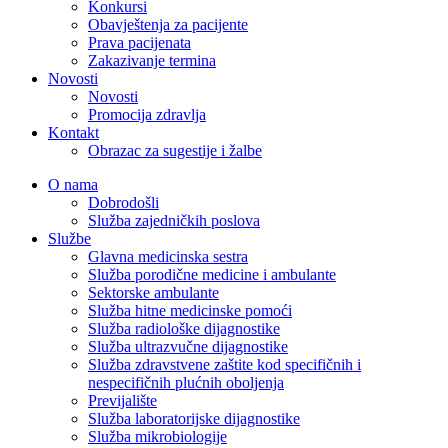
Konkursi
Obavještenja za pacijente
Prava pacijenata
Zakazivanje termina
Novosti
Novosti
Promocija zdravlja
Kontakt
Obrazac za sugestije i žalbe
O nama
Dobrodošli
Služba zajedničkih poslova
Službe
Glavna medicinska sestra
Služba porodične medicine i ambulante
Sektorske ambulante
Služba hitne medicinske pomoći
Služba radiološke dijagnostike
Služba ultrazvučne dijagnostike
Služba zdravstvene zaštite kod specifičnih i
nespecifičnih plućnih oboljenja
Previjalište
Služba laboratorijske dijagnostike
Služba mikrobiologije