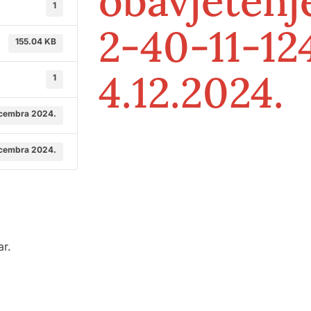
obavjetenj
1
2-40-11-12
155.04 KB
4.12.2024.
1
cembra 2024.
cembra 2024.
ar.