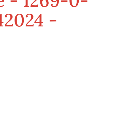
e - 1269-0-
42024 -