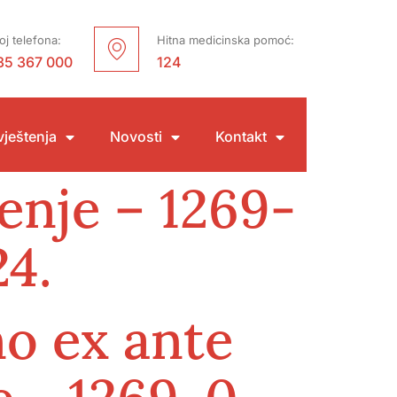
oj telefona:
Hitna medicinska pomoć:
35 367 000
124
ještenja
Novosti
Kontakt
enje – 1269-
24.
o ex ante