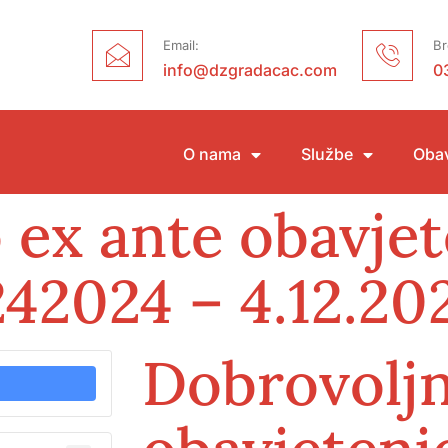
Email:
Br
info@dzgradacac.com
0
O nama
Službe
Obav
 ex ante obavjet
42024 – 4.12.20
Dobrovoljn