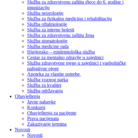
Služba za zdravstvenu zaštitu djece do 6. godine i
imunizaciju
Služba neurologije
Služba za fizikalnu medicinu i rehabilitaciju
Služba oftalmologije
Služba za interne bolesti
Služba za zdravstvenu zaštitu žena
Služba stomatologije
Služba medicine rada
Higijensko – epidemiološka služba
Centar za mentalno zdravlje u zajednici
Služba zdravstvene njege u zajednici i vanbolničke
palijativne njege
Apoteka za vlastite potrebe
Služba voznog parka
Služba za kvalitet
Služba održavanja
Obavještenja
Javne nabavke
Konkursi
Obavještenja za pacijente
Prava pacijenata
Zakazivanje termina
Novosti
Novosti