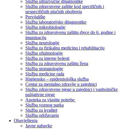
Služba ultrazvučne dijagnostike
Služba zdravstvene zaštite kod specifičnih i
nespecifičnih plućnih oboljenja
Previjalište
Služba laboratorijske dijagnostike
Služba mikrobiologije
Služba za zdravstvenu zaštitu djece do 6. godine i
imunizaciju
Služba neurologije
Služba za fizikalnu medicinu i rehabilitaciju
Služba oftalmologije
Služba za interne bolesti
Služba za zdravstvenu zaštitu žena
Služba stomatologije
Služba medicine rada
Higijensko – epidemiološka služba
Centar za mentalno zdravlje u zajednici
Služba zdravstvene njege u zajednici i vanbolničke
palijativne njege
Apoteka za vlastite potrebe
Služba voznog parka
Služba za kvalitet
Služba održavanja
Obavještenja
Javne nabavke