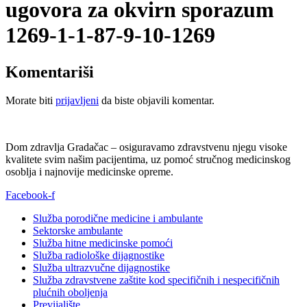
ugovora za okvirn sporazum
1269-1-1-87-9-10-1269
Komentariši
Morate biti
prijavljeni
da biste objavili komentar.
Dom zdravlja Gradačac – osiguravamo zdravstvenu njegu visoke
kvalitete svim našim pacijentima, uz pomoć stručnog medicinskog
osoblja i najnovije medicinske opreme.
Facebook-f
Služba porodične medicine i ambulante
Sektorske ambulante
Služba hitne medicinske pomoći
Služba radiološke dijagnostike
Služba ultrazvučne dijagnostike
Služba zdravstvene zaštite kod specifičnih i nespecifičnih
plućnih oboljenja
Previjalište