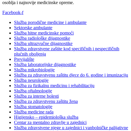
osoblja i najnovije medicinske opreme.
Facebook-f
Služba porodične medicine i ambulante
Sektorske ambulante
Služba hitne medicinske pomoći
Služba radiološke dijagnostike
Služba ultrazvučne dijagnostike
Služba zdravstvene zaštite kod specifičnih i nespecifičnih
plućnih oboljenja
Previjalište
Služba laboratorijske dijagnostike
Služba mikrobiologije
Služba za zdravstvenu zaštitu djece do 6. godine i imunizaciju
Služba neurologije
Služba za fizikalnu medicinu i rehabilitaciju
Služba oftalmologije
Služba za interne bolesti
Služba za zdravstvenu zaštitu žena
Služba stomatologije
Služba medicine rada
Higijensko – epidemiološka služba
Centar za mentalno zdravlje u zajednici
Služba zdravstvene njege u zajednici i vanbolničke palijativne