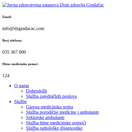
Skip
to
content
Email:
info@dzgradacac.com
Broj telefona:
035 367 000
Hitna medicinska pomoć:
124
O nama
Dobrodošli
Služba zajedničkih poslova
Službe
Glavna medicinska sestra
Služba porodične medicine i ambulante
Sektorske ambulante
Služba hitne medicinske pomoći
Služba radiološke dijagnostike