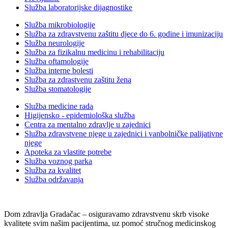
Služba laboratorijske dijagnostike
Služba mikrobiologije
Služba za zdravstvenu zaštitu djece do 6. godine i imunizaciju
Služba neurologije
Služba za fizikalnu medicinu i rehabilitaciju
Služba oftamologije
Služba interne bolesti
Služba za zdrastvenu zaštitu žena
Služba stomatologije
Služba medicine rada
Higijensko - epidemiološka služba
Centra za mentalno zdravlje u zajednici
Služba zdravstvene njege u zajednici i vanbolničke palijativne
njege
Apoteka za vlastite potrebe
Služba voznog parka
Služba za kvalitet
Služba održavanja
Dom zdravlja Gradačac – osiguravamo zdravstvenu skrb visoke
kvalitete svim našim pacijentima, uz pomoć stručnog medicinskog