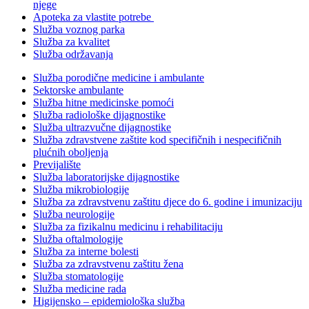
njege
Apoteka za vlastite potrebe
Služba voznog parka
Služba za kvalitet
Služba održavanja
Služba porodične medicine i ambulante
Sektorske ambulante
Služba hitne medicinske pomoći
Služba radiološke dijagnostike
Služba ultrazvučne dijagnostike
Služba zdravstvene zaštite kod specifičnih i nespecifičnih
plućnih oboljenja
Previjalište
Služba laboratorijske dijagnostike
Služba mikrobiologije
Služba za zdravstvenu zaštitu djece do 6. godine i imunizaciju
Služba neurologije
Služba za fizikalnu medicinu i rehabilitaciju
Služba oftalmologije
Služba za interne bolesti
Služba za zdravstvenu zaštitu žena
Služba stomatologije
Služba medicine rada
Higijensko – epidemiološka služba