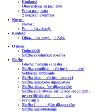
Konkursi
Obavještenja za pacijente
Prava pacijenata
Zakazivanje termina
Novosti
Novosti
Promocija zdravlja
Kontakt
Obrazac za sugestije i žalbe
O nama
Dobrodošli
Služba zajedničkih poslova
Službe
Glavna medicinska sestra
Služba porodične medicine i ambulante
Sektorske ambulante
Služba hitne medicinske pomoći
Služba radiološke dijagnostike
Služba ultrazvučne dijagnostike
Služba zdravstvene zaštite kod specifičnih i
nespecifičnih plućnih oboljenja
Previjalište
Služba laboratorijske dijagnostike
Služba mikrobiologije