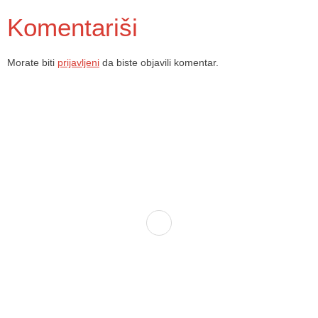
Komentariši
Morate biti
prijavljeni
da biste objavili komentar.
Dom zdravlja Gradačac – osiguravamo zdravstvenu skrb visoke
kvalitete svim našim pacijentima, uz pomoć stručnog medicinskog
osoblja i najnovije medicinske opreme.
Služba porodične medicine i ambulante
Sektorske ambulante
Služba hitne medicinske pomoći