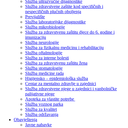
Služba ultrazvučne dijagnostike
Služba zdravstvene zaštite kod specifičnih i
nespecifičnih plućnih oboljenja
Previjalište
Služba laboratorijske dijagnostike
Služba mikrobiologije
Služba za zdravstvenu zaštitu djece do 6. godine i
imunizaciju
Služba neurologije
Služba za fizikalnu medicinu i rehabilitaciju
Služba oftalmologije
Služba za interne bolesti
Služba za zdravstvenu zaštitu žena
Služba stomatologije
Služba medicine rada
Higijensko – epidemiološka služba
Centar za mentalno zdravlje u zajednici
Služba zdravstvene njege u zajednici i vanbolničke
palijativne njege
Apoteka za vlastite potrebe
Služba voznog parka
Služba za kvalitet
Služba održavanja
Obavještenja
Javne nabavke