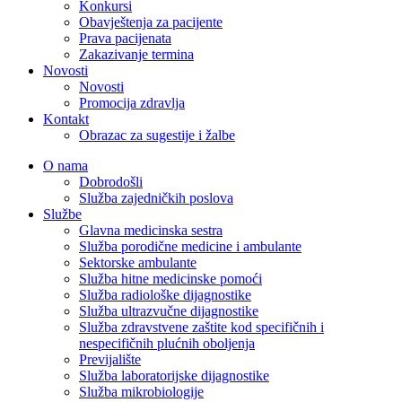
Konkursi
Obavještenja za pacijente
Prava pacijenata
Zakazivanje termina
Novosti
Novosti
Promocija zdravlja
Kontakt
Obrazac za sugestije i žalbe
O nama
Dobrodošli
Služba zajedničkih poslova
Službe
Glavna medicinska sestra
Služba porodične medicine i ambulante
Sektorske ambulante
Služba hitne medicinske pomoći
Služba radiološke dijagnostike
Služba ultrazvučne dijagnostike
Služba zdravstvene zaštite kod specifičnih i
nespecifičnih plućnih oboljenja
Previjalište
Služba laboratorijske dijagnostike
Služba mikrobiologije