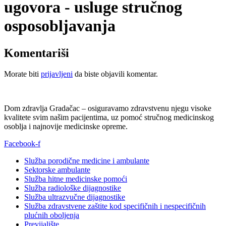
ugovora - usluge stručnog
osposobljavanja
Komentariši
Morate biti
prijavljeni
da biste objavili komentar.
Dom zdravlja Gradačac – osiguravamo zdravstvenu njegu visoke
kvalitete svim našim pacijentima, uz pomoć stručnog medicinskog
osoblja i najnovije medicinske opreme.
Facebook-f
Služba porodične medicine i ambulante
Sektorske ambulante
Služba hitne medicinske pomoći
Služba radiološke dijagnostike
Služba ultrazvučne dijagnostike
Služba zdravstvene zaštite kod specifičnih i nespecifičnih
plućnih oboljenja
Previjalište