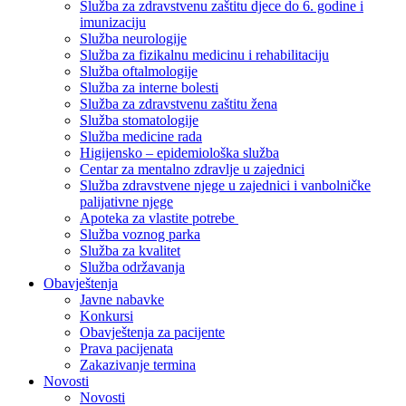
Služba za zdravstvenu zaštitu djece do 6. godine i
imunizaciju
Služba neurologije
Služba za fizikalnu medicinu i rehabilitaciju
Služba oftalmologije
Služba za interne bolesti
Služba za zdravstvenu zaštitu žena
Služba stomatologije
Služba medicine rada
Higijensko – epidemiološka služba
Centar za mentalno zdravlje u zajednici
Služba zdravstvene njege u zajednici i vanbolničke
palijativne njege
Apoteka za vlastite potrebe
Služba voznog parka
Služba za kvalitet
Služba održavanja
Obavještenja
Javne nabavke
Konkursi
Obavještenja za pacijente
Prava pacijenata
Zakazivanje termina
Novosti
Novosti