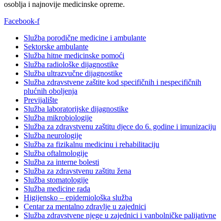
osoblja i najnovije medicinske opreme.
Facebook-f
Služba porodične medicine i ambulante
Sektorske ambulante
Služba hitne medicinske pomoći
Služba radiološke dijagnostike
Služba ultrazvučne dijagnostike
Služba zdravstvene zaštite kod specifičnih i nespecifičnih
plućnih oboljenja
Previjalište
Služba laboratorijske dijagnostike
Služba mikrobiologije
Služba za zdravstvenu zaštitu djece do 6. godine i imunizaciju
Služba neurologije
Služba za fizikalnu medicinu i rehabilitaciju
Služba oftalmologije
Služba za interne bolesti
Služba za zdravstvenu zaštitu žena
Služba stomatologije
Služba medicine rada
Higijensko – epidemiološka služba
Centar za mentalno zdravlje u zajednici
Služba zdravstvene njege u zajednici i vanbolničke palijativne