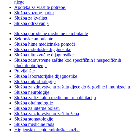
njege
Apoteka za vlastite potrebe
Služba voznog parka
Služba za kvalitet
Služba održavanja
Služba porodične medicine i ambulante
Sektorske ambulante
Služba hitne medicinske pomoći
Služba radiološke dijagnostike
Služba ultrazvučne dijagnostike
Služba zdravstvene zaštite kod specifičnih i nespecifičnih
plućnih oboljenja
Previjalište
Služba laboratorijske dijagnostike
Služba mikrobiologije
Služba za zdravstvenu zaštitu djece do 6. godine i imunizaciju
Služba neurologije
Služba za fizikalnu medicinu i rehabilitaciju
Služba oftalmologije
Služba za interne bolesti
Služba za zdravstvenu zaštitu žena
Služba stomatologije
Služba medicine rada
Higijensko – epidemiološka služba