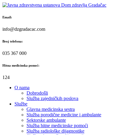
Skip
to
content
Email:
info@dzgradacac.com
Broj telefona:
035 367 000
Hitna medicinska pomoć:
124
O nama
Dobrodošli
Služba zajedničkih poslova
Službe
Glavna medicinska sestra
Služba porodične medicine i ambulante
Sektorske ambulante
Služba hitne medicinske pomoći
Služba radiološke dijagnostike