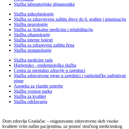
Služba laboratorijske dijagnostike
Služba mikrobiologije
Služba za zdravstvenu zaštitu djece do 6. godine i imunizaciju
Služba neurologije
Služba za fizikalnu medicinu i rehabilitaciju
Služba oftamologije
Služba interne bolesti
Služba za zdrastvenu zaštitu žena
Služba stomatologije
Služba medicine rada
Higijensko - epidemiološka služba
Centra za mentalno zdravlje u zajednici
Služba zdravstvene njege u zajednici i vanbolničke palijativne
njege
Apoteka za vlastite potrebe
Služba voznog parka
Služba za kvalitet
Služba održavanja
Dom zdravlja Gradačac – osiguravamo zdravstvenu skrb visoke
kvalitete svim našim pacijentima, uz pomoć stručnog medicinskog