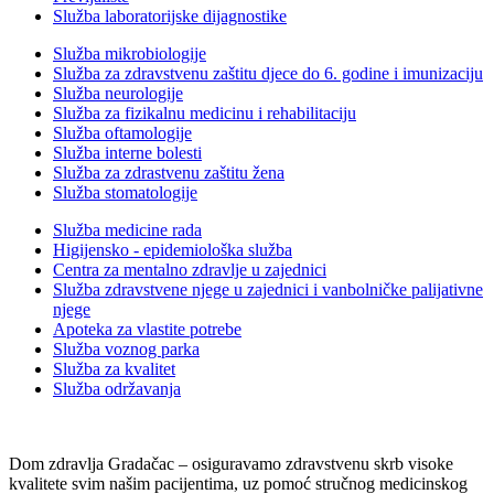
Služba laboratorijske dijagnostike
Služba mikrobiologije
Služba za zdravstvenu zaštitu djece do 6. godine i imunizaciju
Služba neurologije
Služba za fizikalnu medicinu i rehabilitaciju
Služba oftamologije
Služba interne bolesti
Služba za zdrastvenu zaštitu žena
Služba stomatologije
Služba medicine rada
Higijensko - epidemiološka služba
Centra za mentalno zdravlje u zajednici
Služba zdravstvene njege u zajednici i vanbolničke palijativne
njege
Apoteka za vlastite potrebe
Služba voznog parka
Služba za kvalitet
Služba održavanja
Dom zdravlja Gradačac – osiguravamo zdravstvenu skrb visoke
kvalitete svim našim pacijentima, uz pomoć stručnog medicinskog