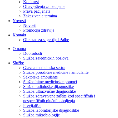
Konkursi
Obavještenja za pacijente
Prava pacijenata
Zakazivanje termina
Novosti
Novosti
Promocija zdravlja
Kontakt
Obrazac za sugestije i žalbe
O nama
Dobrodošli
Služba zajedničkih poslova
Službe
Glavna medicinska sestra
Služba porodične medicine i ambulante
Sektorske ambulante
Služba hitne medicinske pomoći
Služba radiološke dijagnostike
Služba ultrazvučne dijagnostike
Služba zdravstvene zaštite kod specifičnih i
nespecifičnih plućnih oboljenja
Previjalište
Služba laboratorijske dijagnostike
Služba mikrobiologije