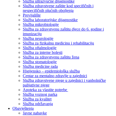
Služba ultrazvučne dijagnostike
Služba zdravstvene zaštite kod specifičnih i
nespecifičnih plućnih oboljenja
Previjalište
Služba laboratorijske dijagnostike
Služba mikrobiologije
Služba za zdravstvenu zaštitu djece do 6. godine i
imunizaciju
Služba neurologije
Služba za fizikalnu medicinu i rehabilitaciju
Služba oftalmologije
Služba za interne bolesti
Služba za zdravstvenu zaštitu žena
Služba stomatologije
Služba medicine rada
Higijensko – epidemiološka služba
Centar za mentalno zdravlje u zajednici
Služba zdravstvene njege u zajednici i vanbolničke
palijativne njege
Apoteka za vlastite potrebe
Služba voznog parka
Služba za kvalitet
Služba održavanja
Obavještenja
Javne nabavke