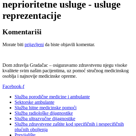
neprioritetne usluge - usluge
reprezentacije
Komentariši
Morate biti
prijavljeni
da biste objavili komentar.
Dom zdravlja Gradačac – osiguravamo zdravstvenu njegu visoke
kvalitete svim našim pacijentima, uz pomoć stručnog medicinskog
osoblja i najnovije medicinske opreme.
Facebook-f
Služba porodične medicine i ambulante
Sektorske ambulante
Služba hitne medicinske pomoći
Služba radiološke dijagnostike
Služba ultrazvučne dijagnostike
Služba zdravstvene zaštite kod specifičnih i nespecifičnih
plućnih oboljenja
Previjalište