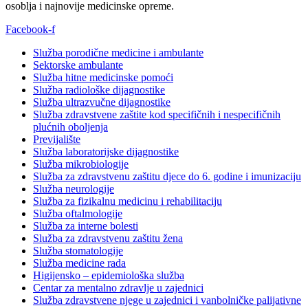
osoblja i najnovije medicinske opreme.
Facebook-f
Služba porodične medicine i ambulante
Sektorske ambulante
Služba hitne medicinske pomoći
Služba radiološke dijagnostike
Služba ultrazvučne dijagnostike
Služba zdravstvene zaštite kod specifičnih i nespecifičnih
plućnih oboljenja
Previjalište
Služba laboratorijske dijagnostike
Služba mikrobiologije
Služba za zdravstvenu zaštitu djece do 6. godine i imunizaciju
Služba neurologije
Služba za fizikalnu medicinu i rehabilitaciju
Služba oftalmologije
Služba za interne bolesti
Služba za zdravstvenu zaštitu žena
Služba stomatologije
Služba medicine rada
Higijensko – epidemiološka služba
Centar za mentalno zdravlje u zajednici
Služba zdravstvene njege u zajednici i vanbolničke palijativne