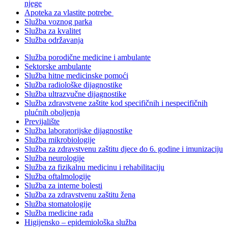
njege
Apoteka za vlastite potrebe
Služba voznog parka
Služba za kvalitet
Služba održavanja
Služba porodične medicine i ambulante
Sektorske ambulante
Služba hitne medicinske pomoći
Služba radiološke dijagnostike
Služba ultrazvučne dijagnostike
Služba zdravstvene zaštite kod specifičnih i nespecifičnih
plućnih oboljenja
Previjalište
Služba laboratorijske dijagnostike
Služba mikrobiologije
Služba za zdravstvenu zaštitu djece do 6. godine i imunizaciju
Služba neurologije
Služba za fizikalnu medicinu i rehabilitaciju
Služba oftalmologije
Služba za interne bolesti
Služba za zdravstvenu zaštitu žena
Služba stomatologije
Služba medicine rada
Higijensko – epidemiološka služba