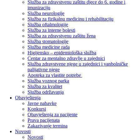
Služba za zdravstvenu zaštitu djece do 6. godine i
imunizaciju
Služba neurologije
Služba za fizikalnu medicinu i rehabilitaciju
Služba oftalmologije
Služba za interne bolesti
Služba za zdravstvenu zaštitu žena
Služba stomatologije
Služba medicine rada
Higijensko – epidemiološka služba
Centar za mentalno zdravlje u zajednici
Služba zdravstvene njege u zajednici i vanbolničke
palijativne njege
Apoteka za vlastite potrebe
Služba voznog parka
Služba za kvalitet
Služba održavanja
Obavještenja
Javne nabavke
Konkursi
Obavještenja za pacijente
Prava pacijenata
Zakazivanje termina
Novosti
Novosti