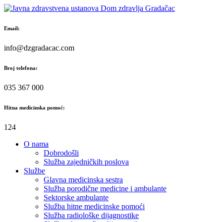
Skip
to
content
Email:
info@dzgradacac.com
Broj telefona:
035 367 000
Hitna medicinska pomoć:
124
O nama
Dobrodošli
Služba zajedničkih poslova
Službe
Glavna medicinska sestra
Služba porodične medicine i ambulante
Sektorske ambulante
Služba hitne medicinske pomoći
Služba radiološke dijagnostike