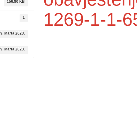
156.80 KB
1269-1-1-6
1
9. Marta 2023.
9. Marta 2023.
dične medicine i
Služba mikrobiologije
Služba za zdravstvenu zaštitu djec
ambulante
6. godine i imunizaciju