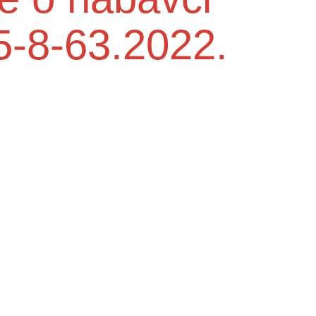
5-8-63.2022.
Služba medicine rada
e do
Higijensko - epidemiološka služba
Centra za mentalno zdravlje u zajednici