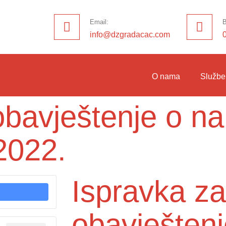
Email:
B
info@dzgradacac.com
O nama
Službe
obavještenje o n
2022.
Ispravka za
obavještenj