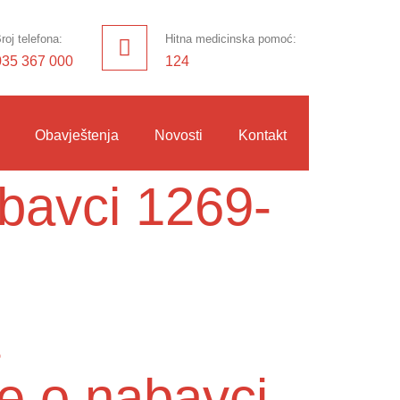
roj telefona:
Hitna medicinska pomoć:
035 367 000
124
Obavještenja
Novosti
Kontakt
abavci 1269-
e o nabavci