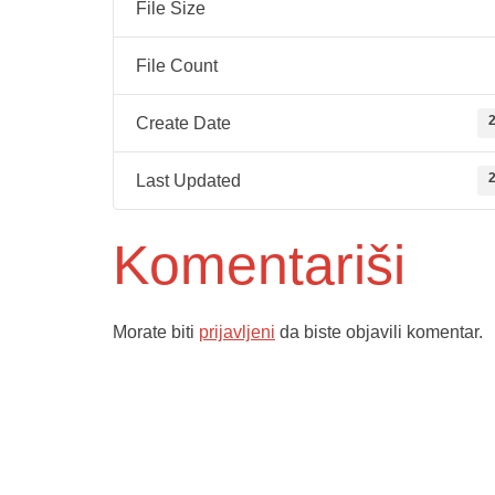
File Size
File Count
2
Create Date
2
Last Updated
Komentariši
Morate biti
prijavljeni
da biste objavili komentar.
Služba poro
ambulante
Dom zdravlja Gradačac –
Sektorske 