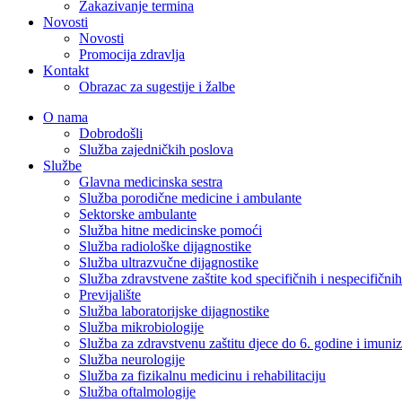
Zakazivanje termina
Novosti
Novosti
Promocija zdravlja
Kontakt
Obrazac za sugestije i žalbe
O nama
Dobrodošli
Služba zajedničkih poslova
Službe
Glavna medicinska sestra
Služba porodične medicine i ambulante
Sektorske ambulante
Služba hitne medicinske pomoći
Služba radiološke dijagnostike
Služba ultrazvučne dijagnostike
Služba zdravstvene zaštite kod specifičnih i nespecifični
Previjalište
Služba laboratorijske dijagnostike
Služba mikrobiologije
Služba za zdravstvenu zaštitu djece do 6. godine i imuniz
Služba neurologije
Služba za fizikalnu medicinu i rehabilitaciju
Služba oftalmologije