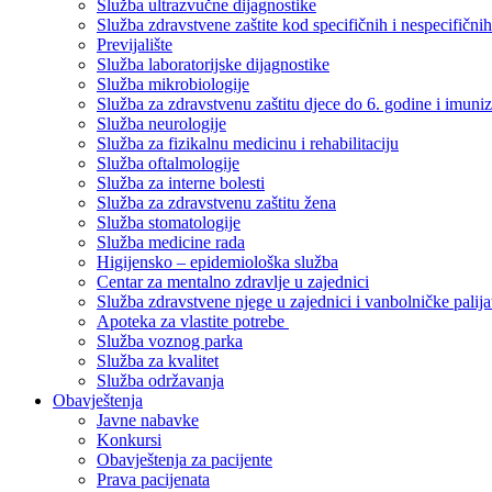
Služba ultrazvučne dijagnostike
Služba zdravstvene zaštite kod specifičnih i nespecifični
Previjalište
Služba laboratorijske dijagnostike
Služba mikrobiologije
Služba za zdravstvenu zaštitu djece do 6. godine i imuniz
Služba neurologije
Služba za fizikalnu medicinu i rehabilitaciju
Služba oftalmologije
Služba za interne bolesti
Služba za zdravstvenu zaštitu žena
Služba stomatologije
Služba medicine rada
Higijensko – epidemiološka služba
Centar za mentalno zdravlje u zajednici
Služba zdravstvene njege u zajednici i vanbolničke palija
Apoteka za vlastite potrebe
Služba voznog parka
Služba za kvalitet
Služba održavanja
Obavještenja
Javne nabavke
Konkursi
Obavještenja za pacijente
Prava pacijenata