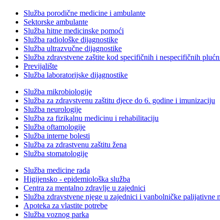
Služba porodične medicine i ambulante
Sektorske ambulante
Služba hitne medicinske pomoći
Služba radiološke dijagnostike
Služba ultrazvučne dijagnostike
Služba zdravstvene zaštite kod specifičnih i nespecifičnih plućn
Previjalište
Služba laboratorijske dijagnostike
Služba mikrobiologije
Služba za zdravstvenu zaštitu djece do 6. godine i imunizaciju
Služba neurologije
Služba za fizikalnu medicinu i rehabilitaciju
Služba oftamologije
Služba interne bolesti
Služba za zdrastvenu zaštitu žena
Služba stomatologije
Služba medicine rada
Higijensko - epidemiološka služba
Centra za mentalno zdravlje u zajednici
Služba zdravstvene njege u zajednici i vanbolničke palijativne 
Apoteka za vlastite potrebe
Služba voznog parka