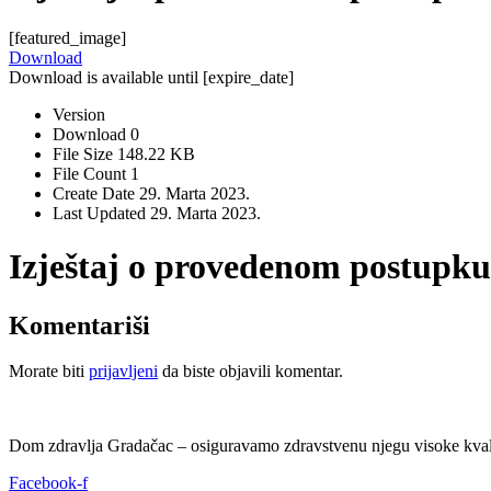
[featured_image]
Download
Download is available until [expire_date]
Version
Download
0
File Size
148.22 KB
File Count
1
Create Date
29. Marta 2023.
Last Updated
29. Marta 2023.
Izještaj o provedenom postupku
Komentariši
Morate biti
prijavljeni
da biste objavili komentar.
Dom zdravlja Gradačac – osiguravamo zdravstvenu njegu visoke kvali
Facebook-f