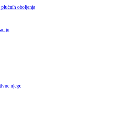
h plućnih oboljenja
aciju
tivne njege