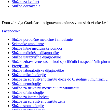
Služba za kvalitet
Služba održavanja
Dom zdravlja Gradačac – osiguravamo zdravstvenu skrb visoke kvalit
Facebook-f
Služba porodične medicine i ambulante
Sektorske ambulante
Služba hitne medicinske pomoći
Služba radiološke dijagnostike
Služba ultrazvučne dijagnostike
Služba zdravstvene zaštite kod specifičnih i nespecifičnih plućn
Previjalište
Služba laboratorijske dijagnostike
Služba mikrobiologije
Služba za zdravstvenu zaštitu djece do 6. godine i imunizaciju
Služba neurologije
Služba za fizikalnu medicinu i rehabilitaciju
Služba oftalmologije
Služba za interne bolesti
Služba za zdravstvenu zaštitu žena
Služba stomatologije