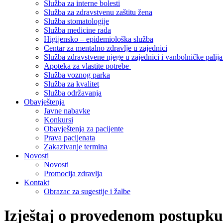
Služba za interne bolesti
Služba za zdravstvenu zaštitu žena
Služba stomatologije
Služba medicine rada
Higijensko – epidemiološka služba
Centar za mentalno zdravlje u zajednici
Služba zdravstvene njege u zajednici i vanbolničke palija
Apoteka za vlastite potrebe
Služba voznog parka
Služba za kvalitet
Služba održavanja
Obavještenja
Javne nabavke
Konkursi
Obavještenja za pacijente
Prava pacijenata
Zakazivanje termina
Novosti
Novosti
Promocija zdravlja
Kontakt
Obrazac za sugestije i žalbe
Izještaj o provedenom postupku