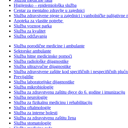
Služba medicine rada
Higijensko – epidemiološka služba
Centar za mentalno zdravlje u zajednici
Služba zdravstvene njege u zajednici i vanbolničke palijativne 
Apoteka za vlastite potrebe
Služba voznog parka
Služba za kvalitet
Služba održavanja
Služba porodične medicine i ambulante
Sektorske ambulante
Služba hitne medicinske pomoći
Služba radiološke dijagnostike
Služba ultrazvučne dijagnostike
Služba zdravstvene zaštite kod specifičnih i nespecifičnih plućn
Previjalište
Služba laboratorijske dijagnostike
Služba mikrobiologije
Služba za zdravstvenu zaštitu djece do 6. godine i imunizaciju
Služba neurologije
Služba za fizikalnu medicinu i rehabilitaciju
Služba oftalmologije
Služba za interne bolesti
Služba za zdravstvenu zaštitu žena
Služba stomatologije