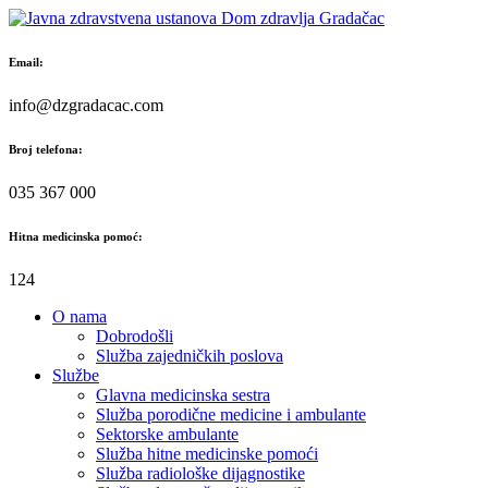
Skip
to
content
Email:
info@dzgradacac.com
Broj telefona:
035 367 000
Hitna medicinska pomoć:
124
O nama
Dobrodošli
Služba zajedničkih poslova
Službe
Glavna medicinska sestra
Služba porodične medicine i ambulante
Sektorske ambulante
Služba hitne medicinske pomoći
Služba radiološke dijagnostike