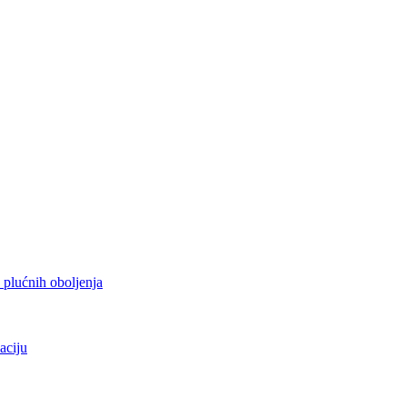
h plućnih oboljenja
aciju