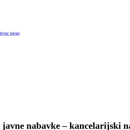
tivne njege
 javne nabavke – kancelarijski n