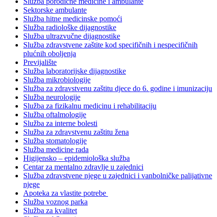
Služba porodične medicine i ambulante
Sektorske ambulante
Služba hitne medicinske pomoći
Služba radiološke dijagnostike
Služba ultrazvučne dijagnostike
Služba zdravstvene zaštite kod specifičnih i nespecifičnih
plućnih oboljenja
Previjalište
Služba laboratorijske dijagnostike
Služba mikrobiologije
Služba za zdravstvenu zaštitu djece do 6. godine i imunizaciju
Služba neurologije
Služba za fizikalnu medicinu i rehabilitaciju
Služba oftalmologije
Služba za interne bolesti
Služba za zdravstvenu zaštitu žena
Služba stomatologije
Služba medicine rada
Higijensko – epidemiološka služba
Centar za mentalno zdravlje u zajednici
Služba zdravstvene njege u zajednici i vanbolničke palijativne
njege
Apoteka za vlastite potrebe
Služba voznog parka
Služba za kvalitet