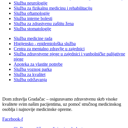
Služba neurologije
Služba za fizikalnu medicinu i rehabilitaciju
Služba oftamologije
Služba interne bolesti
Služba za zdrastvenu zaštitu žena
Služba stomatologije
Služba medicine rada
Higijensko - epidemiološka služba
Centra za mentalno zdravlje u zajednici
Služba zdravstvene njege u zajednici i vanbolničke palijativne
njege
Apoteka za vlastite potrebe
Služba voznog parka
Služba za kvalitet
Služba održavanja
Dom zdravlja Gradačac – osiguravamo zdravstvenu skrb visoke
kvalitete svim našim pacijentima, uz pomoć stručnog medicinskog
osoblja i najnovije medicinske opreme.
Facebook-f