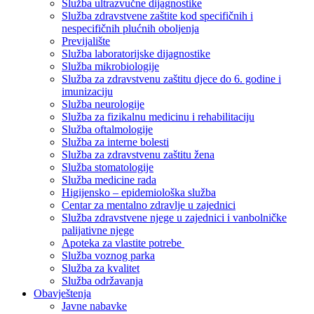
Služba ultrazvučne dijagnostike
Služba zdravstvene zaštite kod specifičnih i
nespecifičnih plućnih oboljenja
Previjalište
Služba laboratorijske dijagnostike
Služba mikrobiologije
Služba za zdravstvenu zaštitu djece do 6. godine i
imunizaciju
Služba neurologije
Služba za fizikalnu medicinu i rehabilitaciju
Služba oftalmologije
Služba za interne bolesti
Služba za zdravstvenu zaštitu žena
Služba stomatologije
Služba medicine rada
Higijensko – epidemiološka služba
Centar za mentalno zdravlje u zajednici
Služba zdravstvene njege u zajednici i vanbolničke
palijativne njege
Apoteka za vlastite potrebe
Služba voznog parka
Služba za kvalitet
Služba održavanja
Obavještenja
Javne nabavke