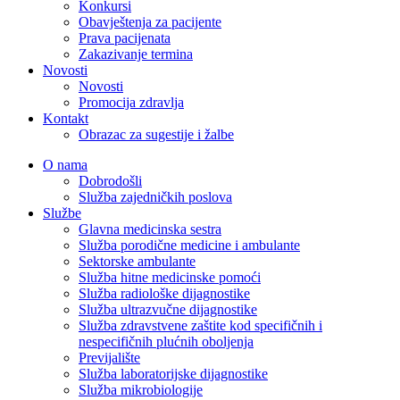
Konkursi
Obavještenja za pacijente
Prava pacijenata
Zakazivanje termina
Novosti
Novosti
Promocija zdravlja
Kontakt
Obrazac za sugestije i žalbe
O nama
Dobrodošli
Služba zajedničkih poslova
Službe
Glavna medicinska sestra
Služba porodične medicine i ambulante
Sektorske ambulante
Služba hitne medicinske pomoći
Služba radiološke dijagnostike
Služba ultrazvučne dijagnostike
Služba zdravstvene zaštite kod specifičnih i
nespecifičnih plućnih oboljenja
Previjalište
Služba laboratorijske dijagnostike
Služba mikrobiologije