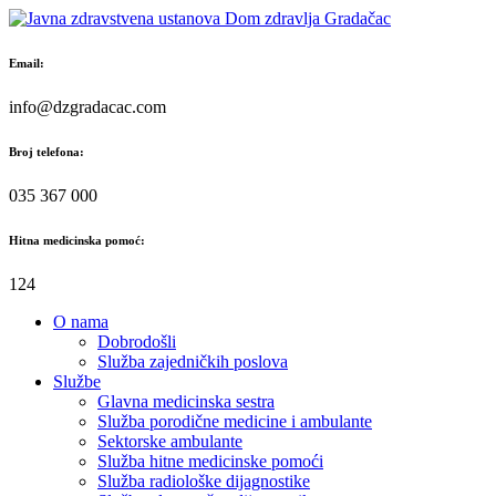
Skip
to
content
Email:
info@dzgradacac.com
Broj telefona:
035 367 000
Hitna medicinska pomoć:
124
O nama
Dobrodošli
Služba zajedničkih poslova
Službe
Glavna medicinska sestra
Služba porodične medicine i ambulante
Sektorske ambulante
Služba hitne medicinske pomoći
Služba radiološke dijagnostike