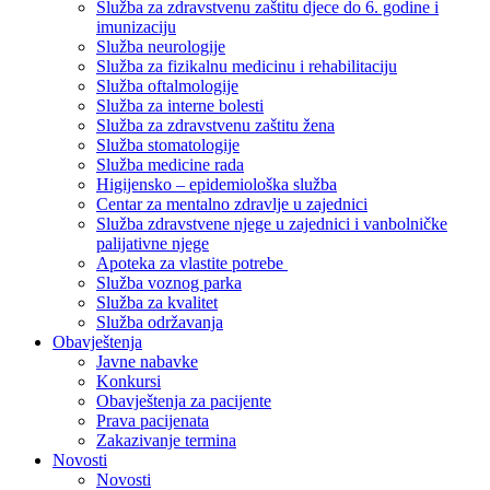
Služba za zdravstvenu zaštitu djece do 6. godine i
imunizaciju
Služba neurologije
Služba za fizikalnu medicinu i rehabilitaciju
Služba oftalmologije
Služba za interne bolesti
Služba za zdravstvenu zaštitu žena
Služba stomatologije
Služba medicine rada
Higijensko – epidemiološka služba
Centar za mentalno zdravlje u zajednici
Služba zdravstvene njege u zajednici i vanbolničke
palijativne njege
Apoteka za vlastite potrebe
Služba voznog parka
Služba za kvalitet
Služba održavanja
Obavještenja
Javne nabavke
Konkursi
Obavještenja za pacijente
Prava pacijenata
Zakazivanje termina
Novosti
Novosti