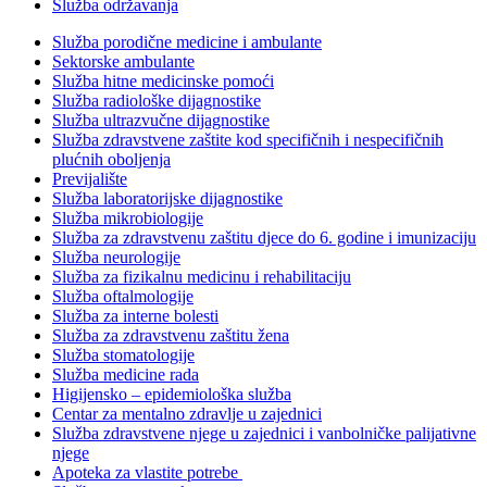
Služba održavanja
Služba porodične medicine i ambulante
Sektorske ambulante
Služba hitne medicinske pomoći
Služba radiološke dijagnostike
Služba ultrazvučne dijagnostike
Služba zdravstvene zaštite kod specifičnih i nespecifičnih
plućnih oboljenja
Previjalište
Služba laboratorijske dijagnostike
Služba mikrobiologije
Služba za zdravstvenu zaštitu djece do 6. godine i imunizaciju
Služba neurologije
Služba za fizikalnu medicinu i rehabilitaciju
Služba oftalmologije
Služba za interne bolesti
Služba za zdravstvenu zaštitu žena
Služba stomatologije
Služba medicine rada
Higijensko – epidemiološka služba
Centar za mentalno zdravlje u zajednici
Služba zdravstvene njege u zajednici i vanbolničke palijativne
njege
Apoteka za vlastite potrebe