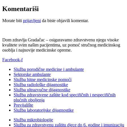
Komentariši
Morate biti
prijavljeni
da biste objavili komentar.
Dom zdravlja Gradačac – osiguravamo zdravstvenu njegu visoke
kvalitete svim našim pacijentima, uz pomoć stručnog medicinskog
osoblja i najnovije medicinske opreme.
Facebook-f
Služba porodične medicine i ambulante
Sektorske ambulante
Služba hitne medicinske pomoći
Služba radiološke dijagnostike
Služba ultrazvučne dijagnostike
Služba zdravstvene zaštite kod specifičnih i nespecifičnih
plućnih oboljenja
Previjalište
Služba laboratorijske dijagnostike
Služba mikrobiologije
Služba za zdravstvenu zaštitu djece do 6. godine i imunizaciju