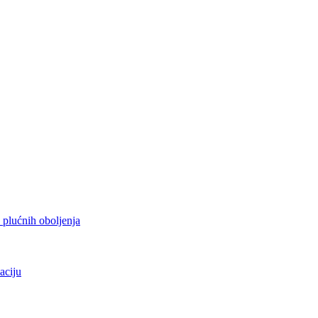
h plućnih oboljenja
aciju