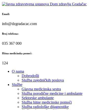
Skip
to
content
Email:
info@dzgradacac.com
Broj telefona:
035 367 000
Hitna medicinska pomoć:
124
O nama
Dobrodošli
Služba zajedničkih poslova
Službe
Glavna medicinska sestra
Služba porodične medicine i ambulante
Sektorske ambulante
Služba hitne medicinske pomoći
Služba radiološke dijagnostike