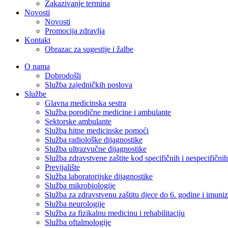
Zakazivanje termina
Novosti
Novosti
Promocija zdravlja
Kontakt
Obrazac za sugestije i žalbe
O nama
Dobrodošli
Služba zajedničkih poslova
Službe
Glavna medicinska sestra
Služba porodične medicine i ambulante
Sektorske ambulante
Služba hitne medicinske pomoći
Služba radiološke dijagnostike
Služba ultrazvučne dijagnostike
Služba zdravstvene zaštite kod specifičnih i nespecifični
Previjalište
Služba laboratorijske dijagnostike
Služba mikrobiologije
Služba za zdravstvenu zaštitu djece do 6. godine i imuniz
Služba neurologije
Služba za fizikalnu medicinu i rehabilitaciju
Služba oftalmologije