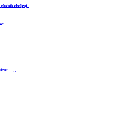
h plućnih oboljenja
aciju
tivne njege