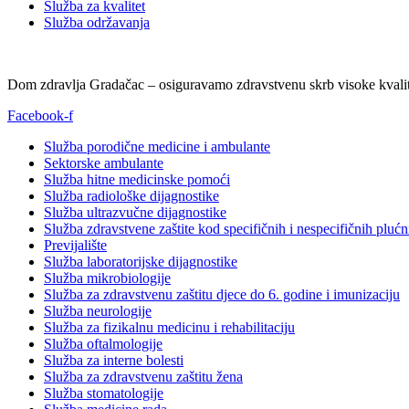
Služba za kvalitet
Služba održavanja
Dom zdravlja Gradačac – osiguravamo zdravstvenu skrb visoke kvalit
Facebook-f
Služba porodične medicine i ambulante
Sektorske ambulante
Služba hitne medicinske pomoći
Služba radiološke dijagnostike
Služba ultrazvučne dijagnostike
Služba zdravstvene zaštite kod specifičnih i nespecifičnih plućn
Previjalište
Služba laboratorijske dijagnostike
Služba mikrobiologije
Služba za zdravstvenu zaštitu djece do 6. godine i imunizaciju
Služba neurologije
Služba za fizikalnu medicinu i rehabilitaciju
Služba oftalmologije
Služba za interne bolesti
Služba za zdravstvenu zaštitu žena
Služba stomatologije