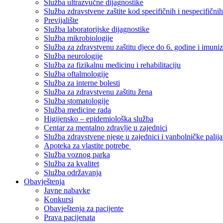
Služba ultrazvučne dijagnostike
Služba zdravstvene zaštite kod specifičnih i nespecifični
Previjalište
Služba laboratorijske dijagnostike
Služba mikrobiologije
Služba za zdravstvenu zaštitu djece do 6. godine i imuniz
Služba neurologije
Služba za fizikalnu medicinu i rehabilitaciju
Služba oftalmologije
Služba za interne bolesti
Služba za zdravstvenu zaštitu žena
Služba stomatologije
Služba medicine rada
Higijensko – epidemiološka služba
Centar za mentalno zdravlje u zajednici
Služba zdravstvene njege u zajednici i vanbolničke palija
Apoteka za vlastite potrebe
Služba voznog parka
Služba za kvalitet
Služba održavanja
Obavještenja
Javne nabavke
Konkursi
Obavještenja za pacijente
Prava pacijenata