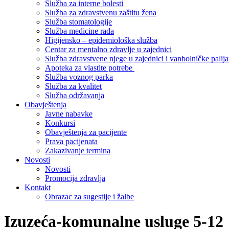
Služba za interne bolesti
Služba za zdravstvenu zaštitu žena
Služba stomatologije
Služba medicine rada
Higijensko – epidemiološka služba
Centar za mentalno zdravlje u zajednici
Služba zdravstvene njege u zajednici i vanbolničke palija
Apoteka za vlastite potrebe
Služba voznog parka
Služba za kvalitet
Služba održavanja
Obavještenja
Javne nabavke
Konkursi
Obavještenja za pacijente
Prava pacijenata
Zakazivanje termina
Novosti
Novosti
Promocija zdravlja
Kontakt
Obrazac za sugestije i žalbe
Izuzeća-komunalne usluge 5-12