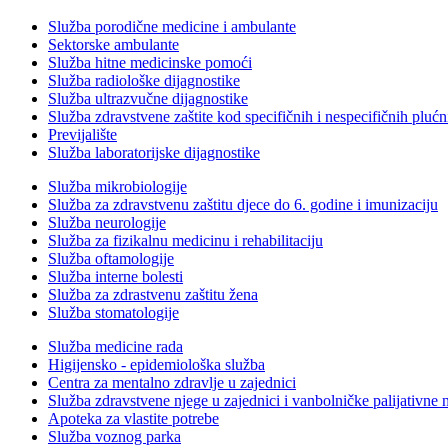
Služba porodične medicine i ambulante
Sektorske ambulante
Služba hitne medicinske pomoći
Služba radiološke dijagnostike
Služba ultrazvučne dijagnostike
Služba zdravstvene zaštite kod specifičnih i nespecifičnih plućn
Previjalište
Služba laboratorijske dijagnostike
Služba mikrobiologije
Služba za zdravstvenu zaštitu djece do 6. godine i imunizaciju
Služba neurologije
Služba za fizikalnu medicinu i rehabilitaciju
Služba oftamologije
Služba interne bolesti
Služba za zdrastvenu zaštitu žena
Služba stomatologije
Služba medicine rada
Higijensko - epidemiološka služba
Centra za mentalno zdravlje u zajednici
Služba zdravstvene njege u zajednici i vanbolničke palijativne 
Apoteka za vlastite potrebe
Služba voznog parka