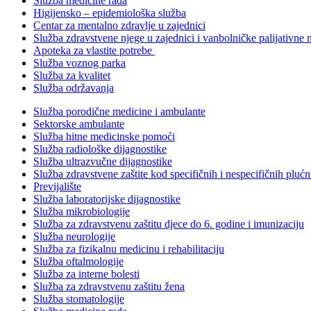
Služba medicine rada
Higijensko – epidemiološka služba
Centar za mentalno zdravlje u zajednici
Služba zdravstvene njege u zajednici i vanbolničke palijativne 
Apoteka za vlastite potrebe
Služba voznog parka
Služba za kvalitet
Služba održavanja
Služba porodične medicine i ambulante
Sektorske ambulante
Služba hitne medicinske pomoći
Služba radiološke dijagnostike
Služba ultrazvučne dijagnostike
Služba zdravstvene zaštite kod specifičnih i nespecifičnih plućn
Previjalište
Služba laboratorijske dijagnostike
Služba mikrobiologije
Služba za zdravstvenu zaštitu djece do 6. godine i imunizaciju
Služba neurologije
Služba za fizikalnu medicinu i rehabilitaciju
Služba oftalmologije
Služba za interne bolesti
Služba za zdravstvenu zaštitu žena
Služba stomatologije