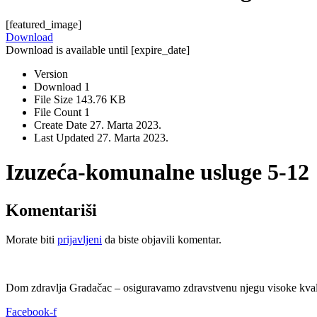
[featured_image]
Download
Download is available until [expire_date]
Version
Download
1
File Size
143.76 KB
File Count
1
Create Date
27. Marta 2023.
Last Updated
27. Marta 2023.
Izuzeća-komunalne usluge 5-12
Komentariši
Morate biti
prijavljeni
da biste objavili komentar.
Dom zdravlja Gradačac – osiguravamo zdravstvenu njegu visoke kvali
Facebook-f