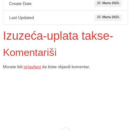
Create Date
27. Marta 2023.
Last Updated
27. Marta 2023.
Izuzeća-uplata takse-
Komentariši
Morate biti
prijavljeni
da biste objavili komentar.
Dom zdravlja Gradačac – osiguravamo zdravstvenu skrb visoke
kvalitete svim našim pacijentima, uz pomoć stručnog medicinskog
osoblja i najnovije medicinske opreme.