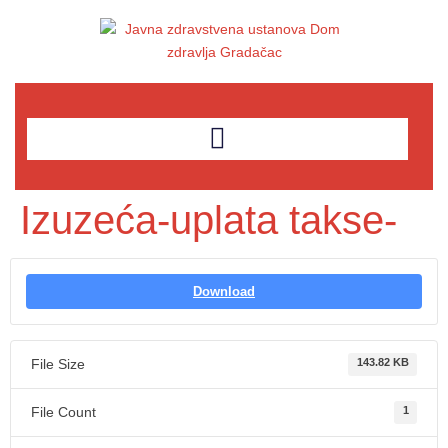
Izuzeća-uplata takse-
Download
File Size
143.82 KB
File Count
1