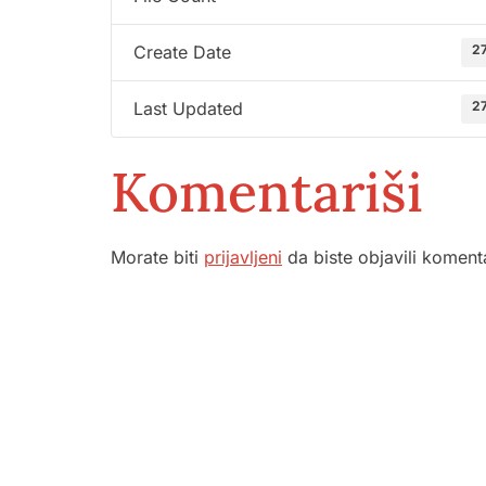
27
Create Date
27
Last Updated
Komentariši
Morate biti
prijavljeni
da biste objavili koment
Služba por
ambulante
Sektorske
Služba hit
Dom zdravlja Gradačac –
Služba rad
osiguravamo zdravstvenu njegu