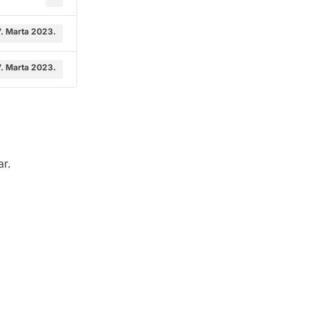
. Marta 2023.
. Marta 2023.
ar.
odične medicine i
Služba mikrobiologije
Služba za zdravstvenu zaštitu dj
 ambulante
do 6. godine i imunizaciju
ne medicinske pomoći
Služba neurologije
iološke dijagnostike
Služba za fizikalnu medicinu i