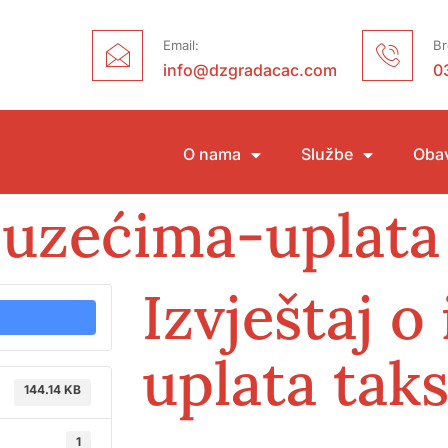
Email:
Br
info@dzgradacac.com
0
O nama
Službe
Obav
izuzećima-uplata
Izvještaj o
uplata tak
144.14 KB
1