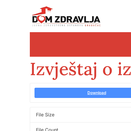
Izvještaj o 
Download
File Size
File Count