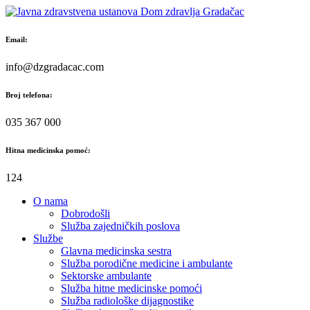
Skip
to
content
Email:
info@dzgradacac.com
Broj telefona:
035 367 000
Hitna medicinska pomoć:
124
O nama
Dobrodošli
Služba zajedničkih poslova
Službe
Glavna medicinska sestra
Služba porodične medicine i ambulante
Sektorske ambulante
Služba hitne medicinske pomoći
Služba radiološke dijagnostike