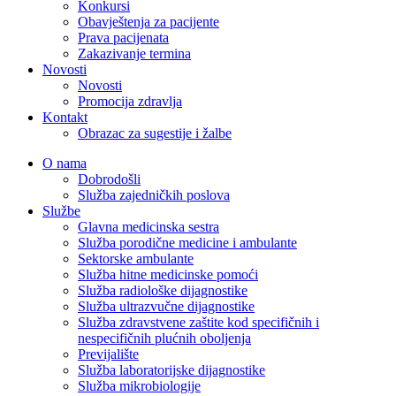
Konkursi
Obavještenja za pacijente
Prava pacijenata
Zakazivanje termina
Novosti
Novosti
Promocija zdravlja
Kontakt
Obrazac za sugestije i žalbe
O nama
Dobrodošli
Služba zajedničkih poslova
Službe
Glavna medicinska sestra
Služba porodične medicine i ambulante
Sektorske ambulante
Služba hitne medicinske pomoći
Služba radiološke dijagnostike
Služba ultrazvučne dijagnostike
Služba zdravstvene zaštite kod specifičnih i
nespecifičnih plućnih oboljenja
Previjalište
Služba laboratorijske dijagnostike
Služba mikrobiologije