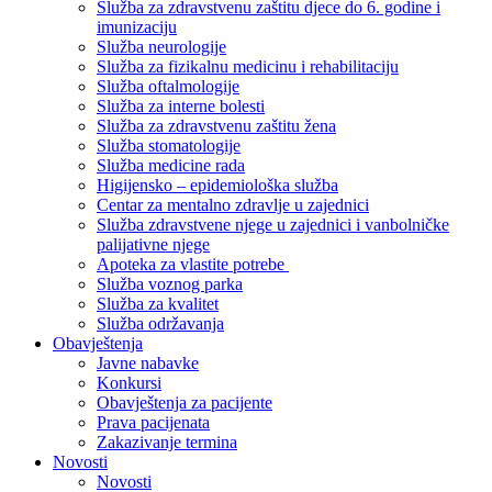
Služba za zdravstvenu zaštitu djece do 6. godine i
imunizaciju
Služba neurologije
Služba za fizikalnu medicinu i rehabilitaciju
Služba oftalmologije
Služba za interne bolesti
Služba za zdravstvenu zaštitu žena
Služba stomatologije
Služba medicine rada
Higijensko – epidemiološka služba
Centar za mentalno zdravlje u zajednici
Služba zdravstvene njege u zajednici i vanbolničke
palijativne njege
Apoteka za vlastite potrebe
Služba voznog parka
Služba za kvalitet
Služba održavanja
Obavještenja
Javne nabavke
Konkursi
Obavještenja za pacijente
Prava pacijenata
Zakazivanje termina
Novosti
Novosti