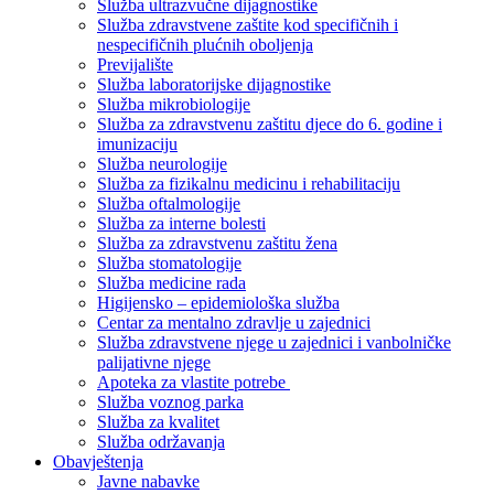
Služba ultrazvučne dijagnostike
Služba zdravstvene zaštite kod specifičnih i
nespecifičnih plućnih oboljenja
Previjalište
Služba laboratorijske dijagnostike
Služba mikrobiologije
Služba za zdravstvenu zaštitu djece do 6. godine i
imunizaciju
Služba neurologije
Služba za fizikalnu medicinu i rehabilitaciju
Služba oftalmologije
Služba za interne bolesti
Služba za zdravstvenu zaštitu žena
Služba stomatologije
Služba medicine rada
Higijensko – epidemiološka služba
Centar za mentalno zdravlje u zajednici
Služba zdravstvene njege u zajednici i vanbolničke
palijativne njege
Apoteka za vlastite potrebe
Služba voznog parka
Služba za kvalitet
Služba održavanja
Obavještenja
Javne nabavke