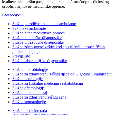
kvalitete svim našim pacijentima, uz pomoć stručnog medicinskog
osoblja i najnovije medicinske opreme.
Facebook-f
Služba porodične medicine i ambulante
Sektorske ambulante
Služba hitne medicinske pomoći
Služba radiološke dijagnostike
Služba ultrazvučne dijagnostike
Služba zdravstvene zaštite kod specifičnih i nespecifičnih
plućnih oboljenja
Previjalište
Služba laboratorijske dijagnostike
Služba mikrobiologije
Služba za zdravstvenu zaštitu djece do 6. godine i imunizaciju
Služba neurologije
Služba za fizikalnu medicinu i rehabilitaciju
Služba oftamologije
Služba interne bolesti
Služba za zdrastvenu zaštitu žena
Služba stomatologije
Služba medicine rada