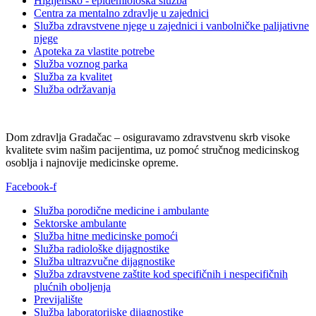
Higijensko - epidemiološka služba
Centra za mentalno zdravlje u zajednici
Služba zdravstvene njege u zajednici i vanbolničke palijativne
njege
Apoteka za vlastite potrebe
Služba voznog parka
Služba za kvalitet
Služba održavanja
Dom zdravlja Gradačac – osiguravamo zdravstvenu skrb visoke
kvalitete svim našim pacijentima, uz pomoć stručnog medicinskog
osoblja i najnovije medicinske opreme.
Facebook-f
Služba porodične medicine i ambulante
Sektorske ambulante
Služba hitne medicinske pomoći
Služba radiološke dijagnostike
Služba ultrazvučne dijagnostike
Služba zdravstvene zaštite kod specifičnih i nespecifičnih
plućnih oboljenja
Previjalište
Služba laboratorijske dijagnostike