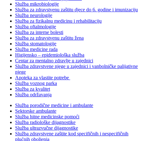
Služba mikrobiologije
Služba za zdravstvenu zaštitu djece do 6. godine i imunizaciju
Služba neurologije
Služba za fizikalnu medicinu i rehabilitaciju
Služba oftalmologije
Služba za interne bolesti
Služba za zdravstvenu zaštitu žena
Služba stomatologije
Služba medicine rada
Higijensko – epidemiološka služba
Centar za mentalno zdravlje u zajednici
Služba zdravstvene njege u zajednici i vanbolničke palijativne
njege
Apoteka za vlastite potrebe
Služba voznog parka
Služba za kvalitet
Služba održavanja
Služba porodične medicine i ambulante
Sektorske ambulante
Služba hitne medicinske pomoći
Služba radiološke dijagnostike
Služba ultrazvučne dijagnostike
Služba zdravstvene zaštite kod specifičnih i nespecifičnih
plućnih oboljenja