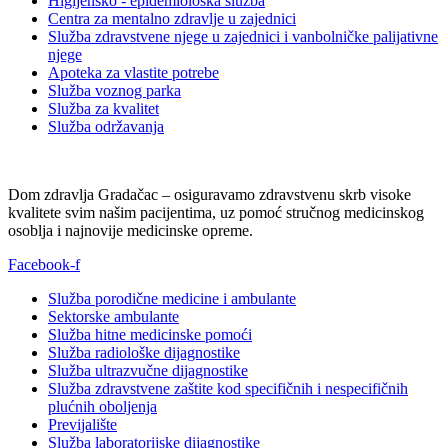
Higijensko - epidemiološka služba
Centra za mentalno zdravlje u zajednici
Služba zdravstvene njege u zajednici i vanbolničke palijativne
njege
Apoteka za vlastite potrebe
Služba voznog parka
Služba za kvalitet
Služba održavanja
Dom zdravlja Gradačac – osiguravamo zdravstvenu skrb visoke
kvalitete svim našim pacijentima, uz pomoć stručnog medicinskog
osoblja i najnovije medicinske opreme.
Facebook-f
Služba porodične medicine i ambulante
Sektorske ambulante
Služba hitne medicinske pomoći
Služba radiološke dijagnostike
Služba ultrazvučne dijagnostike
Služba zdravstvene zaštite kod specifičnih i nespecifičnih
plućnih oboljenja
Previjalište
Služba laboratorijske dijagnostike