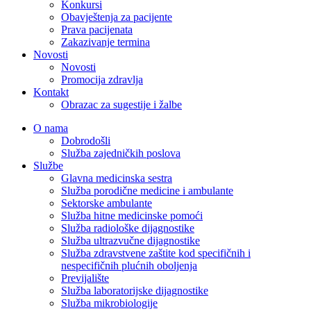
Konkursi
Obavještenja za pacijente
Prava pacijenata
Zakazivanje termina
Novosti
Novosti
Promocija zdravlja
Kontakt
Obrazac za sugestije i žalbe
O nama
Dobrodošli
Služba zajedničkih poslova
Službe
Glavna medicinska sestra
Služba porodične medicine i ambulante
Sektorske ambulante
Služba hitne medicinske pomoći
Služba radiološke dijagnostike
Služba ultrazvučne dijagnostike
Služba zdravstvene zaštite kod specifičnih i
nespecifičnih plućnih oboljenja
Previjalište
Služba laboratorijske dijagnostike
Služba mikrobiologije