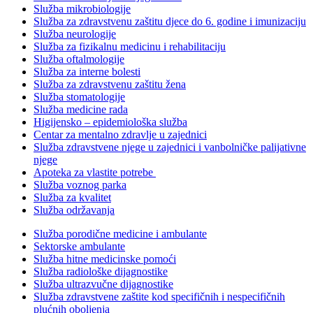
Služba mikrobiologije
Služba za zdravstvenu zaštitu djece do 6. godine i imunizaciju
Služba neurologije
Služba za fizikalnu medicinu i rehabilitaciju
Služba oftalmologije
Služba za interne bolesti
Služba za zdravstvenu zaštitu žena
Služba stomatologije
Služba medicine rada
Higijensko – epidemiološka služba
Centar za mentalno zdravlje u zajednici
Služba zdravstvene njege u zajednici i vanbolničke palijativne
njege
Apoteka za vlastite potrebe
Služba voznog parka
Služba za kvalitet
Služba održavanja
Služba porodične medicine i ambulante
Sektorske ambulante
Služba hitne medicinske pomoći
Služba radiološke dijagnostike
Služba ultrazvučne dijagnostike
Služba zdravstvene zaštite kod specifičnih i nespecifičnih
plućnih oboljenja