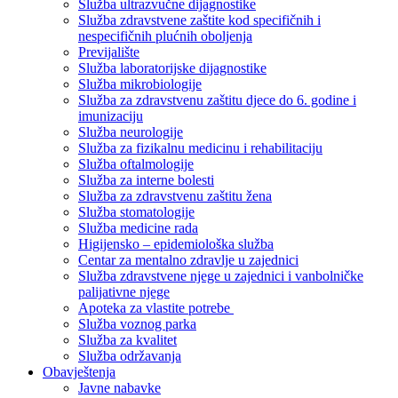
Služba ultrazvučne dijagnostike
Služba zdravstvene zaštite kod specifičnih i
nespecifičnih plućnih oboljenja
Previjalište
Služba laboratorijske dijagnostike
Služba mikrobiologije
Služba za zdravstvenu zaštitu djece do 6. godine i
imunizaciju
Služba neurologije
Služba za fizikalnu medicinu i rehabilitaciju
Služba oftalmologije
Služba za interne bolesti
Služba za zdravstvenu zaštitu žena
Služba stomatologije
Služba medicine rada
Higijensko – epidemiološka služba
Centar za mentalno zdravlje u zajednici
Služba zdravstvene njege u zajednici i vanbolničke
palijativne njege
Apoteka za vlastite potrebe
Služba voznog parka
Služba za kvalitet
Služba održavanja
Obavještenja
Javne nabavke