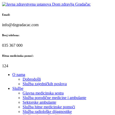
Skip
to
content
Email:
info@dzgradacac.com
Broj telefona:
035 367 000
Hitna medicinska pomoć:
124
O nama
Dobrodošli
Služba zajedničkih poslova
Službe
Glavna medicinska sestra
Služba porodične medicine i ambulante
Sektorske ambulante
Služba hitne medicinske pomoći
Služba radiološke dijagnostike