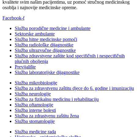
kvalitete svim našim pacijentima, uz pomoć stručnog medicinskog
osoblja i najnovije medicinske opreme.
Facebook-f
Služba porodične medicine i ambulante
Sektorske ambulante
Služba hitne medicinske pomoći
Služba radiološke dijagnostike
Služba ultrazvučne dijagnostike
Služba zdravstvene zaštite kod specifičnih i nespecifičnih
plućnih oboljenja
Previjalište
Služba laboratorijske dijagnostike
Služba mikrobiologije
Služba za zdravstvenu zaštitu djece do 6. godine i imunizaciju
Služba neurologije
Služba za fizikalnu medicinu i rehabilitaciju
Služba oftamologije
Služba interne bolesti
Služba za zdrastvenu zaštitu žena
Služba stomatologije
Služba medicine rada