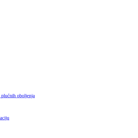
h plućnih oboljenja
aciju