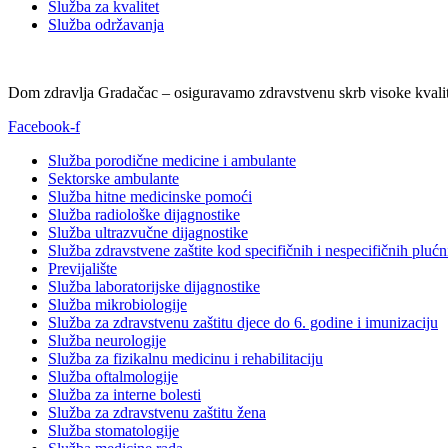
Služba za kvalitet
Služba održavanja
Dom zdravlja Gradačac – osiguravamo zdravstvenu skrb visoke kvalit
Facebook-f
Služba porodične medicine i ambulante
Sektorske ambulante
Služba hitne medicinske pomoći
Služba radiološke dijagnostike
Služba ultrazvučne dijagnostike
Služba zdravstvene zaštite kod specifičnih i nespecifičnih plućn
Previjalište
Služba laboratorijske dijagnostike
Služba mikrobiologije
Služba za zdravstvenu zaštitu djece do 6. godine i imunizaciju
Služba neurologije
Služba za fizikalnu medicinu i rehabilitaciju
Služba oftalmologije
Služba za interne bolesti
Služba za zdravstvenu zaštitu žena
Služba stomatologije