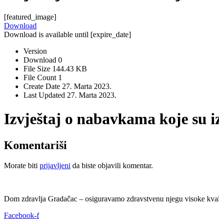
[featured_image]
Download
Download is available until [expire_date]
Version
Download
0
File Size
144.43 KB
File Count
1
Create Date
27. Marta 2023.
Last Updated
27. Marta 2023.
Izvještaj o nabavkama koje su 
Komentariši
Morate biti
prijavljeni
da biste objavili komentar.
Dom zdravlja Gradačac – osiguravamo zdravstvenu njegu visoke kvali
Facebook-f