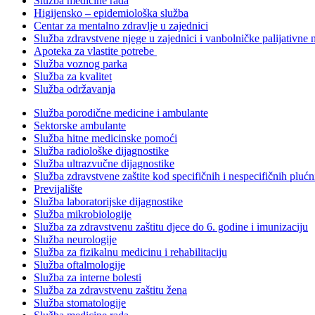
Služba medicine rada
Higijensko – epidemiološka služba
Centar za mentalno zdravlje u zajednici
Služba zdravstvene njege u zajednici i vanbolničke palijativne 
Apoteka za vlastite potrebe
Služba voznog parka
Služba za kvalitet
Služba održavanja
Služba porodične medicine i ambulante
Sektorske ambulante
Služba hitne medicinske pomoći
Služba radiološke dijagnostike
Služba ultrazvučne dijagnostike
Služba zdravstvene zaštite kod specifičnih i nespecifičnih plućn
Previjalište
Služba laboratorijske dijagnostike
Služba mikrobiologije
Služba za zdravstvenu zaštitu djece do 6. godine i imunizaciju
Služba neurologije
Služba za fizikalnu medicinu i rehabilitaciju
Služba oftalmologije
Služba za interne bolesti
Služba za zdravstvenu zaštitu žena
Služba stomatologije