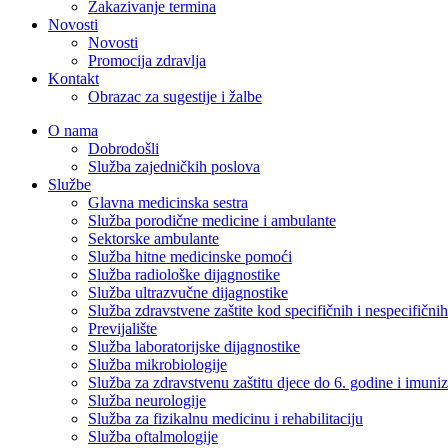
Zakazivanje termina
Novosti
Novosti
Promocija zdravlja
Kontakt
Obrazac za sugestije i žalbe
O nama
Dobrodošli
Služba zajedničkih poslova
Službe
Glavna medicinska sestra
Služba porodične medicine i ambulante
Sektorske ambulante
Služba hitne medicinske pomoći
Služba radiološke dijagnostike
Služba ultrazvučne dijagnostike
Služba zdravstvene zaštite kod specifičnih i nespecifični
Previjalište
Služba laboratorijske dijagnostike
Služba mikrobiologije
Služba za zdravstvenu zaštitu djece do 6. godine i imuniz
Služba neurologije
Služba za fizikalnu medicinu i rehabilitaciju
Služba oftalmologije