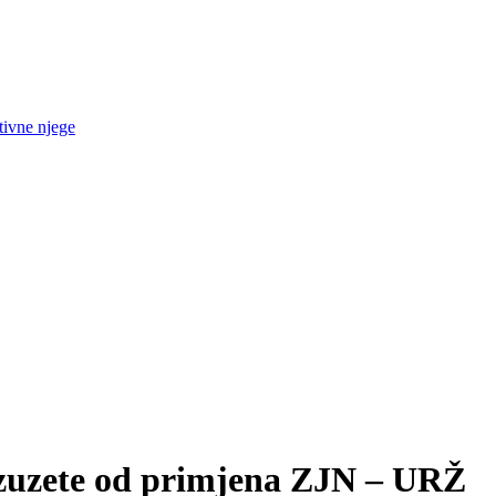
tivne njege
izuzete od primjena ZJN – URŽ