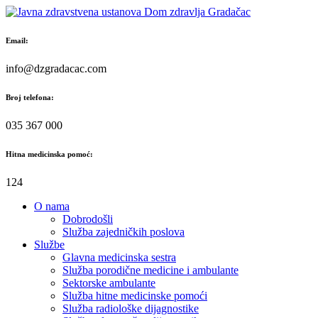
Skip
to
content
Email:
info@dzgradacac.com
Broj telefona:
035 367 000
Hitna medicinska pomoć:
124
O nama
Dobrodošli
Služba zajedničkih poslova
Službe
Glavna medicinska sestra
Služba porodične medicine i ambulante
Sektorske ambulante
Služba hitne medicinske pomoći
Služba radiološke dijagnostike