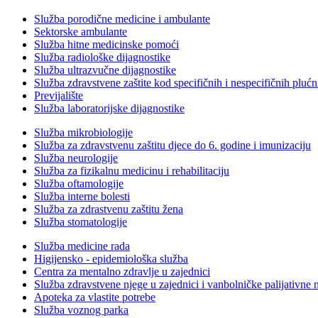
Služba porodične medicine i ambulante
Sektorske ambulante
Služba hitne medicinske pomoći
Služba radiološke dijagnostike
Služba ultrazvučne dijagnostike
Služba zdravstvene zaštite kod specifičnih i nespecifičnih plućn
Previjalište
Služba laboratorijske dijagnostike
Služba mikrobiologije
Služba za zdravstvenu zaštitu djece do 6. godine i imunizaciju
Služba neurologije
Služba za fizikalnu medicinu i rehabilitaciju
Služba oftamologije
Služba interne bolesti
Služba za zdrastvenu zaštitu žena
Služba stomatologije
Služba medicine rada
Higijensko - epidemiološka služba
Centra za mentalno zdravlje u zajednici
Služba zdravstvene njege u zajednici i vanbolničke palijativne 
Apoteka za vlastite potrebe
Služba voznog parka