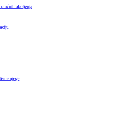
h plućnih oboljenja
aciju
tivne njege