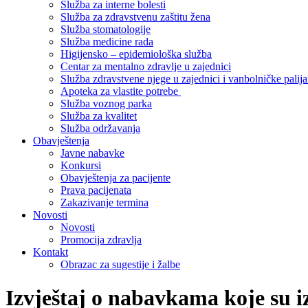
Služba za interne bolesti
Služba za zdravstvenu zaštitu žena
Služba stomatologije
Služba medicine rada
Higijensko – epidemiološka služba
Centar za mentalno zdravlje u zajednici
Služba zdravstvene njege u zajednici i vanbolničke palija
Apoteka za vlastite potrebe
Služba voznog parka
Služba za kvalitet
Služba održavanja
Obavještenja
Javne nabavke
Konkursi
Obavještenja za pacijente
Prava pacijenata
Zakazivanje termina
Novosti
Novosti
Promocija zdravlja
Kontakt
Obrazac za sugestije i žalbe
Izvještaj o nabavkama koje su 