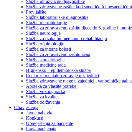
Služba ultrazvučne dijagnostike
Služba zdravstvene zaštite kod specifičnih i nespecifični
Previjalište
Služba laboratorijske dijagnostike
Služba mikrobiologije
Služba za zdravstvenu zaštitu djece do 6. godine i imuniz
Služba neurologije
Služba za fizikalnu medicinu i rehabilitaciju
Služba oftalmologije
Služba za interne bolesti
Služba za zdravstvenu zaštitu žena
Služba stomatologije
Služba medicine rada
Higijensko – epidemiološka služba
Centar za mentalno zdravlje u zajednici
Služba zdravstvene njege u zajednici i vanbolničke palija
Apoteka za vlastite potrebe
Služba voznog parka
Služba za kvalitet
Služba održavanja
Obavještenja
Javne nabavke
Konkursi
Obavještenja za pacijente
Prava pacijenata