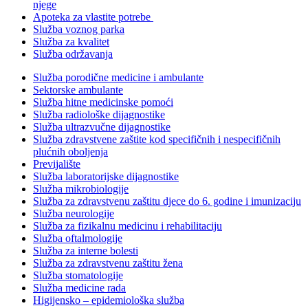
njege
Apoteka za vlastite potrebe
Služba voznog parka
Služba za kvalitet
Služba održavanja
Služba porodične medicine i ambulante
Sektorske ambulante
Služba hitne medicinske pomoći
Služba radiološke dijagnostike
Služba ultrazvučne dijagnostike
Služba zdravstvene zaštite kod specifičnih i nespecifičnih
plućnih oboljenja
Previjalište
Služba laboratorijske dijagnostike
Služba mikrobiologije
Služba za zdravstvenu zaštitu djece do 6. godine i imunizaciju
Služba neurologije
Služba za fizikalnu medicinu i rehabilitaciju
Služba oftalmologije
Služba za interne bolesti
Služba za zdravstvenu zaštitu žena
Služba stomatologije
Služba medicine rada
Higijensko – epidemiološka služba