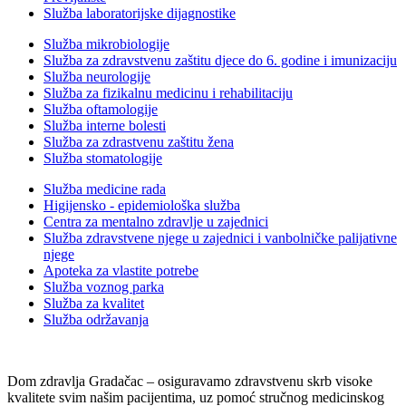
Služba laboratorijske dijagnostike
Služba mikrobiologije
Služba za zdravstvenu zaštitu djece do 6. godine i imunizaciju
Služba neurologije
Služba za fizikalnu medicinu i rehabilitaciju
Služba oftamologije
Služba interne bolesti
Služba za zdrastvenu zaštitu žena
Služba stomatologije
Služba medicine rada
Higijensko - epidemiološka služba
Centra za mentalno zdravlje u zajednici
Služba zdravstvene njege u zajednici i vanbolničke palijativne
njege
Apoteka za vlastite potrebe
Služba voznog parka
Služba za kvalitet
Služba održavanja
Dom zdravlja Gradačac – osiguravamo zdravstvenu skrb visoke
kvalitete svim našim pacijentima, uz pomoć stručnog medicinskog