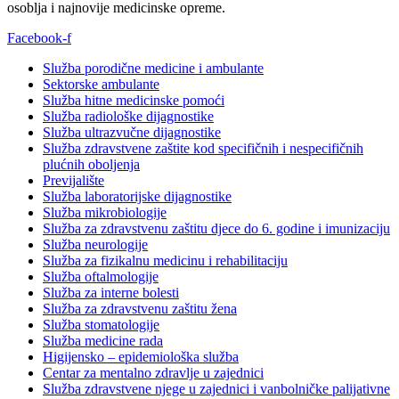
osoblja i najnovije medicinske opreme.
Facebook-f
Služba porodične medicine i ambulante
Sektorske ambulante
Služba hitne medicinske pomoći
Služba radiološke dijagnostike
Služba ultrazvučne dijagnostike
Služba zdravstvene zaštite kod specifičnih i nespecifičnih
plućnih oboljenja
Previjalište
Služba laboratorijske dijagnostike
Služba mikrobiologije
Služba za zdravstvenu zaštitu djece do 6. godine i imunizaciju
Služba neurologije
Služba za fizikalnu medicinu i rehabilitaciju
Služba oftalmologije
Služba za interne bolesti
Služba za zdravstvenu zaštitu žena
Služba stomatologije
Služba medicine rada
Higijensko – epidemiološka služba
Centar za mentalno zdravlje u zajednici
Služba zdravstvene njege u zajednici i vanbolničke palijativne