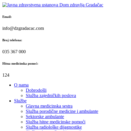
Skip
to
content
Email:
info@dzgradacac.com
Broj telefona:
035 367 000
Hitna medicinska pomoć:
124
O nama
Dobrodošli
Služba zajedničkih poslova
Službe
Glavna medicinska sestra
Služba porodične medicine i ambulante
Sektorske ambulante
Služba hitne medicinske pomoći
Služba radiološke dijagnostike