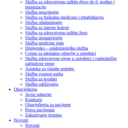
Služba za zdravstvenu zaštitu djece do 6. godine i
imunizaciju
Služba neurologije
Služba za fizikalnu medicinu i rehabilitaciju
Služba oftalmologije
Služba za interne bolesti
Služba za zdravstvenu zaštitu žena
Služba stomatologije
Služba medicine rada
Higijensko – epidemiološka služba
Centar za mentalno zdravlje u zajednici
Služba zdravstvene njege u zajednici i vanbolničke
palijativne njege
Apoteka za vlastite potrebe
Služba voznog parka
Služba za kvalitet
Služba održavanja
Obavještenja
Javne nabavke
Konkursi
Obavještenja za pacijente
Prava pacijenata
Zakazivanje termina
Novosti
Novosti