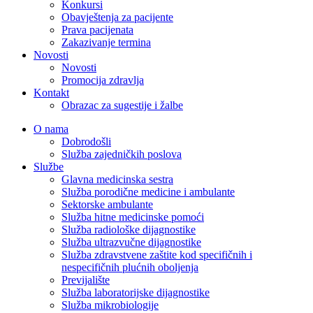
Konkursi
Obavještenja za pacijente
Prava pacijenata
Zakazivanje termina
Novosti
Novosti
Promocija zdravlja
Kontakt
Obrazac za sugestije i žalbe
O nama
Dobrodošli
Služba zajedničkih poslova
Službe
Glavna medicinska sestra
Služba porodične medicine i ambulante
Sektorske ambulante
Služba hitne medicinske pomoći
Služba radiološke dijagnostike
Služba ultrazvučne dijagnostike
Služba zdravstvene zaštite kod specifičnih i
nespecifičnih plućnih oboljenja
Previjalište
Služba laboratorijske dijagnostike
Služba mikrobiologije