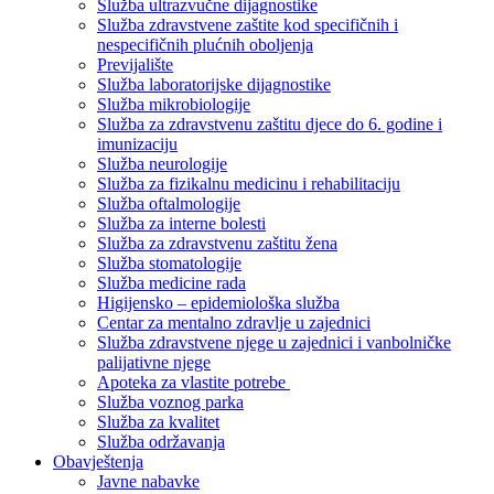
Služba ultrazvučne dijagnostike
Služba zdravstvene zaštite kod specifičnih i
nespecifičnih plućnih oboljenja
Previjalište
Služba laboratorijske dijagnostike
Služba mikrobiologije
Služba za zdravstvenu zaštitu djece do 6. godine i
imunizaciju
Služba neurologije
Služba za fizikalnu medicinu i rehabilitaciju
Služba oftalmologije
Služba za interne bolesti
Služba za zdravstvenu zaštitu žena
Služba stomatologije
Služba medicine rada
Higijensko – epidemiološka služba
Centar za mentalno zdravlje u zajednici
Služba zdravstvene njege u zajednici i vanbolničke
palijativne njege
Apoteka za vlastite potrebe
Služba voznog parka
Služba za kvalitet
Služba održavanja
Obavještenja
Javne nabavke