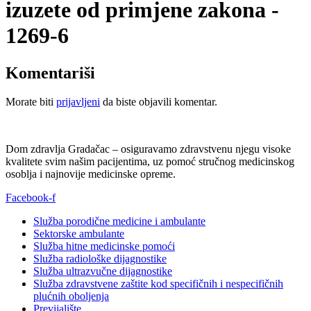
izuzete od primjene zakona -
1269-6
Komentariši
Morate biti
prijavljeni
da biste objavili komentar.
Dom zdravlja Gradačac – osiguravamo zdravstvenu njegu visoke
kvalitete svim našim pacijentima, uz pomoć stručnog medicinskog
osoblja i najnovije medicinske opreme.
Facebook-f
Služba porodične medicine i ambulante
Sektorske ambulante
Služba hitne medicinske pomoći
Služba radiološke dijagnostike
Služba ultrazvučne dijagnostike
Služba zdravstvene zaštite kod specifičnih i nespecifičnih
plućnih oboljenja
Previjalište