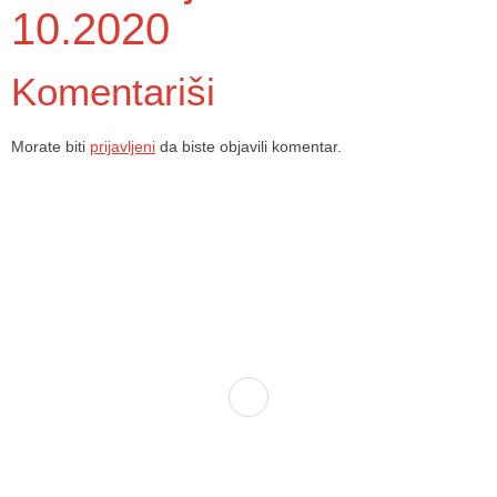
10.2020
Komentariši
Morate biti
prijavljeni
da biste objavili komentar.
Dom zdravlja Gradačac – osiguravamo zdravstvenu skrb visoke
kvalitete svim našim pacijentima, uz pomoć stručnog medicinskog
osoblja i najnovije medicinske opreme.
Služba porodične medicine i ambulante