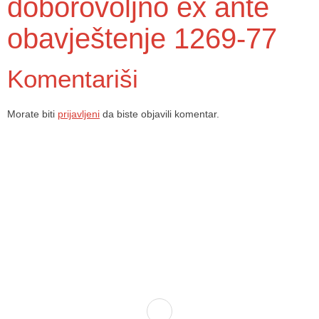
doborovoljno ex ante
obavještenje 1269-77
Komentariši
Morate biti
prijavljeni
da biste objavili komentar.
Dom zdravlja Gradačac – osiguravamo zdravstvenu skrb visoke
kvalitete svim našim pacijentima, uz pomoć stručnog medicinskog
osoblja i najnovije medicinske opreme.