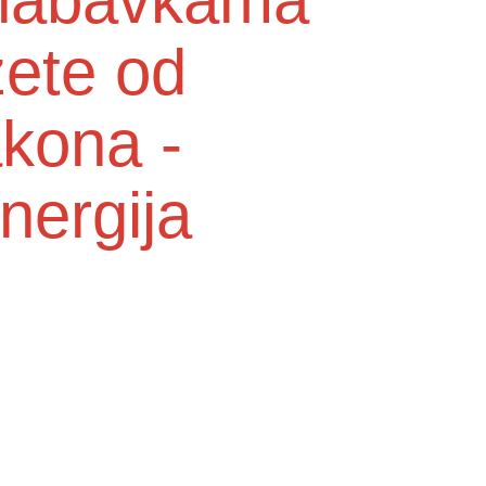
o nabavkama
zete od
akona -
nergija