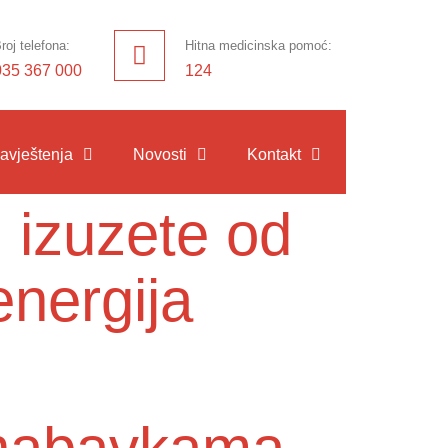
roj telefona:
Hitna medicinska pomoć:
035 367 000
124
avještenja
Novosti
Kontakt
 izuzete od
energija