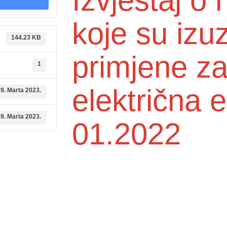
Izvještaj 
koje su izu
144.23 KB
primjene z
1
električna e
9. Marta 2023.
9. Marta 2023.
01.2022