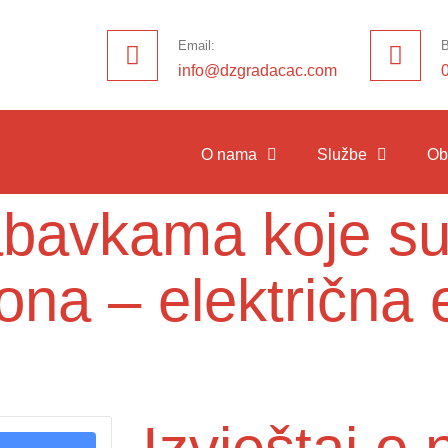
Email:
B
info@dzgradacac.com
O nama
Službe
Ob
nabavkama koje su
ona – električna 