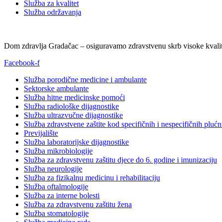
Služba za kvalitet
Služba održavanja
Dom zdravlja Gradačac – osiguravamo zdravstvenu skrb visoke kvalit
Facebook-f
Služba porodične medicine i ambulante
Sektorske ambulante
Služba hitne medicinske pomoći
Služba radiološke dijagnostike
Služba ultrazvučne dijagnostike
Služba zdravstvene zaštite kod specifičnih i nespecifičnih plućn
Previjalište
Služba laboratorijske dijagnostike
Služba mikrobiologije
Služba za zdravstvenu zaštitu djece do 6. godine i imunizaciju
Služba neurologije
Služba za fizikalnu medicinu i rehabilitaciju
Služba oftalmologije
Služba za interne bolesti
Služba za zdravstvenu zaštitu žena
Služba stomatologije