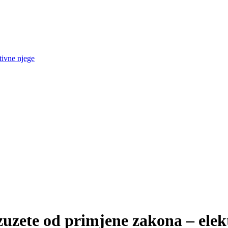
tivne njege
zuzete od primjene zakona – elekt