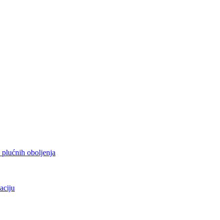
h plućnih oboljenja
aciju