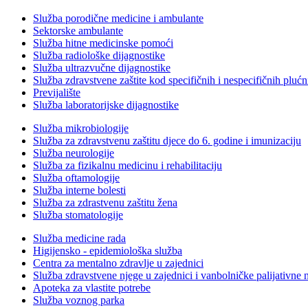
Služba porodične medicine i ambulante
Sektorske ambulante
Služba hitne medicinske pomoći
Služba radiološke dijagnostike
Služba ultrazvučne dijagnostike
Služba zdravstvene zaštite kod specifičnih i nespecifičnih plućn
Previjalište
Služba laboratorijske dijagnostike
Služba mikrobiologije
Služba za zdravstvenu zaštitu djece do 6. godine i imunizaciju
Služba neurologije
Služba za fizikalnu medicinu i rehabilitaciju
Služba oftamologije
Služba interne bolesti
Služba za zdrastvenu zaštitu žena
Služba stomatologije
Služba medicine rada
Higijensko - epidemiološka služba
Centra za mentalno zdravlje u zajednici
Služba zdravstvene njege u zajednici i vanbolničke palijativne 
Apoteka za vlastite potrebe
Služba voznog parka