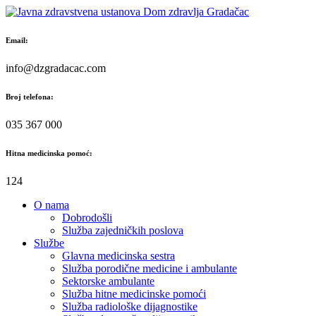
Skip
to
content
Email:
info@dzgradacac.com
Broj telefona:
035 367 000
Hitna medicinska pomoć:
124
O nama
Dobrodošli
Služba zajedničkih poslova
Službe
Glavna medicinska sestra
Služba porodične medicine i ambulante
Sektorske ambulante
Služba hitne medicinske pomoći
Služba radiološke dijagnostike