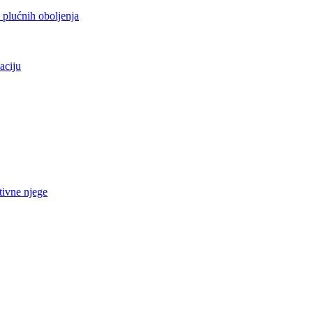
h plućnih oboljenja
aciju
tivne njege