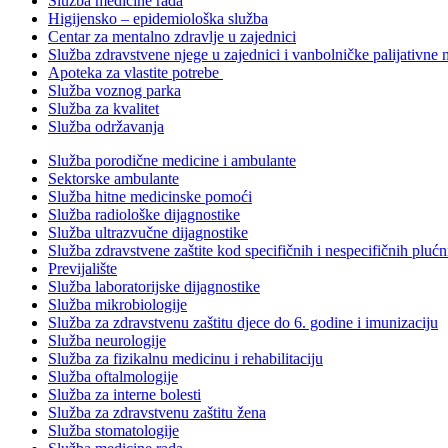
Služba medicine rada
Higijensko – epidemiološka služba
Centar za mentalno zdravlje u zajednici
Služba zdravstvene njege u zajednici i vanbolničke palijativne 
Apoteka za vlastite potrebe
Služba voznog parka
Služba za kvalitet
Služba održavanja
Služba porodične medicine i ambulante
Sektorske ambulante
Služba hitne medicinske pomoći
Služba radiološke dijagnostike
Služba ultrazvučne dijagnostike
Služba zdravstvene zaštite kod specifičnih i nespecifičnih plućn
Previjalište
Služba laboratorijske dijagnostike
Služba mikrobiologije
Služba za zdravstvenu zaštitu djece do 6. godine i imunizaciju
Služba neurologije
Služba za fizikalnu medicinu i rehabilitaciju
Služba oftalmologije
Služba za interne bolesti
Služba za zdravstvenu zaštitu žena
Služba stomatologije