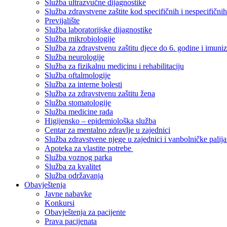
Služba ultrazvučne dijagnostike
Služba zdravstvene zaštite kod specifičnih i nespecifični
Previjalište
Služba laboratorijske dijagnostike
Služba mikrobiologije
Služba za zdravstvenu zaštitu djece do 6. godine i imuniz
Služba neurologije
Služba za fizikalnu medicinu i rehabilitaciju
Služba oftalmologije
Služba za interne bolesti
Služba za zdravstvenu zaštitu žena
Služba stomatologije
Služba medicine rada
Higijensko – epidemiološka služba
Centar za mentalno zdravlje u zajednici
Služba zdravstvene njege u zajednici i vanbolničke palija
Apoteka za vlastite potrebe
Služba voznog parka
Služba za kvalitet
Služba održavanja
Obavještenja
Javne nabavke
Konkursi
Obavještenja za pacijente
Prava pacijenata