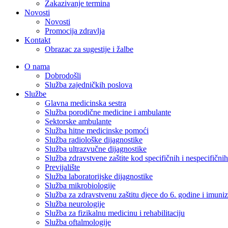
Zakazivanje termina
Novosti
Novosti
Promocija zdravlja
Kontakt
Obrazac za sugestije i žalbe
O nama
Dobrodošli
Služba zajedničkih poslova
Službe
Glavna medicinska sestra
Služba porodične medicine i ambulante
Sektorske ambulante
Služba hitne medicinske pomoći
Služba radiološke dijagnostike
Služba ultrazvučne dijagnostike
Služba zdravstvene zaštite kod specifičnih i nespecifični
Previjalište
Služba laboratorijske dijagnostike
Služba mikrobiologije
Služba za zdravstvenu zaštitu djece do 6. godine i imuniz
Služba neurologije
Služba za fizikalnu medicinu i rehabilitaciju
Služba oftalmologije