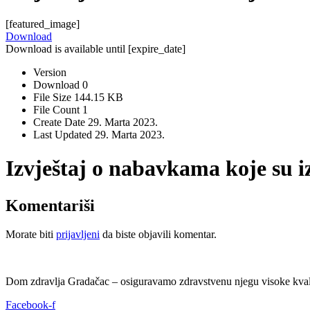
[featured_image]
Download
Download is available until [expire_date]
Version
Download
0
File Size
144.15 KB
File Count
1
Create Date
29. Marta 2023.
Last Updated
29. Marta 2023.
Izvještaj o nabavkama koje su i
Komentariši
Morate biti
prijavljeni
da biste objavili komentar.
Dom zdravlja Gradačac – osiguravamo zdravstvenu njegu visoke kvali
Facebook-f