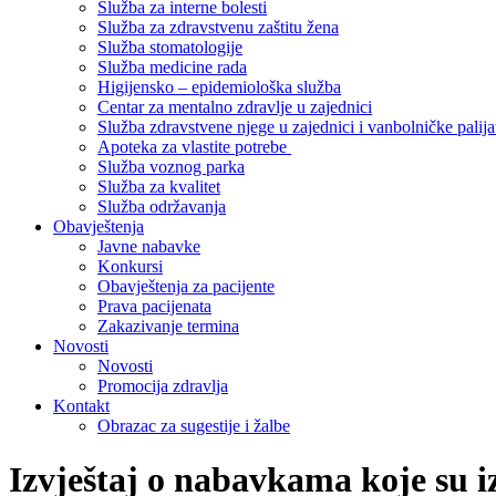
Služba za interne bolesti
Služba za zdravstvenu zaštitu žena
Služba stomatologije
Služba medicine rada
Higijensko – epidemiološka služba
Centar za mentalno zdravlje u zajednici
Služba zdravstvene njege u zajednici i vanbolničke palija
Apoteka za vlastite potrebe
Služba voznog parka
Služba za kvalitet
Služba održavanja
Obavještenja
Javne nabavke
Konkursi
Obavještenja za pacijente
Prava pacijenata
Zakazivanje termina
Novosti
Novosti
Promocija zdravlja
Kontakt
Obrazac za sugestije i žalbe
Izvještaj o nabavkama koje su i