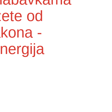
zete od
akona -
nergija