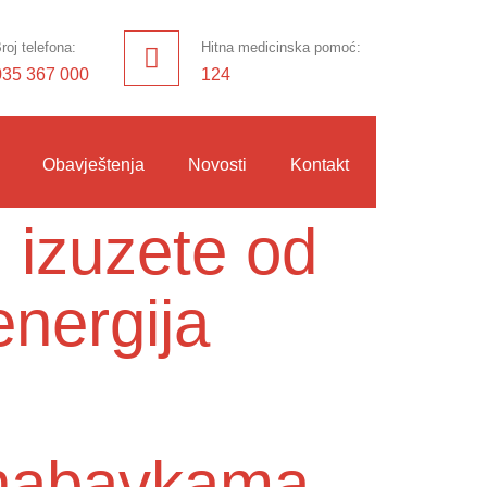
roj telefona:
Hitna medicinska pomoć:
035 367 000
124
Obavještenja
Novosti
Kontakt
 izuzete od
energija
o nabavkama