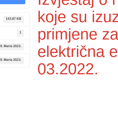
koje su izu
143.87 KB
primjene z
1
električna e
9. Marta 2023.
9. Marta 2023.
03.2022.