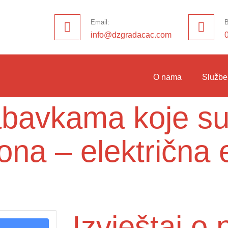
Email:
B
info@dzgradacac.com
O nama
Službe
nabavkama koje su
ona – električna 
Izvještaj 