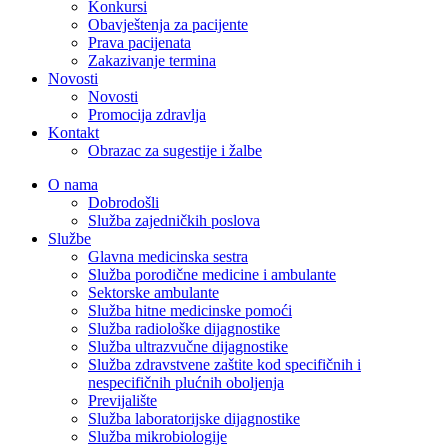
Konkursi
Obavještenja za pacijente
Prava pacijenata
Zakazivanje termina
Novosti
Novosti
Promocija zdravlja
Kontakt
Obrazac za sugestije i žalbe
O nama
Dobrodošli
Služba zajedničkih poslova
Službe
Glavna medicinska sestra
Služba porodične medicine i ambulante
Sektorske ambulante
Služba hitne medicinske pomoći
Služba radiološke dijagnostike
Služba ultrazvučne dijagnostike
Služba zdravstvene zaštite kod specifičnih i
nespecifičnih plućnih oboljenja
Previjalište
Služba laboratorijske dijagnostike
Služba mikrobiologije