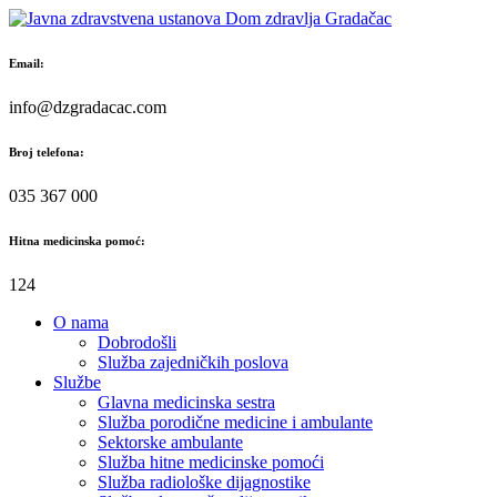
Skip
to
content
Email:
info@dzgradacac.com
Broj telefona:
035 367 000
Hitna medicinska pomoć:
124
O nama
Dobrodošli
Služba zajedničkih poslova
Službe
Glavna medicinska sestra
Služba porodične medicine i ambulante
Sektorske ambulante
Služba hitne medicinske pomoći
Služba radiološke dijagnostike