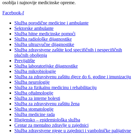
osoblja i najnovije medicinske opreme.
Facebook-f
Služba porodične medicine i ambulante
Sektorske ambulante
Služba hitne medicinske pomoći
Služba radiološke dijagnostike
Služba ultrazvučne dijagnostike
Služba zdravstvene zaštite kod specifičnih i nespecifičnih
plućnih oboljenja
Previjalište
Služba laboratorijske dijagnostike
Služba mikrobiologije
Služba za zdravstvenu zaštitu djece do 6. godine i imunizaciju
Služba neurologije
Služba za fizikalnu medicinu i rehabilitaciju
Služba oftalmologije
Služba za interne bolesti
Služba za zdravstvenu zaštitu žena
Služba stomatologije
Služba medicine rada
Higijensko – epidemiološka služba
Centar za mentalno zdravlje u zajednici
Služba zdravstvene njege u zajednici i vanbolničke palijativne