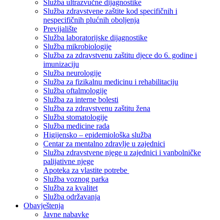
Služba ultrazvučne dijagnostike
Služba zdravstvene zaštite kod specifičnih i
nespecifičnih plućnih oboljenja
Previjalište
Služba laboratorijske dijagnostike
Služba mikrobiologije
Služba za zdravstvenu zaštitu djece do 6. godine i
imunizaciju
Služba neurologije
Služba za fizikalnu medicinu i rehabilitaciju
Služba oftalmologije
Služba za interne bolesti
Služba za zdravstvenu zaštitu žena
Služba stomatologije
Služba medicine rada
Higijensko – epidemiološka služba
Centar za mentalno zdravlje u zajednici
Služba zdravstvene njege u zajednici i vanbolničke
palijativne njege
Apoteka za vlastite potrebe
Služba voznog parka
Služba za kvalitet
Služba održavanja
Obavještenja
Javne nabavke