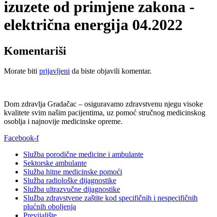
izuzete od primjene zakona -
električna energija 04.2022
Komentariši
Morate biti
prijavljeni
da biste objavili komentar.
Dom zdravlja Gradačac – osiguravamo zdravstvenu njegu visoke
kvalitete svim našim pacijentima, uz pomoć stručnog medicinskog
osoblja i najnovije medicinske opreme.
Facebook-f
Služba porodične medicine i ambulante
Sektorske ambulante
Služba hitne medicinske pomoći
Služba radiološke dijagnostike
Služba ultrazvučne dijagnostike
Služba zdravstvene zaštite kod specifičnih i nespecifičnih
plućnih oboljenja
Previjalište