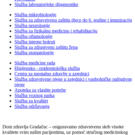
Služba laboratorijske dijagnostike
Služba mikrobiologije
Služba za zdravstvenu zaštitu djece do 6. godine i imunizaciju
Služba neurologije
Služba za fizikalnu medicinu i rehabilitaciju
Služba oftamologije
Služba interne bolesti
Služba za zdrastvenu zaštitu žena
Služba stomatologije
Služba medicine rada
Higijensko - epidemiološka služba
Centra za mentalno zdravlje u zajednici
Služba zdravstvene njege u zajednici i vanbolničke palijativne
njege
Apoteka za vlastite potrebe
Služba voznog parka
Služba za kvalitet
Služba održavanja
Dom zdravlja Gradačac – osiguravamo zdravstvenu skrb visoke
kvalitete svim našim pacijentima, uz pomoć stručnog medicinskog