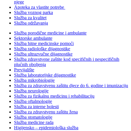
njege
Apoteka za vlastite potrebe
Služba voznog parka
Služba za kvalitet
Služba održavanja
Služba porodične medicine i ambulante
Sektorske ambulante
Služba hitne medicinske pomoći
Služba radiološke dijagnostike
Služba ultrazvučne dijagnostike
Služba zdravstvene zaštite kod specifičnih i nespecifičnih
plućnih oboljenja
Previjalište
Služba laboratorijske dijagnostike
Služba mikrobiologije
Služba za zdravstvenu zaštitu djece do 6. godine i imunizaciju
Služba neurologije
Služba za fizikalnu medicinu i rehabilitaciju
Služba oftalmologije
Služba za interne bolesti
Služba za zdravstvenu zaštitu žena
Služba stomatologije
Služba medicine rada
Higijensko – epidemiološka služba