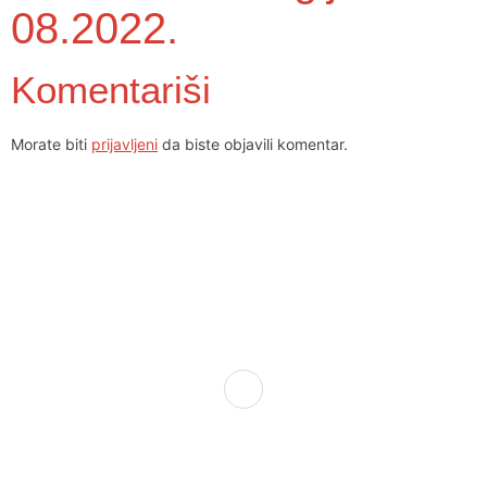
08.2022.
Komentariši
Morate biti
prijavljeni
da biste objavili komentar.
Dom zdravlja Gradačac – osiguravamo zdravstvenu skrb visoke
kvalitete svim našim pacijentima, uz pomoć stručnog medicinskog
osoblja i najnovije medicinske opreme.
Služba porodične medicine i ambulante
Sektorske ambulante