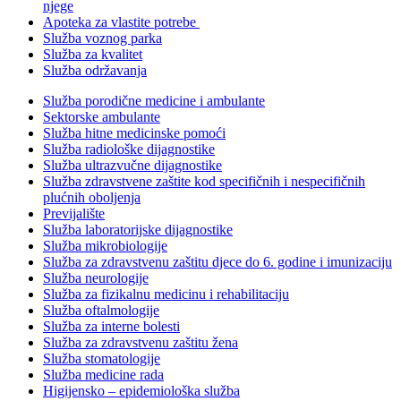
njege
Apoteka za vlastite potrebe
Služba voznog parka
Služba za kvalitet
Služba održavanja
Služba porodične medicine i ambulante
Sektorske ambulante
Služba hitne medicinske pomoći
Služba radiološke dijagnostike
Služba ultrazvučne dijagnostike
Služba zdravstvene zaštite kod specifičnih i nespecifičnih
plućnih oboljenja
Previjalište
Služba laboratorijske dijagnostike
Služba mikrobiologije
Služba za zdravstvenu zaštitu djece do 6. godine i imunizaciju
Služba neurologije
Služba za fizikalnu medicinu i rehabilitaciju
Služba oftalmologije
Služba za interne bolesti
Služba za zdravstvenu zaštitu žena
Služba stomatologije
Služba medicine rada
Higijensko – epidemiološka služba