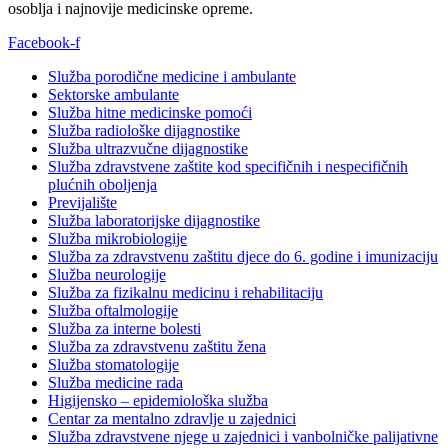
osoblja i najnovije medicinske opreme.
Facebook-f
Služba porodične medicine i ambulante
Sektorske ambulante
Služba hitne medicinske pomoći
Služba radiološke dijagnostike
Služba ultrazvučne dijagnostike
Služba zdravstvene zaštite kod specifičnih i nespecifičnih
plućnih oboljenja
Previjalište
Služba laboratorijske dijagnostike
Služba mikrobiologije
Služba za zdravstvenu zaštitu djece do 6. godine i imunizaciju
Služba neurologije
Služba za fizikalnu medicinu i rehabilitaciju
Služba oftalmologije
Služba za interne bolesti
Služba za zdravstvenu zaštitu žena
Služba stomatologije
Služba medicine rada
Higijensko – epidemiološka služba
Centar za mentalno zdravlje u zajednici
Služba zdravstvene njege u zajednici i vanbolničke palijativne