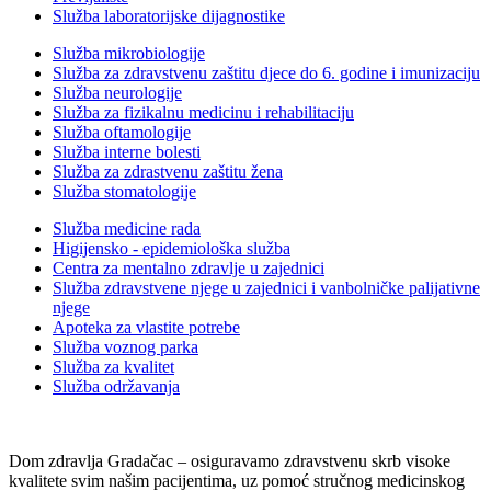
Služba laboratorijske dijagnostike
Služba mikrobiologije
Služba za zdravstvenu zaštitu djece do 6. godine i imunizaciju
Služba neurologije
Služba za fizikalnu medicinu i rehabilitaciju
Služba oftamologije
Služba interne bolesti
Služba za zdrastvenu zaštitu žena
Služba stomatologije
Služba medicine rada
Higijensko - epidemiološka služba
Centra za mentalno zdravlje u zajednici
Služba zdravstvene njege u zajednici i vanbolničke palijativne
njege
Apoteka za vlastite potrebe
Služba voznog parka
Služba za kvalitet
Služba održavanja
Dom zdravlja Gradačac – osiguravamo zdravstvenu skrb visoke
kvalitete svim našim pacijentima, uz pomoć stručnog medicinskog