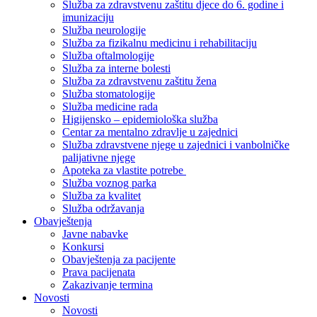
Služba za zdravstvenu zaštitu djece do 6. godine i
imunizaciju
Služba neurologije
Služba za fizikalnu medicinu i rehabilitaciju
Služba oftalmologije
Služba za interne bolesti
Služba za zdravstvenu zaštitu žena
Služba stomatologije
Služba medicine rada
Higijensko – epidemiološka služba
Centar za mentalno zdravlje u zajednici
Služba zdravstvene njege u zajednici i vanbolničke
palijativne njege
Apoteka za vlastite potrebe
Služba voznog parka
Služba za kvalitet
Služba održavanja
Obavještenja
Javne nabavke
Konkursi
Obavještenja za pacijente
Prava pacijenata
Zakazivanje termina
Novosti
Novosti