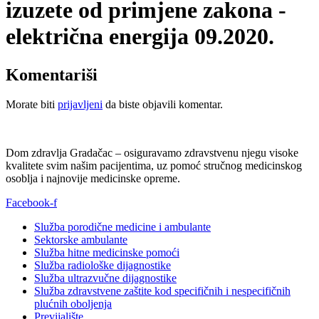
izuzete od primjene zakona -
električna energija 09.2020.
Komentariši
Morate biti
prijavljeni
da biste objavili komentar.
Dom zdravlja Gradačac – osiguravamo zdravstvenu njegu visoke
kvalitete svim našim pacijentima, uz pomoć stručnog medicinskog
osoblja i najnovije medicinske opreme.
Facebook-f
Služba porodične medicine i ambulante
Sektorske ambulante
Služba hitne medicinske pomoći
Služba radiološke dijagnostike
Služba ultrazvučne dijagnostike
Služba zdravstvene zaštite kod specifičnih i nespecifičnih
plućnih oboljenja
Previjalište