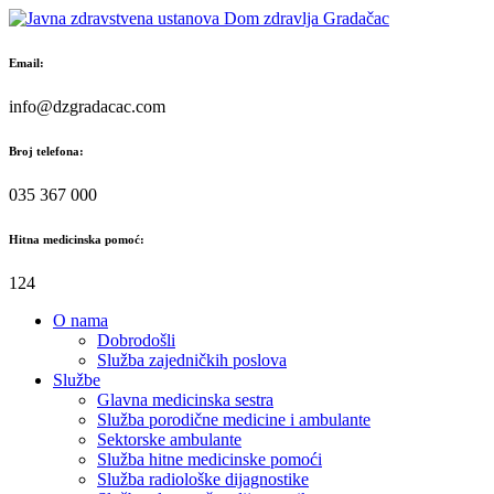
Skip
to
content
Email:
info@dzgradacac.com
Broj telefona:
035 367 000
Hitna medicinska pomoć:
124
O nama
Dobrodošli
Služba zajedničkih poslova
Službe
Glavna medicinska sestra
Služba porodične medicine i ambulante
Sektorske ambulante
Služba hitne medicinske pomoći
Služba radiološke dijagnostike