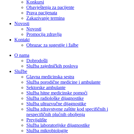
Konkursi
Obavještenja za pacijente
Prava pacijenata
Zakazivanje termina
Novosti
Novosti
Promocija zdravlja
Kontakt
Obrazac za sugestije i žalbe
O nama
Dobrodošli
Služba zajedničkih poslova
Službe
Glavna medicinska sestra
Služba porodične medicine i ambulante
Sektorske ambulante
Služba hitne medicinske pomoći
Služba radiološke dijagnostike
Služba ultrazvučne dijagnostike
Služba zdravstvene zaštite kod specifičnih i
nespecifičnih plućnih oboljenja
Previjalište
Služba laboratorijske dijagnostike
Služba mikrobiologije