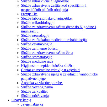
Služba ultrazvučne dijagnostike
Služba zdravstvene zaštite kod specifičnih i
nespecifičnih plućnih oboljenja
Previjalište
Služba laboratorijske dijagnostike
Služba mikrobiologije
Služba za zdravstvenu zaštitu djece do 6. godine i
imunizaciju
Služba neurologije
Služba za fizikalnu medicinu i rehabilitaciju
Služba oftalmologije
Služba za interne bolesti
Služba za zdravstvenu zaštitu žena
Služba stomatologije
Služba medicine rada
Higijensko – epidemiološka služba
Centar za mentalno zdravlje u zajednici
Služba zdravstvene njege u zajednici i vanbolničke
palijativne njege
Apoteka za vlastite potrebe
Služba voznog parka
Služba za kvalitet
Služba održavanja
Obavještenja
Javne nabavke