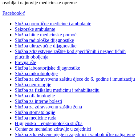
osoblja i najnovije medicinske opreme.
Facebook-f
Služba porodične medicine i ambulante
Sektorske ambulante
Služba hitne medicinske pomoći
Služba radiološke dijagnostike
Služba ultrazvučne dijagnostike
Služba zdravstvene zaštite kod specifičnih i nespecifičnih
plućnih oboljenja
Previjalište
Služba laboratorijske dijagnostike
Služba mikrobiologije
Služba za zdravstvenu zaštitu djece do 6. godine i imunizaciju
Služba neurologije
Služba za fizikalnu medicinu i rehabilitaciju
Služba oftalmologije
Služba za interne bolesti
Služba za zdravstvenu zaštitu žena
Služba stomatologije
Služba medicine rada
Higijensko – epidemiološka služba
Centar za mentalno zdravlje u zajednici
Služba zdravstvene njege u zajednici i vanbolničke palijativne