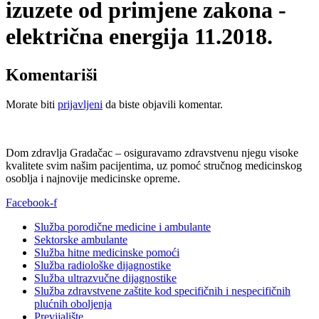
izuzete od primjene zakona -
električna energija 11.2018.
Komentariši
Morate biti
prijavljeni
da biste objavili komentar.
Dom zdravlja Gradačac – osiguravamo zdravstvenu njegu visoke
kvalitete svim našim pacijentima, uz pomoć stručnog medicinskog
osoblja i najnovije medicinske opreme.
Facebook-f
Služba porodične medicine i ambulante
Sektorske ambulante
Služba hitne medicinske pomoći
Služba radiološke dijagnostike
Služba ultrazvučne dijagnostike
Služba zdravstvene zaštite kod specifičnih i nespecifičnih
plućnih oboljenja
Previjalište