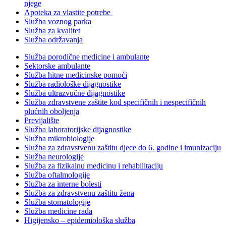
njege
Apoteka za vlastite potrebe
Služba voznog parka
Služba za kvalitet
Služba održavanja
Služba porodične medicine i ambulante
Sektorske ambulante
Služba hitne medicinske pomoći
Služba radiološke dijagnostike
Služba ultrazvučne dijagnostike
Služba zdravstvene zaštite kod specifičnih i nespecifičnih
plućnih oboljenja
Previjalište
Služba laboratorijske dijagnostike
Služba mikrobiologije
Služba za zdravstvenu zaštitu djece do 6. godine i imunizaciju
Služba neurologije
Služba za fizikalnu medicinu i rehabilitaciju
Služba oftalmologije
Služba za interne bolesti
Služba za zdravstvenu zaštitu žena
Služba stomatologije
Služba medicine rada
Higijensko – epidemiološka služba