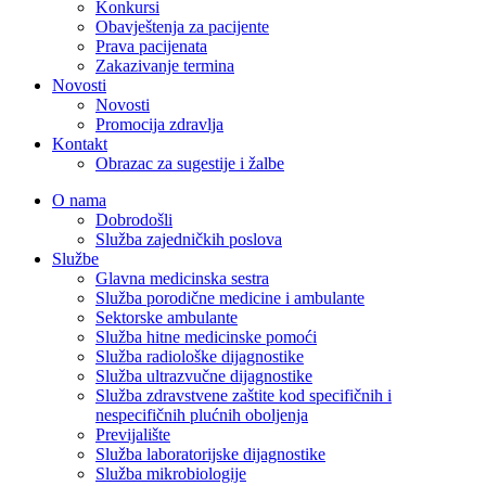
Konkursi
Obavještenja za pacijente
Prava pacijenata
Zakazivanje termina
Novosti
Novosti
Promocija zdravlja
Kontakt
Obrazac za sugestije i žalbe
O nama
Dobrodošli
Služba zajedničkih poslova
Službe
Glavna medicinska sestra
Služba porodične medicine i ambulante
Sektorske ambulante
Služba hitne medicinske pomoći
Služba radiološke dijagnostike
Služba ultrazvučne dijagnostike
Služba zdravstvene zaštite kod specifičnih i
nespecifičnih plućnih oboljenja
Previjalište
Služba laboratorijske dijagnostike
Služba mikrobiologije