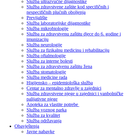
Služba ultrazvučne dijagnostike
Služba zdravstvene zaštite kod specifičnih i
nespecifičnih plućnih oboljenja
Previjalište
Služba laboratorijske dijagnostike
Služba mikrobiologije
Služba za zdravstvenu zaštitu djece do 6. godine i
imunizaciju
Služba neurologije
Služba za fizikalnu medicinu i rehabilitaciju
Služba oftalmologije
Služba za interne bolesti
Služba za zdravstvenu zaštitu žena
Služba stomatologije
Služba medicine rada
Higijensko – epidemiološka služba
Centar za mentalno zdravlje u zajednici
Služba zdravstvene njege u zajednici i vanbolničke
palijativne njege
Apoteka za vlastite potrebe
Služba voznog parka
Služba za kvalitet
Služba održavanja
Obavještenja
Javne nabavke