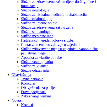
Služba za zdravstvenu zaštitu djece do 6. godine i
imunizaciju
Služba neurologije
Služba za fizikalnu medicinu i rehabilitaciju
Služba oftalmologije
Služba za interne bolesti
Služba za zdravstvenu zaštitu žena
Služba stomatologije
Služba medicine rada
Higijensko – epidemiološka služba
Centar za mentalno zdravlje u zajednici
Služba zdravstvene njege u zajednici i vanbolničke
palijativne njege
Apoteka za vlastite potrebe
Služba voznog parka
Služba za kvalitet
Služba održavanja
Obavještenja
Javne nabavke
Konkursi
Obavještenja za pacijente
Prava pacijenata
Zakazivanje termina
Novosti
Novosti