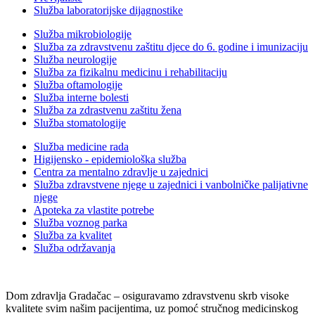
Služba laboratorijske dijagnostike
Služba mikrobiologije
Služba za zdravstvenu zaštitu djece do 6. godine i imunizaciju
Služba neurologije
Služba za fizikalnu medicinu i rehabilitaciju
Služba oftamologije
Služba interne bolesti
Služba za zdrastvenu zaštitu žena
Služba stomatologije
Služba medicine rada
Higijensko - epidemiološka služba
Centra za mentalno zdravlje u zajednici
Služba zdravstvene njege u zajednici i vanbolničke palijativne
njege
Apoteka za vlastite potrebe
Služba voznog parka
Služba za kvalitet
Služba održavanja
Dom zdravlja Gradačac – osiguravamo zdravstvenu skrb visoke
kvalitete svim našim pacijentima, uz pomoć stručnog medicinskog