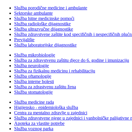
Služba porodične medicine i ambulante
Sektorske ambulante
Služba hitne medicinske pomoći
Služba radiološke dijagnostike
Služba ultrazvučne dijagnostike
Služba zdravstvene zaštite kod specifičnih i nespecifičnih plućn
Previjalište
Služba laboratorijske dijagnostike
Služba mikrobiologije
Služba za zdravstvenu zaštitu djece do 6. godine i imunizaciju
Služba neurologije
Služba za fizikalnu medicinu i rehabilitaciju
Služba oftamologije
Služba interne bolesti
Služba za zdrastvenu zaštitu žena
Služba stomatologije
Služba medicine rada
Higijensko - epidemiološka služba
Centra za mentalno zdravlje u zajednici
Služba zdravstvene njege u zajednici i vanbolničke palijativne 
Apoteka za vlastite potrebe
Služba voznog parka