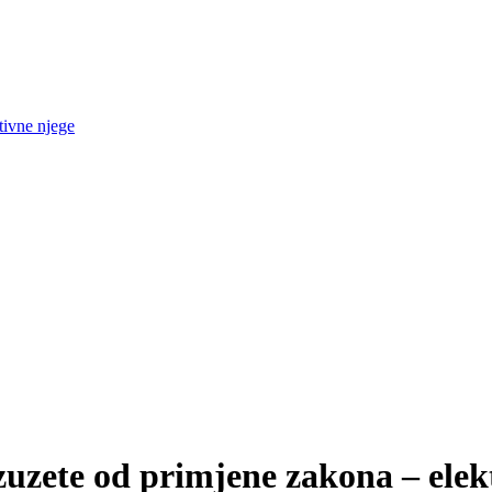
tivne njege
zuzete od primjene zakona – elekt