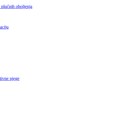
h plućnih oboljenja
aciju
tivne njege