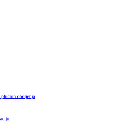
h plućnih oboljenja
aciju