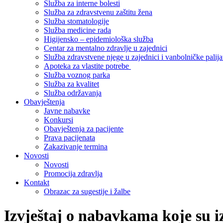
Služba za interne bolesti
Služba za zdravstvenu zaštitu žena
Služba stomatologije
Služba medicine rada
Higijensko – epidemiološka služba
Centar za mentalno zdravlje u zajednici
Služba zdravstvene njege u zajednici i vanbolničke palija
Apoteka za vlastite potrebe
Služba voznog parka
Služba za kvalitet
Služba održavanja
Obavještenja
Javne nabavke
Konkursi
Obavještenja za pacijente
Prava pacijenata
Zakazivanje termina
Novosti
Novosti
Promocija zdravlja
Kontakt
Obrazac za sugestije i žalbe
Izvještaj o nabavkama koje su i