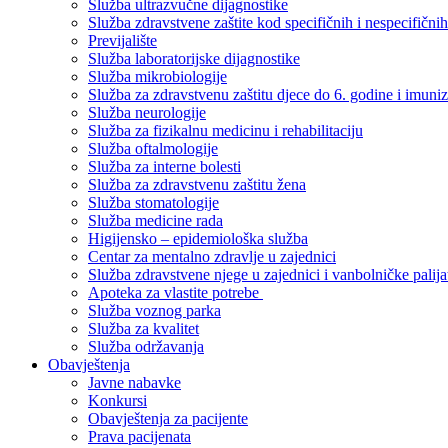
Služba ultrazvučne dijagnostike
Služba zdravstvene zaštite kod specifičnih i nespecifični
Previjalište
Služba laboratorijske dijagnostike
Služba mikrobiologije
Služba za zdravstvenu zaštitu djece do 6. godine i imuniz
Služba neurologije
Služba za fizikalnu medicinu i rehabilitaciju
Služba oftalmologije
Služba za interne bolesti
Služba za zdravstvenu zaštitu žena
Služba stomatologije
Služba medicine rada
Higijensko – epidemiološka služba
Centar za mentalno zdravlje u zajednici
Služba zdravstvene njege u zajednici i vanbolničke palija
Apoteka za vlastite potrebe
Služba voznog parka
Služba za kvalitet
Služba održavanja
Obavještenja
Javne nabavke
Konkursi
Obavještenja za pacijente
Prava pacijenata