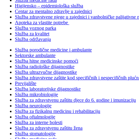
Služba medicine rada
Higijensko – epidemiološka služba
Centar za mentalno zdravlje u zajednici
Služba zdravstvene njege u zajednici i vanbolničke palijativne 
Apoteka za vlastite potrebe
Služba voznog parka
Služba za kvalitet
Služba održavanja
Služba porodične medicine i ambulante
Sektorske ambulante
Služba hitne medicinske pomoći
Služba radiološke dijagnostike
Služba ultrazvučne dijagnostike
Služba zdravstvene zaštite kod specifičnih i nespecifičnih plućn
Previjalište
Služba laboratorijske dijagnostike
Služba mikrobiologije
Služba za zdravstvenu zaštitu djece do 6. godine i imunizaciju
Služba neurologije
Služba za fizikalnu medicinu i rehabilitaciju
Služba oftalmologije
Služba za interne bolesti
Služba za zdravstvenu zaštitu žena
Služba stomatologije