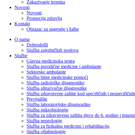
Zakazivanje termina
Novosti
Novosti
Promocija zdravlja
Kontakt
Obrazac za sugestije i žalbe
O nama
Dobrodošli
Služba zajedničkih poslova
Službe
Glavna medicinska sestra
Služba porodične medicine i ambulante
Sektorske ambulante
Služba hitne medicinske pomoći
Služba radiološke dijagnostike
Služba ultrazvučne dijagnostike
Služba zdravstvene zaštite kod specifičnih i nespecifični
Previjalište
Služba laboratorijske dijagnostike
Služba mikrobiologije
Služba za zdravstvenu zaštitu djece do 6. godine i imuniz
Služba neurologije
Služba za fizikalnu medicinu i rehabilitaciju
Služba oftalmologije