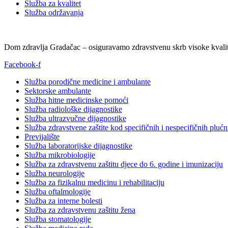
Služba za kvalitet
Služba održavanja
Dom zdravlja Gradačac – osiguravamo zdravstvenu skrb visoke kvalit
Facebook-f
Služba porodične medicine i ambulante
Sektorske ambulante
Služba hitne medicinske pomoći
Služba radiološke dijagnostike
Služba ultrazvučne dijagnostike
Služba zdravstvene zaštite kod specifičnih i nespecifičnih plućn
Previjalište
Služba laboratorijske dijagnostike
Služba mikrobiologije
Služba za zdravstvenu zaštitu djece do 6. godine i imunizaciju
Služba neurologije
Služba za fizikalnu medicinu i rehabilitaciju
Služba oftalmologije
Služba za interne bolesti
Služba za zdravstvenu zaštitu žena
Služba stomatologije