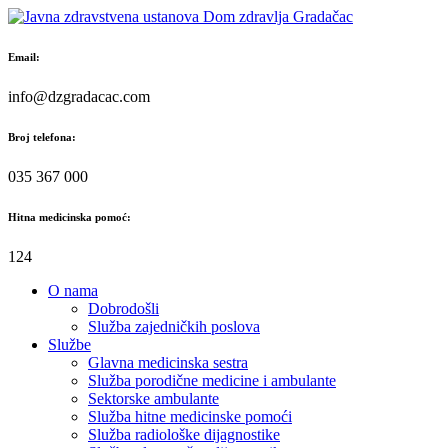
Skip
to
content
Email:
info@dzgradacac.com
Broj telefona:
035 367 000
Hitna medicinska pomoć:
124
O nama
Dobrodošli
Služba zajedničkih poslova
Službe
Glavna medicinska sestra
Služba porodične medicine i ambulante
Sektorske ambulante
Služba hitne medicinske pomoći
Služba radiološke dijagnostike