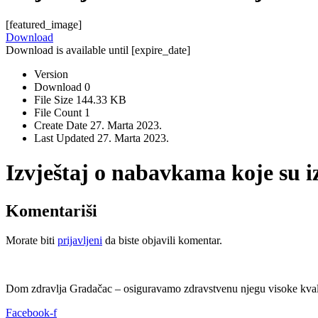
[featured_image]
Download
Download is available until [expire_date]
Version
Download
0
File Size
144.33 KB
File Count
1
Create Date
27. Marta 2023.
Last Updated
27. Marta 2023.
Izvještaj o nabavkama koje su i
Komentariši
Morate biti
prijavljeni
da biste objavili komentar.
Dom zdravlja Gradačac – osiguravamo zdravstvenu njegu visoke kvali
Facebook-f