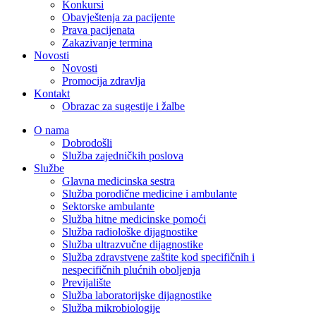
Konkursi
Obavještenja za pacijente
Prava pacijenata
Zakazivanje termina
Novosti
Novosti
Promocija zdravlja
Kontakt
Obrazac za sugestije i žalbe
O nama
Dobrodošli
Služba zajedničkih poslova
Službe
Glavna medicinska sestra
Služba porodične medicine i ambulante
Sektorske ambulante
Služba hitne medicinske pomoći
Služba radiološke dijagnostike
Služba ultrazvučne dijagnostike
Služba zdravstvene zaštite kod specifičnih i
nespecifičnih plućnih oboljenja
Previjalište
Služba laboratorijske dijagnostike
Služba mikrobiologije