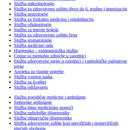
Služba mikrobiologije
Služba za zdravstvenu zaštitu djece do 6. godine i imunizaciju
Služba neurologije
Služba za fizikalnu medicinu i rehabilitaciju
Služba oftalmologije
Služba za interne bolesti
Služba za zdravstvenu zaštitu žena
Služba stomatologije
Služba medicine rada
Higijensko – epidemiološka služba
Centar za mentalno zdravlje u zajednici
Služba zdravstvene njege u zajednici i vanbolničke palijativne
njege
Apoteka za vlastite potrebe
Služba voznog parka
Služba za kvalitet
Služba održavanja
Služba porodične medicine i ambulante
Sektorske ambulante
Služba hitne medicinske pomoći
Služba radiološke dijagnostike
Služba ultrazvučne dijagnostike
Služba zdravstvene zaštite kod specifičnih i nespecifičnih
plućnih oboljenja