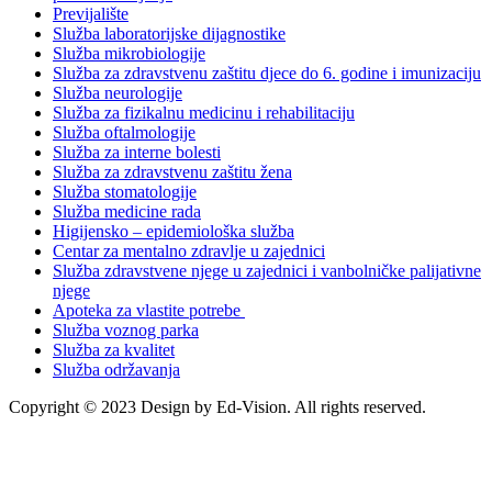
Previjalište
Služba laboratorijske dijagnostike
Služba mikrobiologije
Služba za zdravstvenu zaštitu djece do 6. godine i imunizaciju
Služba neurologije
Služba za fizikalnu medicinu i rehabilitaciju
Služba oftalmologije
Služba za interne bolesti
Služba za zdravstvenu zaštitu žena
Služba stomatologije
Služba medicine rada
Higijensko – epidemiološka služba
Centar za mentalno zdravlje u zajednici
Služba zdravstvene njege u zajednici i vanbolničke palijativne
njege
Apoteka za vlastite potrebe
Služba voznog parka
Služba za kvalitet
Služba održavanja
Copyright © 2023 Design by Ed-Vision. All rights reserved.