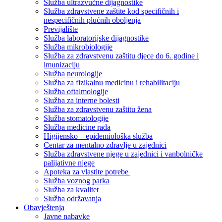
Služba ultrazvučne dijagnostike
Služba zdravstvene zaštite kod specifičnih i
nespecifičnih plućnih oboljenja
Previjalište
Služba laboratorijske dijagnostike
Služba mikrobiologije
Služba za zdravstvenu zaštitu djece do 6. godine i
imunizaciju
Služba neurologije
Služba za fizikalnu medicinu i rehabilitaciju
Služba oftalmologije
Služba za interne bolesti
Služba za zdravstvenu zaštitu žena
Služba stomatologije
Služba medicine rada
Higijensko – epidemiološka služba
Centar za mentalno zdravlje u zajednici
Služba zdravstvene njege u zajednici i vanbolničke
palijativne njege
Apoteka za vlastite potrebe
Služba voznog parka
Služba za kvalitet
Služba održavanja
Obavještenja
Javne nabavke