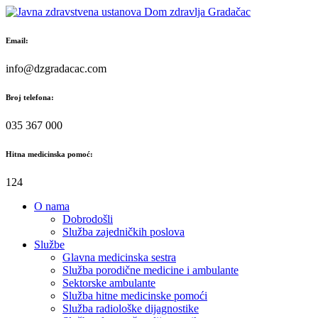
Skip
to
content
Email:
info@dzgradacac.com
Broj telefona:
035 367 000
Hitna medicinska pomoć:
124
O nama
Dobrodošli
Služba zajedničkih poslova
Službe
Glavna medicinska sestra
Služba porodične medicine i ambulante
Sektorske ambulante
Služba hitne medicinske pomoći
Služba radiološke dijagnostike