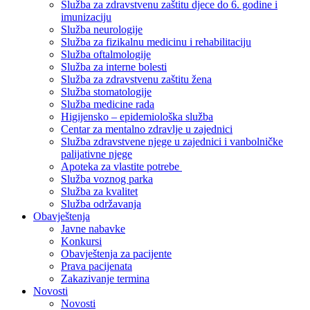
Služba za zdravstvenu zaštitu djece do 6. godine i
imunizaciju
Služba neurologije
Služba za fizikalnu medicinu i rehabilitaciju
Služba oftalmologije
Služba za interne bolesti
Služba za zdravstvenu zaštitu žena
Služba stomatologije
Služba medicine rada
Higijensko – epidemiološka služba
Centar za mentalno zdravlje u zajednici
Služba zdravstvene njege u zajednici i vanbolničke
palijativne njege
Apoteka za vlastite potrebe
Služba voznog parka
Služba za kvalitet
Služba održavanja
Obavještenja
Javne nabavke
Konkursi
Obavještenja za pacijente
Prava pacijenata
Zakazivanje termina
Novosti
Novosti