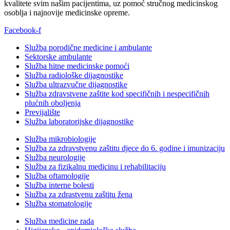
kvalitete svim našim pacijentima, uz pomoć stručnog medicinskog
osoblja i najnovije medicinske opreme.
Facebook-f
Služba porodične medicine i ambulante
Sektorske ambulante
Služba hitne medicinske pomoći
Služba radiološke dijagnostike
Služba ultrazvučne dijagnostike
Služba zdravstvene zaštite kod specifičnih i nespecifičnih
plućnih oboljenja
Previjalište
Služba laboratorijske dijagnostike
Služba mikrobiologije
Služba za zdravstvenu zaštitu djece do 6. godine i imunizaciju
Služba neurologije
Služba za fizikalnu medicinu i rehabilitaciju
Služba oftamologije
Služba interne bolesti
Služba za zdrastvenu zaštitu žena
Služba stomatologije
Služba medicine rada