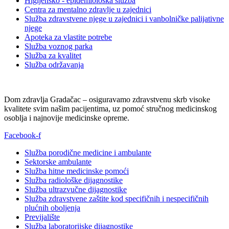
Higijensko - epidemiološka služba
Centra za mentalno zdravlje u zajednici
Služba zdravstvene njege u zajednici i vanbolničke palijativne
njege
Apoteka za vlastite potrebe
Služba voznog parka
Služba za kvalitet
Služba održavanja
Dom zdravlja Gradačac – osiguravamo zdravstvenu skrb visoke
kvalitete svim našim pacijentima, uz pomoć stručnog medicinskog
osoblja i najnovije medicinske opreme.
Facebook-f
Služba porodične medicine i ambulante
Sektorske ambulante
Služba hitne medicinske pomoći
Služba radiološke dijagnostike
Služba ultrazvučne dijagnostike
Služba zdravstvene zaštite kod specifičnih i nespecifičnih
plućnih oboljenja
Previjalište
Služba laboratorijske dijagnostike