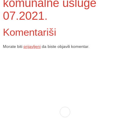
komunalne usluge
07.2021.
Komentariši
Morate biti
prijavljeni
da biste objavili komentar.
Dom zdravlja Gradačac – osiguravamo zdravstvenu skrb visoke
kvalitete svim našim pacijentima, uz pomoć stručnog medicinskog
osoblja i najnovije medicinske opreme.