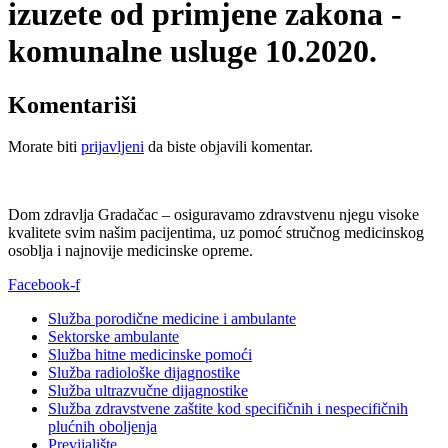
izuzete od primjene zakona -
komunalne usluge 10.2020.
Komentariši
Morate biti
prijavljeni
da biste objavili komentar.
Dom zdravlja Gradačac – osiguravamo zdravstvenu njegu visoke
kvalitete svim našim pacijentima, uz pomoć stručnog medicinskog
osoblja i najnovije medicinske opreme.
Facebook-f
Služba porodične medicine i ambulante
Sektorske ambulante
Služba hitne medicinske pomoći
Služba radiološke dijagnostike
Služba ultrazvučne dijagnostike
Služba zdravstvene zaštite kod specifičnih i nespecifičnih
plućnih oboljenja
Previjalište