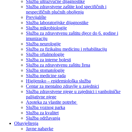
Služba ultrazvučne dijagnostike
Služba zdravstvene zaštite kod specifičnih i
nespecifičnih plućnih oboljenja
Previjalište
Služba laboratorijske dijagnostike
Služba mikrobiologije
Služba za zdravstvenu zaštitu djece do 6. godine i
imunizaciju
Služba neurologije
Služba za fizikalnu medicinu i rehabilitaciju
Služba oftalmologije
Služba za interne bolesti
Služba za zdravstvenu zaštitu žena
Služba stomatologije
Služba medicine rada
Higijensko – epidemiološka služba
Centar za mentalno zdravlje u zajednici
Služba zdravstvene njege u zajednici i vanbolničke
palijativne njege
Apoteka za vlastite potrebe
Služba voznog parka
Služba za kvalitet
Služba održavanja
Obavještenja
Javne nabavke