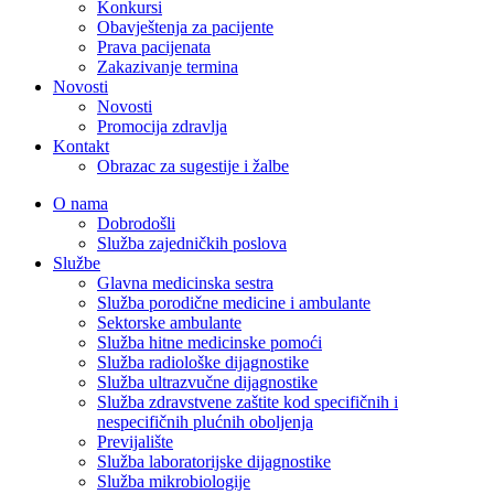
Konkursi
Obavještenja za pacijente
Prava pacijenata
Zakazivanje termina
Novosti
Novosti
Promocija zdravlja
Kontakt
Obrazac za sugestije i žalbe
O nama
Dobrodošli
Služba zajedničkih poslova
Službe
Glavna medicinska sestra
Služba porodične medicine i ambulante
Sektorske ambulante
Služba hitne medicinske pomoći
Služba radiološke dijagnostike
Služba ultrazvučne dijagnostike
Služba zdravstvene zaštite kod specifičnih i
nespecifičnih plućnih oboljenja
Previjalište
Služba laboratorijske dijagnostike
Služba mikrobiologije