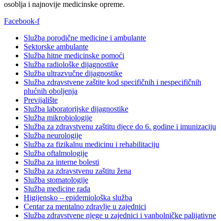
osoblja i najnovije medicinske opreme.
Facebook-f
Služba porodične medicine i ambulante
Sektorske ambulante
Služba hitne medicinske pomoći
Služba radiološke dijagnostike
Služba ultrazvučne dijagnostike
Služba zdravstvene zaštite kod specifičnih i nespecifičnih
plućnih oboljenja
Previjalište
Služba laboratorijske dijagnostike
Služba mikrobiologije
Služba za zdravstvenu zaštitu djece do 6. godine i imunizaciju
Služba neurologije
Služba za fizikalnu medicinu i rehabilitaciju
Služba oftalmologije
Služba za interne bolesti
Služba za zdravstvenu zaštitu žena
Služba stomatologije
Služba medicine rada
Higijensko – epidemiološka služba
Centar za mentalno zdravlje u zajednici
Služba zdravstvene njege u zajednici i vanbolničke palijativne