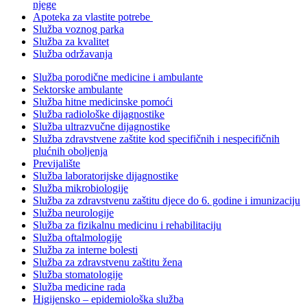
njege
Apoteka za vlastite potrebe
Služba voznog parka
Služba za kvalitet
Služba održavanja
Služba porodične medicine i ambulante
Sektorske ambulante
Služba hitne medicinske pomoći
Služba radiološke dijagnostike
Služba ultrazvučne dijagnostike
Služba zdravstvene zaštite kod specifičnih i nespecifičnih
plućnih oboljenja
Previjalište
Služba laboratorijske dijagnostike
Služba mikrobiologije
Služba za zdravstvenu zaštitu djece do 6. godine i imunizaciju
Služba neurologije
Služba za fizikalnu medicinu i rehabilitaciju
Služba oftalmologije
Služba za interne bolesti
Služba za zdravstvenu zaštitu žena
Služba stomatologije
Služba medicine rada
Higijensko – epidemiološka služba