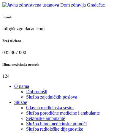
Skip
to
content
Email:
info@dzgradacac.com
Broj telefona:
035 367 000
Hitna medicinska pomoć:
124
O nama
Dobrodošli
Služba zajedničkih poslova
Službe
Glavna medicinska sestra
Služba porodične medicine i ambulante
Sektorske ambulante
Služba hitne medicinske pomoći
Služba radiološke dijagnostike