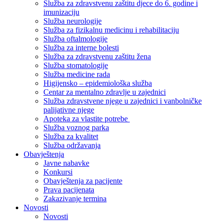
Služba za zdravstvenu zaštitu djece do 6. godine i
imunizaciju
Služba neurologije
Služba za fizikalnu medicinu i rehabilitaciju
Služba oftalmologije
Služba za interne bolesti
Služba za zdravstvenu zaštitu žena
Služba stomatologije
Služba medicine rada
Higijensko – epidemiološka služba
Centar za mentalno zdravlje u zajednici
Služba zdravstvene njege u zajednici i vanbolničke
palijativne njege
Apoteka za vlastite potrebe
Služba voznog parka
Služba za kvalitet
Služba održavanja
Obavještenja
Javne nabavke
Konkursi
Obavještenja za pacijente
Prava pacijenata
Zakazivanje termina
Novosti
Novosti