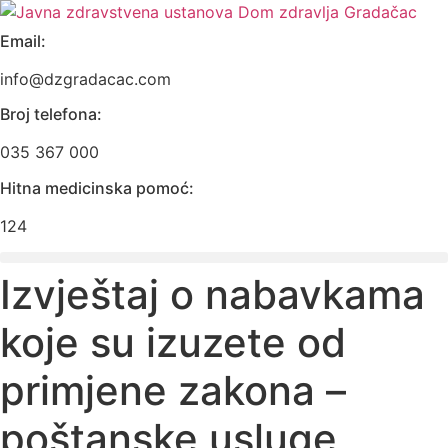
Skip
to
Email:
content
info@dzgradacac.com
Broj telefona:
035 367 000
Hitna medicinska pomoć:
124
Izvještaj o nabavkama
koje su izuzete od
primjene zakona –
poštanske usluge