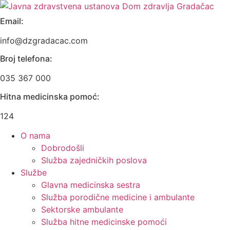
Skip
to
Email:
content
info@dzgradacac.com
Broj telefona:
035 367 000
Hitna medicinska pomoć:
124
O nama
Dobrodošli
Služba zajedničkih poslova
Službe
Glavna medicinska sestra
Služba porodične medicine i ambulante
Sektorske ambulante
Služba hitne medicinske pomoći