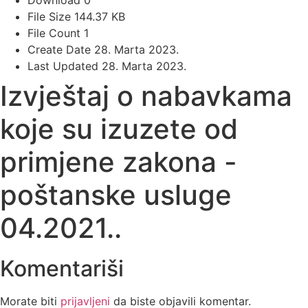
Download
0
File Size
144.37 KB
File Count
1
Create Date
28. Marta 2023.
Last Updated
28. Marta 2023.
Izvještaj o nabavkama
koje su izuzete od
primjene zakona -
poštanske usluge
04.2021..
Komentariši
Morate biti
prijavljeni
da biste objavili komentar.