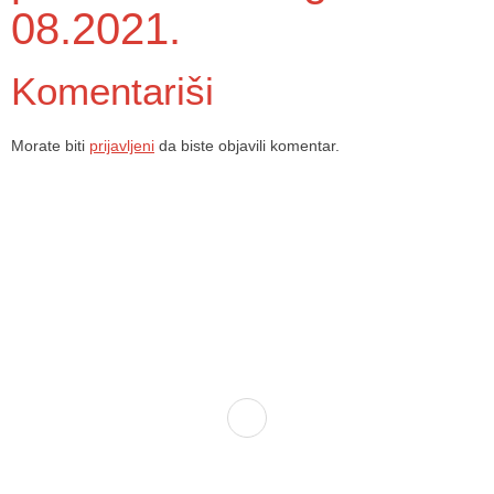
08.2021.
Komentariši
Morate biti
prijavljeni
da biste objavili komentar.
Dom zdravlja Gradačac – osiguravamo zdravstvenu skrb
visoke kvalitete svim našim pacijentima, uz pomoć
stručnog medicinskog osoblja i najnovije medicinske
opreme.
Služba porodične medicine i ambulante