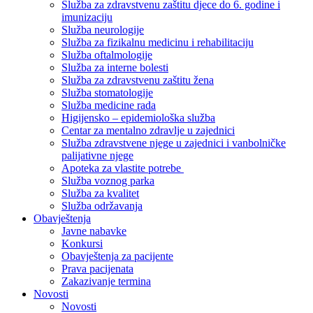
Služba za zdravstvenu zaštitu djece do 6. godine i
imunizaciju
Služba neurologije
Služba za fizikalnu medicinu i rehabilitaciju
Služba oftalmologije
Služba za interne bolesti
Služba za zdravstvenu zaštitu žena
Služba stomatologije
Služba medicine rada
Higijensko – epidemiološka služba
Centar za mentalno zdravlje u zajednici
Služba zdravstvene njege u zajednici i vanbolničke
palijativne njege
Apoteka za vlastite potrebe
Služba voznog parka
Služba za kvalitet
Služba održavanja
Obavještenja
Javne nabavke
Konkursi
Obavještenja za pacijente
Prava pacijenata
Zakazivanje termina
Novosti
Novosti