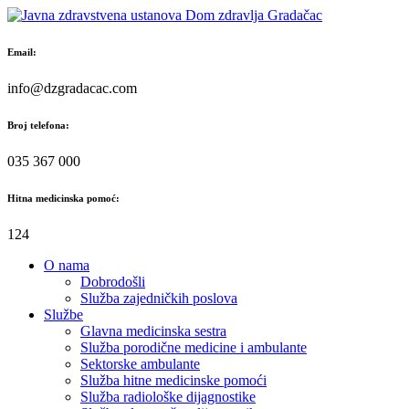
Skip
to
content
Email:
info@dzgradacac.com
Broj telefona:
035 367 000
Hitna medicinska pomoć:
124
O nama
Dobrodošli
Služba zajedničkih poslova
Službe
Glavna medicinska sestra
Služba porodične medicine i ambulante
Sektorske ambulante
Služba hitne medicinske pomoći
Služba radiološke dijagnostike