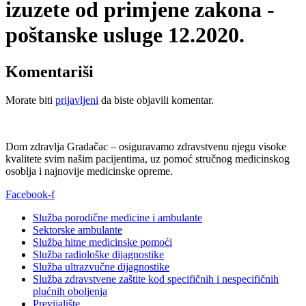
izuzete od primjene zakona -
poštanske usluge 12.2020.
Komentariši
Morate biti
prijavljeni
da biste objavili komentar.
Dom zdravlja Gradačac – osiguravamo zdravstvenu njegu visoke
kvalitete svim našim pacijentima, uz pomoć stručnog medicinskog
osoblja i najnovije medicinske opreme.
Facebook-f
Služba porodične medicine i ambulante
Sektorske ambulante
Služba hitne medicinske pomoći
Služba radiološke dijagnostike
Služba ultrazvučne dijagnostike
Služba zdravstvene zaštite kod specifičnih i nespecifičnih
plućnih oboljenja
Previjalište