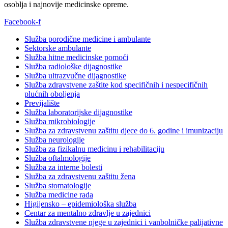
osoblja i najnovije medicinske opreme.
Facebook-f
Služba porodične medicine i ambulante
Sektorske ambulante
Služba hitne medicinske pomoći
Služba radiološke dijagnostike
Služba ultrazvučne dijagnostike
Služba zdravstvene zaštite kod specifičnih i nespecifičnih
plućnih oboljenja
Previjalište
Služba laboratorijske dijagnostike
Služba mikrobiologije
Služba za zdravstvenu zaštitu djece do 6. godine i imunizaciju
Služba neurologije
Služba za fizikalnu medicinu i rehabilitaciju
Služba oftalmologije
Služba za interne bolesti
Služba za zdravstvenu zaštitu žena
Služba stomatologije
Služba medicine rada
Higijensko – epidemiološka služba
Centar za mentalno zdravlje u zajednici
Služba zdravstvene njege u zajednici i vanbolničke palijativne