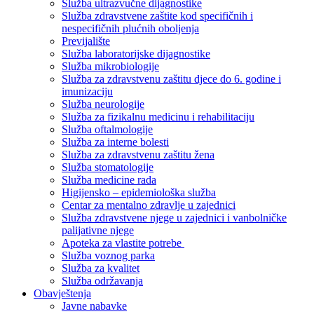
Služba ultrazvučne dijagnostike
Služba zdravstvene zaštite kod specifičnih i
nespecifičnih plućnih oboljenja
Previjalište
Služba laboratorijske dijagnostike
Služba mikrobiologije
Služba za zdravstvenu zaštitu djece do 6. godine i
imunizaciju
Služba neurologije
Služba za fizikalnu medicinu i rehabilitaciju
Služba oftalmologije
Služba za interne bolesti
Služba za zdravstvenu zaštitu žena
Služba stomatologije
Služba medicine rada
Higijensko – epidemiološka služba
Centar za mentalno zdravlje u zajednici
Služba zdravstvene njege u zajednici i vanbolničke
palijativne njege
Apoteka za vlastite potrebe
Služba voznog parka
Služba za kvalitet
Služba održavanja
Obavještenja
Javne nabavke