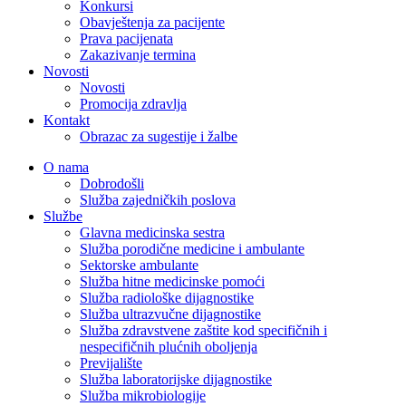
Konkursi
Obavještenja za pacijente
Prava pacijenata
Zakazivanje termina
Novosti
Novosti
Promocija zdravlja
Kontakt
Obrazac za sugestije i žalbe
O nama
Dobrodošli
Služba zajedničkih poslova
Službe
Glavna medicinska sestra
Služba porodične medicine i ambulante
Sektorske ambulante
Služba hitne medicinske pomoći
Služba radiološke dijagnostike
Služba ultrazvučne dijagnostike
Služba zdravstvene zaštite kod specifičnih i
nespecifičnih plućnih oboljenja
Previjalište
Služba laboratorijske dijagnostike
Služba mikrobiologije