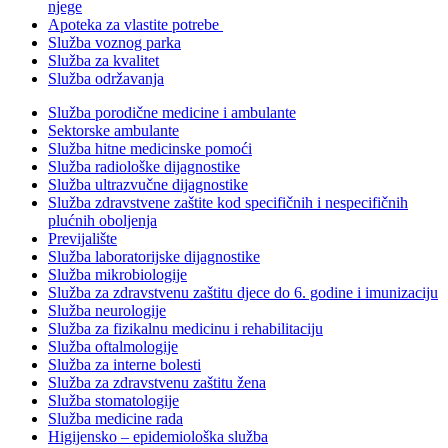
njege
Apoteka za vlastite potrebe
Služba voznog parka
Služba za kvalitet
Služba održavanja
Služba porodične medicine i ambulante
Sektorske ambulante
Služba hitne medicinske pomoći
Služba radiološke dijagnostike
Služba ultrazvučne dijagnostike
Služba zdravstvene zaštite kod specifičnih i nespecifičnih
plućnih oboljenja
Previjalište
Služba laboratorijske dijagnostike
Služba mikrobiologije
Služba za zdravstvenu zaštitu djece do 6. godine i imunizaciju
Služba neurologije
Služba za fizikalnu medicinu i rehabilitaciju
Služba oftalmologije
Služba za interne bolesti
Služba za zdravstvenu zaštitu žena
Služba stomatologije
Služba medicine rada
Higijensko – epidemiološka služba