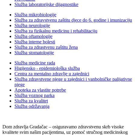
Služba laboratorijske dijagnostike
Služba mikrobiologije
Služba za zdravstvenu zaštitu djece do 6. godine i imunizaciju
Služba neurologije
Služba za fizikalnu medicinu i rehabilitaciju
Služba oftamologije
Služba interne bolesti
Služba za zdrastvenu zaštitu žena
Služba stomatologije
Služba medicine rada
Higijensko - epidemiološka služba
Centra za mentalno zdravlje u zajednici
Služba zdravstvene njege u zajednici i vanbolničke palijativne
njege
Apoteka za vlastite potrebe
Služba voznog parka
Služba za kvalitet
Služba održavanja
Dom zdravlja Gradačac – osiguravamo zdravstvenu skrb visoke
kvalitete svim našim pacijentima, uz pomoć stručnog medicinskog