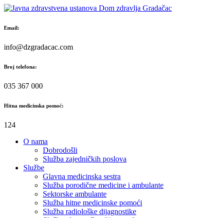
Skip
to
content
Email:
info@dzgradacac.com
Broj telefona:
035 367 000
Hitna medicinska pomoć:
124
O nama
Dobrodošli
Služba zajedničkih poslova
Službe
Glavna medicinska sestra
Služba porodične medicine i ambulante
Sektorske ambulante
Služba hitne medicinske pomoći
Služba radiološke dijagnostike