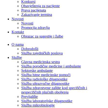
Konkursi
Obavještenja za pacijente
Prava pacijenata
Zakazivanje termina
Novosti
Novosti
Promocija zdravlja
Kontakt
Obrazac za sugestije i žalbe
O nama
Dobrodošli
Služba zajedničkih poslova
Službe
Glavna medicinska sestra
Služba porodične medicine i ambulante
Sektorske ambulante
Služba hitne medicinske pomoći
Služba radiološke dijagnostike
Služba ultrazvučne dijagnostike
Služba zdravstvene zaštite kod specifičnih i
nespecifičnih plućnih oboljenja
Previjalište
Služba laboratorijske dijagnostike
Služba mikrobiologije