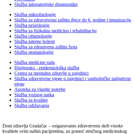
Služba laboratorijske dijagnostike
Služba mikrobiologije
Služba za zdravstvenu zaštitu djece do 6. godine i imunizaciju
Služba neurologije
Služba za fizikalnu medicinu i rehabilitaciju
Služba oftamologije
Služba interne bolesti
Služba za zdrastvenu zaštitu žena
Služba stomatologije
Služba medicine rada
Higijensko - epidemiološka služba
Centra za mentalno zdravlje u zajednici
Služba zdravstvene njege u zajednici i vanbolničke palijativne
njege
Apoteka za vlastite potrebe
Služba voznog parka
Služba za kvalitet
Služba održavanja
Dom zdravlja Gradačac – osiguravamo zdravstvenu skrb visoke
kvalitete svim našim pacijentima, uz pomoć stručnog medicinskog