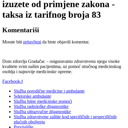
izuzete od primjene zakona -
taksa iz tarifnog broja 83
Komentariši
Morate biti
prijavljeni
da biste objavili komentar.
Dom zdravlja Gradačac – osiguravamo zdravstvenu njegu visoke
kvalitete svim našim pacijentima, uz pomoć stručnog medicinskog
osoblja i najnovije medicinske opreme.
Facebook-f
Služba porodične medicine i ambulante
Sektorske ambulante
Služba hitne medicinske pomoći
Služba radiološke dijagnostike
Služba ultrazvučne dijagnostike
Služba zdravstvene zaštite kod specifičnih i nespecifičnih
plućnih oboljenja
Previjalište