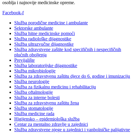
osoblja i najnovije medicinske opreme.
Facebook-f
Služba porodične medicine i ambulante
Sektorske ambulante
Služba hitne medicinske pomoći
Služba radiološke dijagnostike
Služba ultrazvučne dijagnostike
Služba zdravstvene zaštite kod specifičnih i nespecifičnih
plućnih oboljenja
Previjalište
Služba laboratorijske dijagnostike
Služba mikrobiologije
Služba za zdravstvenu zaštitu djece do 6. godine i imunizaciju
Služba neurologije
Služba za fizikalnu medicinu i rehabilitaciju
Služba oftalmologije
Služba za interne bolesti
Služba za zdravstvenu zaštitu žena
Služba stomatologije
Služba medicine rada
Higijensko – epidemiološka služba
Centar za mentalno zdravlje u zajednici
Služba zdravstvene njege u zajednici i vanbolničke palijativne