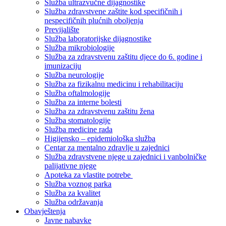
Služba ultrazvučne dijagnostike
Služba zdravstvene zaštite kod specifičnih i
nespecifičnih plućnih oboljenja
Previjalište
Služba laboratorijske dijagnostike
Služba mikrobiologije
Služba za zdravstvenu zaštitu djece do 6. godine i
imunizaciju
Služba neurologije
Služba za fizikalnu medicinu i rehabilitaciju
Služba oftalmologije
Služba za interne bolesti
Služba za zdravstvenu zaštitu žena
Služba stomatologije
Služba medicine rada
Higijensko – epidemiološka služba
Centar za mentalno zdravlje u zajednici
Služba zdravstvene njege u zajednici i vanbolničke
palijativne njege
Apoteka za vlastite potrebe
Služba voznog parka
Služba za kvalitet
Služba održavanja
Obavještenja
Javne nabavke