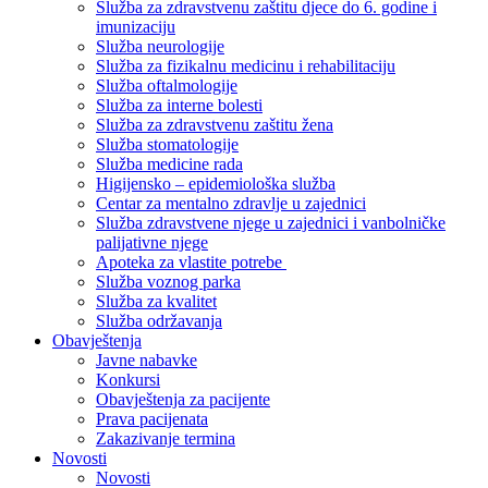
Služba za zdravstvenu zaštitu djece do 6. godine i
imunizaciju
Služba neurologije
Služba za fizikalnu medicinu i rehabilitaciju
Služba oftalmologije
Služba za interne bolesti
Služba za zdravstvenu zaštitu žena
Služba stomatologije
Služba medicine rada
Higijensko – epidemiološka služba
Centar za mentalno zdravlje u zajednici
Služba zdravstvene njege u zajednici i vanbolničke
palijativne njege
Apoteka za vlastite potrebe
Služba voznog parka
Služba za kvalitet
Služba održavanja
Obavještenja
Javne nabavke
Konkursi
Obavještenja za pacijente
Prava pacijenata
Zakazivanje termina
Novosti
Novosti