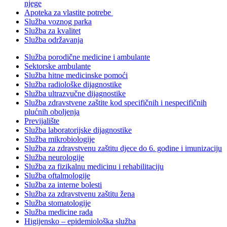
njege
Apoteka za vlastite potrebe
Služba voznog parka
Služba za kvalitet
Služba održavanja
Služba porodične medicine i ambulante
Sektorske ambulante
Služba hitne medicinske pomoći
Služba radiološke dijagnostike
Služba ultrazvučne dijagnostike
Služba zdravstvene zaštite kod specifičnih i nespecifičnih
plućnih oboljenja
Previjalište
Služba laboratorijske dijagnostike
Služba mikrobiologije
Služba za zdravstvenu zaštitu djece do 6. godine i imunizaciju
Služba neurologije
Služba za fizikalnu medicinu i rehabilitaciju
Služba oftalmologije
Služba za interne bolesti
Služba za zdravstvenu zaštitu žena
Služba stomatologije
Služba medicine rada
Higijensko – epidemiološka služba