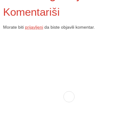
Komentariši
Morate biti
prijavljeni
da biste objavili komentar.
Dom zdravlja Gradačac – osiguravamo zdravstvenu skrb visoke
kvalitete svim našim pacijentima, uz pomoć stručnog medicinskog
osoblja i najnovije medicinske opreme.
Služba porodične medicine i ambulante
Sektorske ambulante
Služba hitne medicinske pomoći