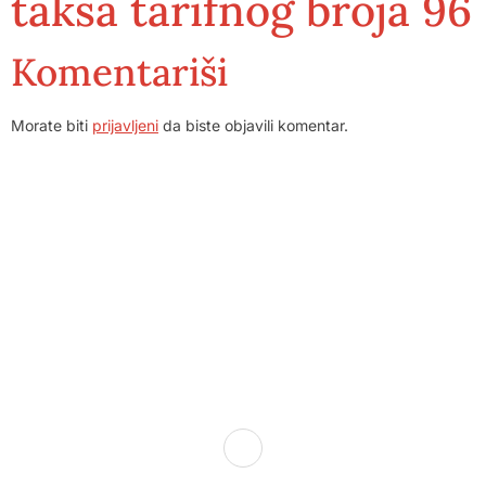
taksa tarifnog broja 96
Komentariši
Morate biti
prijavljeni
da biste objavili komentar.
Dom zdravlja Gradačac – osiguravamo zdravstvenu skrb
visoke kvalitete svim našim pacijentima, uz pomoć
stručnog medicinskog osoblja i najnovije medicinske
opreme.